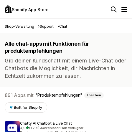
Shopify App Store
Shop-Verwaltung
Support
Chat
Alle chat-apps mit Funktionen für
produktempfehlungen
Gib deiner Kundschaft mit einem Live-Chat oder
Chatbots die Möglichkeit, dir Nachrichten in
Echtzeit zukommen zu lassen.
891 Apps mit
Produktempfehlungen
Löschen
Built for Shopify
Chatty AI Chatbot & Live Chat
von 5 Sternen
4,9
(1.791)
•
Kostenloser Plan verfügbar
1791 Rezensionen insgesamt