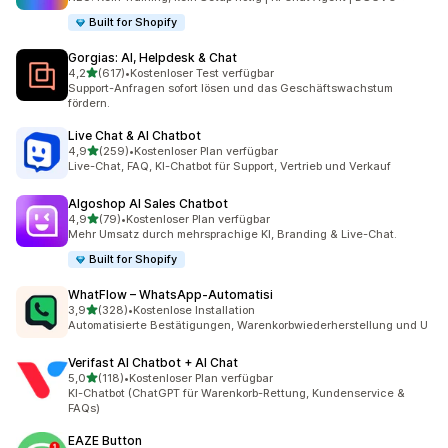
Built for Shopify
Gorgias: AI, Helpdesk & Chat
von 5 Sternen
4,2
(617)
•
Kostenloser Test verfügbar
617 Rezensionen insgesamt
Support-Anfragen sofort lösen und das Geschäftswachstum
fördern.
Live Chat & AI Chatbot
von 5 Sternen
4,9
(259)
•
Kostenloser Plan verfügbar
259 Rezensionen insgesamt
Live-Chat, FAQ, KI-Chatbot für Support, Vertrieb und Verkauf
Algoshop AI Sales Chatbot
von 5 Sternen
4,9
(79)
•
Kostenloser Plan verfügbar
79 Rezensionen insgesamt
Mehr Umsatz durch mehrsprachige KI, Branding & Live-Chat.
Built for Shopify
WhatFlow – WhatsApp‑Automatisi
von 5 Sternen
3,9
(328)
•
Kostenlose Installation
328 Rezensionen insgesamt
Automatisierte Bestätigungen, Warenkorbwiederherstellung und U
Verifast AI Chatbot + AI Chat
von 5 Sternen
5,0
(118)
•
Kostenloser Plan verfügbar
118 Rezensionen insgesamt
KI-Chatbot (ChatGPT für Warenkorb-Rettung, Kundenservice &
FAQs)
EAZE Button