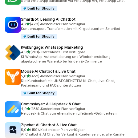
Send WhatsApp automation via WhatsApp API, WhatsApp Chat
Built for Shopify
SmartBot: Leading AI Chatbot
von 5 Sternen
4,7
(428)
•
Kostenloser Plan verfügbar
428 Rezensionen insgesamt
Kundensupport-Transformation mit KI-gesteuertem Smartbot
Built for Shopify
KwikEngage: Whatsapp Marketing
von 5 Sternen
4,9
(261)
•
Kostenloser Test verfügbar
261 Rezensionen insgesamt
KI-WhatsApp-Automatisierung und Wiederherstellung
abgebrochener Warenkörbe für den E-Commerce
Moose AI Chatbot & Live Chat
von 5 Sternen
5,0
(452)
•
Kostenloser Plan verfügbar
452 Rezensionen insgesamt
Die Kundschaft mit UNBEGRENZTEM KI-Chat, Live-Chat,
Posteingang und FAQs unterstützen
Built for Shopify
Commslayer: AI Helpdesk & Chat
von 5 Sternen
4,9
(188)
•
Kostenloser Plan verfügbar
188 Rezensionen insgesamt
Helpdesk & Chat vom ehemaligen Lifetimely-Gründerteam
Zipchat AI Chatbot & Live Chat
von 5 Sternen
5,0
(159)
•
Kostenloser Plan verfügbar
159 Rezensionen insgesamt
AI Chatbot & AI Chat für Verkauf & Kundenservice, alle Kanäle