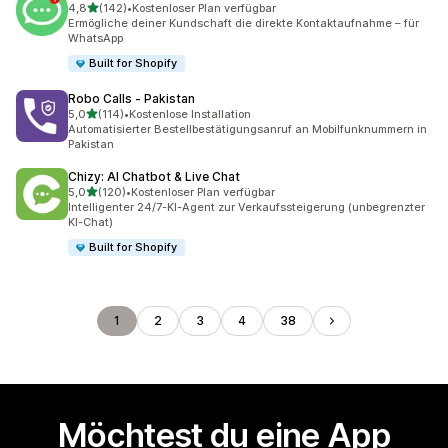
von 5 Sternen
4,8
(142)
•
Kostenloser Plan verfügbar
142 Rezensionen insgesamt
Ermögliche deiner Kundschaft die direkte Kontaktaufnahme – für
WhatsApp
Built for Shopify
Robo Calls ‑ Pakistan
von 5 Sternen
5,0
(114)
•
Kostenlose Installation
114 Rezensionen insgesamt
Automatisierter Bestellbestätigungsanruf an Mobilfunknummern in
Pakistan
Chizy: AI Chatbot & Live Chat
von 5 Sternen
5,0
(120)
•
Kostenloser Plan verfügbar
120 Rezensionen insgesamt
Intelligenter 24/7-KI-Agent zur Verkaufssteigerung (unbegrenzter
KI-Chat)
Built for Shopify
1
2
3
4
38
Möchtest du eine App