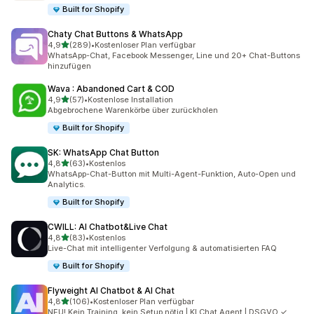
Built for Shopify
Chaty Chat Buttons & WhatsApp
von 5 Sternen
4,9
(289)
•
Kostenloser Plan verfügbar
289 Rezensionen insgesamt
WhatsApp-Chat, Facebook Messenger, Line und 20+ Chat-Buttons
hinzufügen
Wava : Abandoned Cart & COD
von 5 Sternen
4,9
(57)
•
Kostenlose Installation
57 Rezensionen insgesamt
Abgebrochene Warenkörbe über zurückholen
Built for Shopify
SK: WhatsApp Chat Button
von 5 Sternen
4,8
(63)
•
Kostenlos
63 Rezensionen insgesamt
WhatsApp-Chat-Button mit Multi-Agent-Funktion, Auto-Open und
Analytics.
Built for Shopify
CWILL: AI Chatbot&Live Chat
von 5 Sternen
4,8
(83)
•
Kostenlos
83 Rezensionen insgesamt
Live-Chat mit intelligenter Verfolgung & automatisierten FAQ
Built for Shopify
Flyweight AI Chatbot & AI Chat
von 5 Sternen
4,8
(106)
•
Kostenloser Plan verfügbar
106 Rezensionen insgesamt
NEU! Kein Training, kein Setup nötig | KI Chat Agent | DSGVO ✓