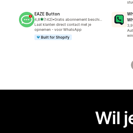
stu
EAZE Button
Wh
van 5 sterren
4,8
(142)
•
Gratis abonnement beschikbaar
Wh
142 recensies in totaal
Laat klanten direct contact met je
3,9
328
opnemen - voor WhatsApp
Aut
win
Built for Shopify
Wil 