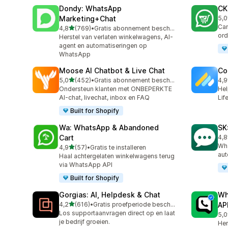
Dondy: WhatsApp
CK
Marketing+Chat
5,0
275
Cam
van 5 sterren
4,8
(769)
•
Gratis abonnement beschikbaar
769 recensies in totaal
ord
Herstel van verlaten winkelwagens, AI-
agent en automatiseringen op
WhatsApp
Moose AI Chatbot & Live Chat
Co
van 5 sterren
5,0
(452)
•
Gratis abonnement beschikbaar
4,9
452 recensies in totaal
188
Ondersteun klanten met ONBEPERKTE
Hel
AI-chat, livechat, inbox en FAQ
Lif
Built for Shopify
Wa: WhatsApp & Abandoned
SK
Cart
4,8
63 
Wha
van 5 sterren
4,9
(57)
•
Gratis te installeren
57 recensies in totaal
aut
Haal achtergelaten winkelwagens terug
via WhatsApp API
Built for Shopify
Gorgias: AI, Helpdesk & Chat
Wh
van 5 sterren
4,2
(616)
•
Gratis proefperiode beschikbaar
AP
616 recensies in totaal
Los supportaanvragen direct op en laat
5,0
44 
je bedrijf groeien.
Her