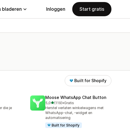
 bladeren
Inloggen
Start gratis
Built for Shopify
Moose WhatsApp Chat Button
van 5 sterren
5,0
(119)
•
Gratis
119 recensies in totaal
 die je
Herstel verlaten winkelwagens met
WhatsApp-chat, -widget en
automatisering
Built for Shopify