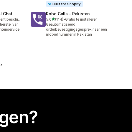
Built for Shopify
AI Chat
Robo Calls ‑ Pakistan
van 5 sterren
Gratis abonnement beschikbaar
5,0
(114)
•
Gratis te installeren
114 recensies in totaal
herstel van
Geautomatiseerd
ntenservice
orderbevestigingsgesprek naar een
mobiel nummer in Pakistan
egen?