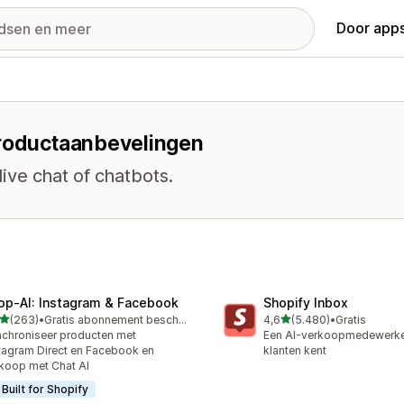
Door apps
productaanbevelingen
live chat of chatbots.
op‑AI: Instagram & Facebook
Shopify Inbox
van 5 sterren
van 5 sterren
(263)
•
Gratis abonnement beschikbaar
4,6
(5.480)
•
Gratis
 recensies in totaal
5480 recensies in totaal
chroniseer producten met
Een AI-verkoopmedewerker
tagram Direct en Facebook en
klanten kent
koop met Chat AI
Built for Shopify