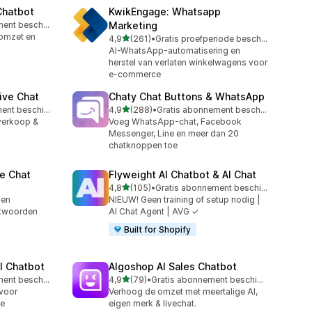
Chatbot
KwikEngage: Whatsapp
Gratis abonnement beschikbaar
Marketing
 omzet en
van 5 sterren
4,9
(261)
•
Gratis proefperiode beschikbaar
261 recensies in totaal
AI-WhatsApp-automatisering en
herstel van verlaten winkelwagens voor
e-commerce
ive Chat
Chaty Chat Buttons & WhatsApp
van 5 sterren
Gratis abonnement beschikbaar
4,9
(288)
•
Gratis abonnement beschikbaar
288 recensies in totaal
 verkoop &
Voeg WhatsApp-chat, Facebook
Messenger, Line en meer dan 20
chatknoppen toe
e Chat
Flyweight AI Chatbot & AI Chat
van 5 sterren
4,8
(105)
•
Gratis abonnement beschikbaar
105 recensies in totaal
 en
NIEUW! Geen training of setup nodig |
twoorden
AI Chat Agent | AVG ✓
Built for Shopify
I Chatbot
Algoshop AI Sales Chatbot
van 5 sterren
Gratis abonnement beschikbaar
4,9
(79)
•
Gratis abonnement beschikbaar
79 recensies in totaal
 voor
Verhoog de omzet met meertalige AI,
ce
eigen merk & livechat.