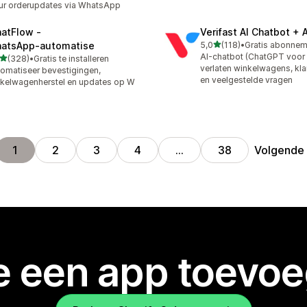
ur orderupdates via WhatsApp
atFlow ‑
Verifast AI Chatbot + 
van 5 sterren
atsApp‑automatise
5,0
(118)
•
118 recensies in totaal
AI-chatbot (ChatGPT voor 
van 5 sterren
(328)
•
Gratis te installeren
 recensies in totaal
verlaten winkelwagens, kla
omatiseer bevestigingen,
en veelgestelde vragen
kelwagenherstel en updates op W
Volgende
1
2
3
4
…
38
je een app toevo