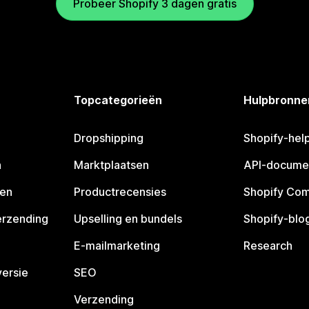
Probeer Shopify 3 dagen gratis
Topcategorieën
Hulpbronne
Dropshipping
Shopify-hel
n
Marktplaatsen
API-docume
pen
Productrecensies
Shopify Co
erzending
Upselling en bundels
Shopify-blo
E-mailmarketing
Research
ersie
SEO
Verzending