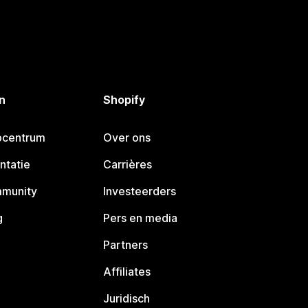
n
Shopify
pcentrum
Over ons
ntatie
Carrières
mmunity
Investeerders
g
Pers en media
Partners
Affiliates
Juridisch