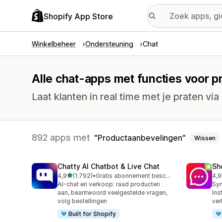
Shopify App Store
Winkelbeheer
Ondersteuning
Chat
Alle chat-apps met functies voor 
Laat klanten in real time met je praten via 
892 apps met
Productaanbevelingen
Wissen
Chatty AI Chatbot & Live Chat
Sh
van 5 sterren
4,9
(1.792)
•
Gratis abonnement beschikbaar
4,9
1792 recensies in totaal
263
AI-chat en verkoop: raad producten
Syn
aan, beantwoord veelgestelde vragen,
Ins
volg bestellingen
ver
Built for Shopify