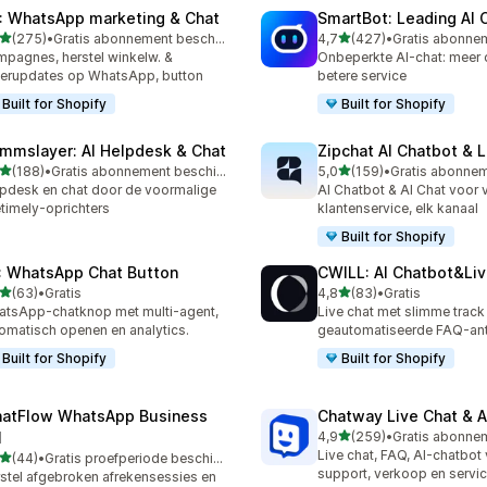
: WhatsApp marketing & Chat
SmartBot: Leading AI 
van 5 sterren
van 5 sterren
(275)
•
Gratis abonnement beschikbaar
4,7
(427)
•
 recensies in totaal
427 recensies in totaal
pagnes, herstel winkelw. &
Onbeperkte AI-chat: meer
erupdates op WhatsApp, button
betere service
Built for Shopify
Built for Shopify
mmslayer: AI Helpdesk & Chat
Zipchat AI Chatbot & L
van 5 sterren
van 5 sterren
(188)
•
Gratis abonnement beschikbaar
5,0
(159)
•
 recensies in totaal
159 recensies in totaal
pdesk en chat door de voormalige
AI Chatbot & AI Chat voor
etimely-oprichters
klantenservice, elk kanaal
Built for Shopify
: WhatsApp Chat Button
CWILL: AI Chatbot&Liv
van 5 sterren
van 5 sterren
(63)
•
Gratis
4,8
(83)
•
Gratis
recensies in totaal
83 recensies in totaal
tsApp-chatknop met multi-agent,
Live chat met slimme track
omatisch openen en analytics.
geautomatiseerde FAQ-an
Built for Shopify
Built for Shopify
atFlow WhatsApp Business
Chatway Live Chat & A
van 5 sterren
I
4,9
(259)
•
259 recensies in totaal
Live chat, FAQ, AI-chatbot
van 5 sterren
(44)
•
Gratis proefperiode beschikbaar
recensies in totaal
support, verkoop en servi
stel afgebroken afrekensessies en