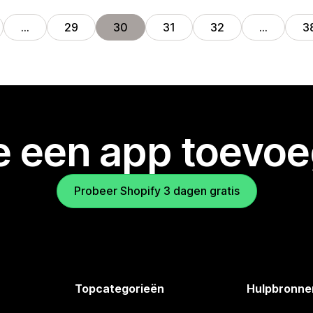
…
29
30
31
32
…
3
je een app toevo
Probeer Shopify 3 dagen gratis
Topcategorieën
Hulpbronne