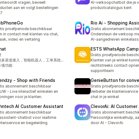
ntwoordt vragen, beveelt
AI-verkoopchatbot die je v
ducten aan en volgt bestellingen
productcatalogus kent
/7
bPhoneGo
Rio Ai ‑ Shopping Assi
tis proefperiode beschikbaar
Gratis abonnement beschi
 in contact met klanten via chat,
Ondersteun de verkoop me
aak, video en vertaling
AI-aangedreven winkelassi
hat
ESTS WhatsApp Camp
费
Gratis proefperiode besch
供多渠道接入，智能机器人，工单系统...
Klanten van je winkel kunn
多项功能
rechtstreeks contact opne
supportteam
iendzy ‑ Shop with Friends
GenieButton for conve
tis abonnement beschikbaar
Gratis proefperiode besch
UW - Live interactief winkelen en
Verbeter de klantenservice
oningen voor je klanten.
chat in je winkel
hntech AI Customer Assistant
ClevorAi: AI Customer
tis abonnement beschikbaar
Gratis abonnement beschi
assistent-chatbot voor realtime
Persoonlijke winkelhulp, 
ntenservice en begeleiding
door AI - ClevorAi