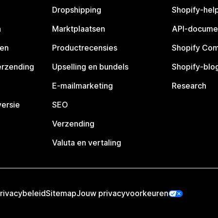
Dropshipping
Shopify-hel
n
Marktplaatsen
API-docume
pen
Productrecensies
Shopify Co
erzending
Upselling en bundels
Shopify-blo
E-mailmarketing
Research
ersie
SEO
Verzending
Valuta en vertaling
rivacybeleid
Sitemap
Jouw privacyvoorkeuren