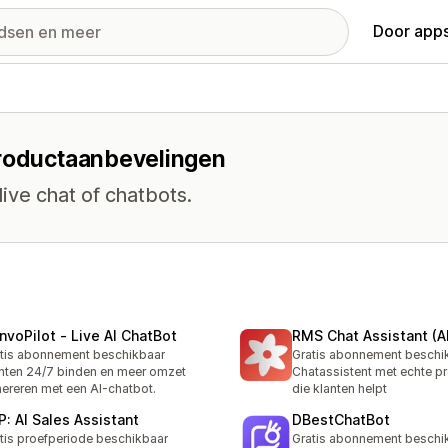
Door apps
productaanbevelingen
live chat of chatbots.
nvoPilot ‑ Live AI ChatBot
RMS Chat Assistant (AI
tis abonnement beschikbaar
Gratis abonnement beschi
nten 24/7 binden en meer omzet
Chatassistent met echte p
ereren met een AI-chatbot.
die klanten helpt
P: AI Sales Assistant
DBestChatBot
tis proefperiode beschikbaar
Gratis abonnement beschi