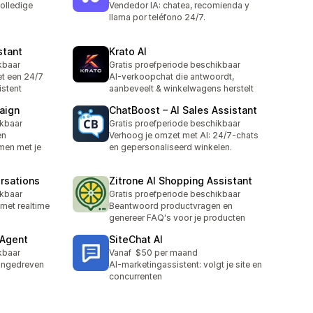
olledige
Vendedor IA: chatea, recomienda y
llama por teléfono 24/7.
stant
Krato AI
kbaar
Gratis proefperiode beschikbaar
t een 24/7
AI-verkoopchat die antwoordt,
stent
aanbeveelt & winkelwagens herstelt
aign
ChatBoost – AI Sales Assistant
ikbaar
Gratis proefperiode beschikbaar
en
Verhoog je omzet met AI: 24/7-chats
men met je
en gepersonaliseerd winkelen.
rsations
Zitrone AI Shopping Assistant
ikbaar
Gratis proefperiode beschikbaar
 met realtime
Beantwoord productvragen en
genereer FAQ's voor je producten
 Agent
SiteChat AI
kbaar
Vanaf $50 per maand
aangedreven
AI-marketingassistent: volgt je site en
concurrenten