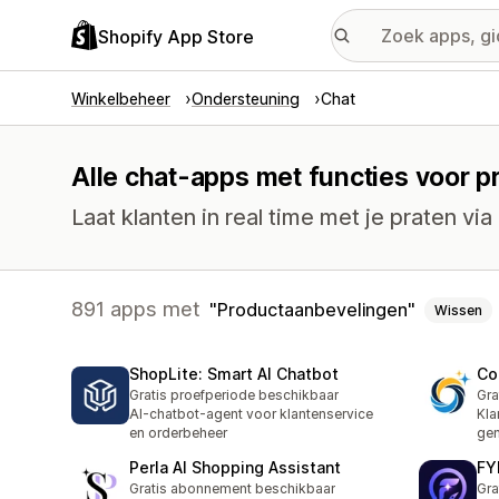
Shopify App Store
Winkelbeheer
Ondersteuning
Chat
Alle chat-apps met functies voor 
Laat klanten in real time met je praten via 
891 apps met
Productaanbevelingen
Wissen
ShopLite: Smart AI Chatbot
Co
Gratis proefperiode beschikbaar
Gra
AI-chatbot-agent voor klantenservice
Kla
en orderbeheer
gen
Perla AI Shopping Assistant
FY
Gratis abonnement beschikbaar
Gra