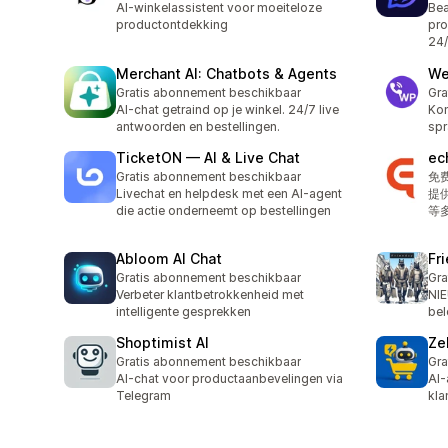
AI-winkelassistent voor moeiteloze
Bea
productontdekking
pro
24
Merchant AI: Chatbots & Agents
We
Gratis abonnement beschikbaar
Gra
AI-chat getraind op je winkel. 24/7 live
Kom
antwoorden en bestellingen.
spr
TicketON — AI & Live Chat
ec
Gratis abonnement beschikbaar
免
Livechat en helpdesk met een AI-agent
提
die actie onderneemt op bestellingen
等
Abloom AI Chat
Fr
Gratis abonnement beschikbaar
Gra
Verbeter klantbetrokkenheid met
NIE
intelligente gesprekken
bel
Shoptimist AI
Ze
Gratis abonnement beschikbaar
Gra
AI-chat voor productaanbevelingen via
AI-
Telegram
kla