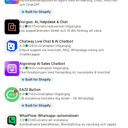
Varumärkesanpassad AI-agent med AI-sökning, chatt, livechatt
och ChatGPT
Built for Shopify
Gorgias: AI, Helpdesk & Chat
av 5 stjärnor
4,2
(617)
•
Gratis testversion tillgänglig
617 recensioner totalt
Lös supportärenden direkt och få ditt företag att växa.
Chatway Live Chat & AI Chatbot
av 5 stjärnor
4,9
(260)
•
Gratisplan tillgänglig
260 recensioner totalt
Erbjud support via livechatt, FAQ, WhatsApp-inkorg och
chattknappar
Algoshop AI Sales Chatbot
av 5 stjärnor
4,9
(83)
•
Gratisplan tillgänglig
83 recensioner totalt
Öka försäljningen med flerspråkig AI, varumärke & livechat.
Built for Shopify
EAZE Button
av 5 stjärnor
4,8
(142)
•
Gratisplan tillgänglig
142 recensioner totalt
Låt kunderna kontakta dig direkt – för WhatsApp
Built for Shopify
WhatFlow‑Whatsapp‑automatiseri
av 5 stjärnor
3,9
(330)
•
Gratis att installera
330 recensioner totalt
Automatisera bekräftelser, återställning av varukorg och uppda