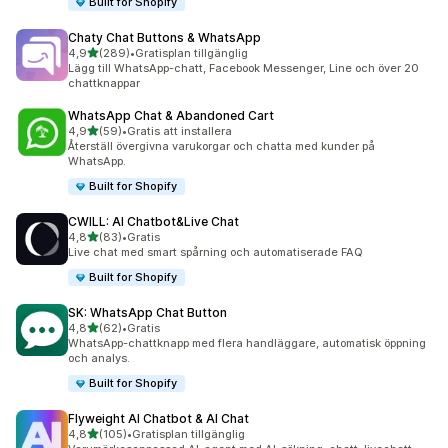
Built for Shopify
Chaty Chat Buttons & WhatsApp
av 5 stjärnor
4,9
(289)
•
Gratisplan tillgänglig
289 recensioner totalt
Lägg till WhatsApp-chatt, Facebook Messenger, Line och över 20
chattknappar
WhatsApp Chat & Abandoned Cart
av 5 stjärnor
4,9
(59)
•
Gratis att installera
59 recensioner totalt
Återställ övergivna varukorgar och chatta med kunder på
WhatsApp.
Built for Shopify
CWILL: AI Chatbot&Live Chat
av 5 stjärnor
4,8
(83)
•
Gratis
83 recensioner totalt
Live chat med smart spårning och automatiserade FAQ
Built for Shopify
SK: WhatsApp Chat Button
av 5 stjärnor
4,8
(62)
•
Gratis
62 recensioner totalt
WhatsApp-chattknapp med flera handläggare, automatisk öppning
och analys.
Built for Shopify
Flyweight AI Chatbot & AI Chat
av 5 stjärnor
4,8
(105)
•
Gratisplan tillgänglig
105 recensioner totalt