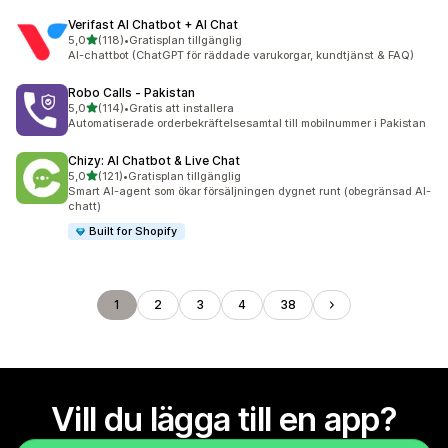
Verifast AI Chatbot + AI Chat
av 5 stjärnor
5,0
(118)
•
Gratisplan tillgänglig
118 recensioner totalt
AI-chattbot (ChatGPT för räddade varukorgar, kundtjänst & FAQ)
Robo Calls ‑ Pakistan
av 5 stjärnor
5,0
(114)
•
Gratis att installera
114 recensioner totalt
Automatiserade orderbekräftelsesamtal till mobilnummer i Pakistan
Chizy: AI Chatbot & Live Chat
av 5 stjärnor
5,0
(121)
•
Gratisplan tillgänglig
121 recensioner totalt
Smart AI-agent som ökar försäljningen dygnet runt (obegränsad AI-
chatt)
Built for Shopify
1
2
3
4
38
Vill du lägga till en app?