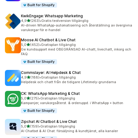
Built for Shopify
KwikEngage: Whatsapp Marketing
av 5 stjärnor
4,9
(263)
•
Gratis testversion tillgänglig
263 recensioner totalt
AI-driven WhatsApp-automatisering och återställning av övergivna
varukorgar för e-handel
Moose AI Chatbot & Live Chat
av 5 stjärnor
5,0
(452)
•
Gratisplan tillgänglig
452 recensioner totalt
Ge kundsupport med OBEGRÄNSAD AI-chatt, livechatt, inkorg och
FAQ
Built for Shopify
Commslayer: AI Helpdesk & Chat
av 5 stjärnor
4,9
(188)
•
Gratisplan tillgänglig
188 recensioner totalt
Helpdesk och chatt från de tidigare Lifetimely-grundarna
CK: WhatsApp Marketing & Chat
av 5 stjärnor
5,0
(275)
•
Gratisplan tillgänglig
275 recensioner totalt
Kampanjer, varukorgsåterst. & orderuppd. i WhatsApp + button
Built for Shopify
Zipchat AI Chatbot & Live Chat
av 5 stjärnor
5,0
(159)
•
Gratisplan tillgänglig
159 recensioner totalt
AI Chatbot & AI Chat: försäljning & kundtjänst, alla kanaler