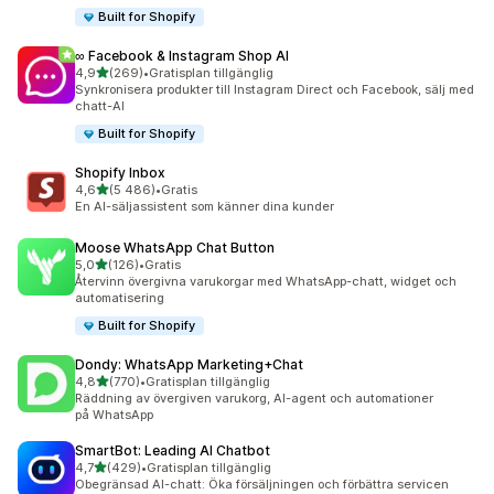
Built for Shopify
∞ Facebook & Instagram Shop AI
av 5 stjärnor
4,9
(269)
•
Gratisplan tillgänglig
269 recensioner totalt
Synkronisera produkter till Instagram Direct och Facebook, sälj med
chatt-AI
Built for Shopify
Shopify Inbox
av 5 stjärnor
4,6
(5 486)
•
Gratis
5486 recensioner totalt
En AI-säljassistent som känner dina kunder
Moose WhatsApp Chat Button
av 5 stjärnor
5,0
(126)
•
Gratis
126 recensioner totalt
Återvinn övergivna varukorgar med WhatsApp-chatt, widget och
automatisering
Built for Shopify
Dondy: WhatsApp Marketing+Chat
av 5 stjärnor
4,8
(770)
•
Gratisplan tillgänglig
770 recensioner totalt
Räddning av övergiven varukorg, AI-agent och automationer
på WhatsApp
SmartBot: Leading AI Chatbot
av 5 stjärnor
4,7
(429)
•
Gratisplan tillgänglig
429 recensioner totalt
Obegränsad AI-chatt: Öka försäljningen och förbättra servicen