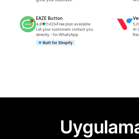
EAZE Button
Ve
5 yıldız üzerinden
4,8
(142)
•
Free plan available
5,0
toplam 142 değerlendirme
top
Let your customers contact you
AI 
directly - for WhatsApp
Rec
Built for Shopify
Uygulama