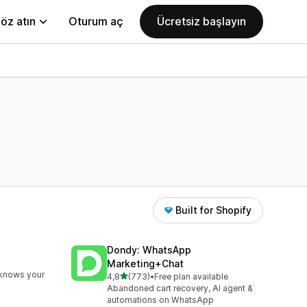
öz atın
Oturum aç
Ücretsiz başlayın
Built for Shopify
Dondy: WhatsApp
Marketing+Chat
e
 knows your
5 yıldız üzerinden
4,8
(773)
•
Free plan available
toplam 773 değerlendirme
Abandoned cart recovery, AI agent &
automations on WhatsApp