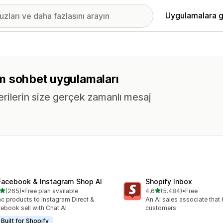
Uygulamalara g
tüm sohbet uygulamaları
erilerin size gerçek zamanlı mesaj
Facebook & Instagram Shop AI
Shopify Inbox
5 yıldız üzerinden
5 yıldız üzerinden
(265)
•
Free plan available
4,6
(5.484)
•
Free
lam 265 değerlendirme
toplam 5484 değerlendirm
c products to Instagram Direct &
An AI sales associate that
ebook sell with Chat AI
customers
Built for Shopify