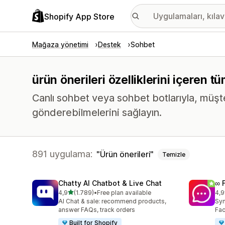
Shopify App Store
Mağaza yönetimi
Destek
Sohbet
ürün önerileri özelliklerini içeren 
Canlı sohbet veya sohbet botlarıyla, müşt
gönderebilmelerini sağlayın.
891 uygulama:
Ürün önerileri
Temizle
Chatty AI Chatbot & Live Chat
∞ 
5 yıldız üzerinden
4,9
(1.789)
•
Free plan available
4,9
toplam 1789 değerlendirme
top
AI Chat & sale: recommend products,
Syn
answer FAQs, track orders
Fac
Built for Shopify