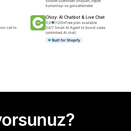
sohbet üzerinden onayları, sepet
kurtarmayı ve güncellemeler
Chizy: AI Chatbot & Live Chat
5 yıldız üzerinden
5,0
(120)
•
Free plan available
toplam 120 değerlendirme
on call to
24/7 Smart AI Agent to boost sales
(unlimited AI chat)
Built for Shopify
yorsunuz?