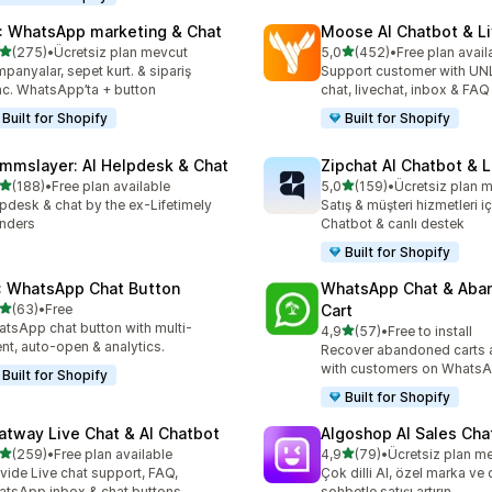
: WhatsApp marketing & Chat
Moose AI Chatbot & Li
5 yıldız üzerinden
5 yıldız üzerinden
(275)
•
Ücretsiz plan mevcut
5,0
(452)
•
Free plan avail
lam 275 değerlendirme
toplam 452 değerlendirme
panyalar, sepet kurt. & sipariş
Support customer with UN
c. WhatsApp’ta + button
chat, livechat, inbox & FAQ
Built for Shopify
Built for Shopify
mmslayer: AI Helpdesk & Chat
Zipchat AI Chatbot & L
5 yıldız üzerinden
5 yıldız üzerinden
(188)
•
Free plan available
5,0
(159)
•
Ücretsiz plan 
lam 188 değerlendirme
toplam 159 değerlendirme
pdesk & chat by the ex-Lifetimely
Satış & müşteri hizmetleri iç
nders
Chatbot & canlı destek
Built for Shopify
: WhatsApp Chat Button
WhatsApp Chat & Aba
5 yıldız üzerinden
(63)
•
Free
Cart
lam 63 değerlendirme
tsApp chat button with multi-
5 yıldız üzerinden
4,9
(57)
•
Free to install
toplam 57 değerlendirme
nt, auto-open & analytics.
Recover abandoned carts 
with customers on WhatsA
Built for Shopify
Built for Shopify
atway Live Chat & AI Chatbot
Algoshop AI Sales Cha
5 yıldız üzerinden
5 yıldız üzerinden
(259)
•
Free plan available
4,9
(79)
•
Ücretsiz plan m
lam 259 değerlendirme
toplam 79 değerlendirme
vide Live chat support, FAQ,
Çok dilli AI, özel marka ve 
tsApp inbox & chat buttons
sohbetle satışı artırın.