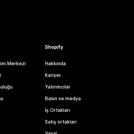
Shopify
dım Merkezi
Hakkında
i
Kariyer
luluğu
Yatırımcılar
gu
Basın ve medya
İş Ortakları
Satış ortakları
Yasal