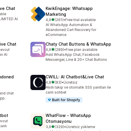
ve Chat
KwikEngage: Whatsapp
able
Marketing
LIMITED AI
5 yıldız üzerinden
4,9
(261)
•
Free trial available
toplam 261 değerlendirme
AI WhatsApp Automation &
Abandoned Cart Recovery for
eCommerce
ive Chat
Chaty Chat Buttons & WhatsApp
5 yıldız üzerinden
mevcut
4,9
(289)
•
Free plan available
toplam 289 değerlendirme
in AI
Add WhatsApp Chat, Facebook
Messenger, Line & 20+ Chat Buttons
ndoned
CWILL: AI Chatbot&Live Chat
5 yıldız üzerinden
4,8
(83)
•
Ücretsiz
toplam 83 değerlendirme
Akıllı takip ve otomatik SSS yanıtları ile
canlı sohbet
and chat
pp.
Built for Shopify
tbot
WhatFlow ‑ WhatsApp
evcut
Otomasyonu
canlı
5 yıldız üzerinden
3,9
(329)
•
Ücretsiz yükleme
toplam 329 değerlendirme