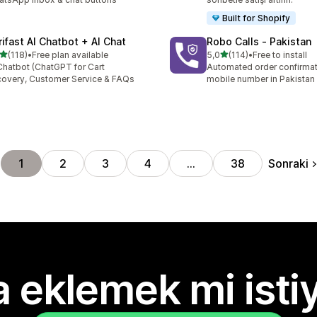
Built for Shopify
rifast AI Chatbot + AI Chat
Robo Calls ‑ Pakistan
5 yıldız üzerinden
5 yıldız üzerinden
(118)
•
Free plan available
5,0
(114)
•
Free to install
lam 118 değerlendirme
toplam 114 değerlendirme
Chatbot (ChatGPT for Cart
Automated order confirmati
overy, Customer Service & FAQs
mobile number in Pakistan
Sonraki
1
2
3
4
…
38
 eklemek mi isti