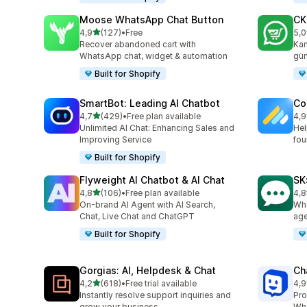
Moose WhatsApp Chat Button
CK
5 yıldız üzerinden
4,9
(127)
•
Free
5,0
toplam 127 değerlendirme
top
Recover abandoned cart with
Kam
WhatsApp chat, widget & automation
gün
Built for Shopify
SmartBot: Leading AI Chatbot
Co
5 yıldız üzerinden
4,7
(429)
•
Free plan available
4,9
toplam 429 değerlendirme
top
Unlimited AI Chat: Enhancing Sales and
Hel
Improving Service
fou
Built for Shopify
Flyweight AI Chatbot & AI Chat
SK
5 yıldız üzerinden
4,8
(106)
•
Free plan available
4,8
toplam 106 değerlendirme
top
On-brand AI Agent with AI Search,
Wha
Chat, Live Chat and ChatGPT
age
Built for Shopify
Gorgias: AI, Helpdesk & Chat
Ch
5 yıldız üzerinden
4,2
(618)
•
Free trial available
4,9
toplam 618 değerlendirme
top
Instantly resolve support inquiries and
Pro
grow your business.
Wha