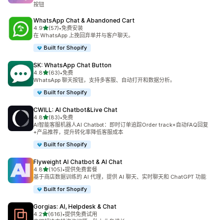
按钮
WhatsApp Chat & Abandoned Cart
星（满分 5 星）
4.9
(57)
•
免费安装
总共 57 条评论
在 WhatsApp 上挽回弃单并与客户聊天。
Built for Shopify
SK: WhatsApp Chat Button
星（满分 5 星）
4.8
(63)
•
免费
总共 63 条评论
WhatsApp 聊天按钮，支持多客服、自动打开和数据分析。
Built for Shopify
CWILL: AI Chatbot&Live Chat
星（满分 5 星）
4.8
(83)
•
免费
总共 83 条评论
AI智能客服机器人AI Chatbot：即时订单追踪Order track+自动FAQ回复
+产品推荐，提升转化率降低客服成本
Built for Shopify
Flyweight AI Chatbot & AI Chat
星（满分 5 星）
4.8
(105)
•
提供免费套餐
总共 105 条评论
基于商店数据训练的 AI 代理，提供 AI 聊天、实时聊天和 ChatGPT 功能
Built for Shopify
Gorgias: AI, Helpdesk & Chat
星（满分 5 星）
4.2
(616)
•
提供免费试用
总共 616 条评论