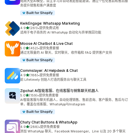
电商大型AI模型，自主学习并自动发起智能邀请，通过个性化售前和售后服
务提升销售和客户满意度
Built for Shopify
KwikEngage: Whatsapp Marketing
星（满分 5 星）
4.9
(261)
•
提供免费试用
总共 261 条评论
适用于电子商务的 AI WhatsApp 自动化与弃单挽回功能
Moose AI Chatbot & Live Chat
星（满分 5 星）
5.0
(452)
•
提供免费套餐
总共 452 条评论
通过无限量的 AI 聊天、实时聊天、收件箱和 FAQ 提供客户支持
Built for Shopify
Commslayer: AI Helpdesk & Chat
星（满分 5 星）
4.9
(188)
•
提供免费套餐
总共 188 条评论
前 Lifetimely 创始人打造的服务台与聊天工具
Zipchat AI智能客服、在线客服与销售聊天机器人
星（满分 5 星）
5.0
(159)
•
提供免费套餐
总共 159 条评论
AI智能客服与聊天机器人，自动处理销售、售前咨询、客户服务、售后与订
单，覆盖在线客服、WhatsApp与Instagram
Built for Shopify
Chaty Chat Buttons & WhatsApp
星（满分 5 星）
4.9
(288)
•
提供免费套餐
总共 288 条评论
添加 WhatsApp 聊天、Facebook Messenger、Line 以及 20 多个聊天