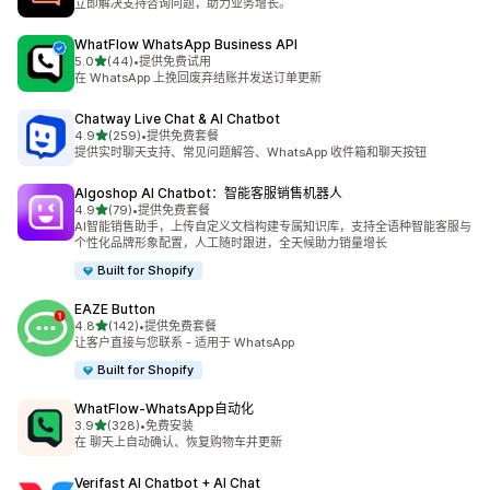
立即解决支持咨询问题，助力业务增长。
WhatFlow WhatsApp Business API
星（满分 5 星）
5.0
(44)
•
提供免费试用
总共 44 条评论
在 WhatsApp 上挽回废弃结账并发送订单更新
Chatway Live Chat & AI Chatbot
星（满分 5 星）
4.9
(259)
•
提供免费套餐
总共 259 条评论
提供实时聊天支持、常见问题解答、WhatsApp 收件箱和聊天按钮
Algoshop AI Chatbot：智能客服销售机器人
星（满分 5 星）
4.9
(79)
•
提供免费套餐
总共 79 条评论
AI智能销售助手，上传自定义文档构建专属知识库，支持全语种智能客服与
个性化品牌形象配置，人工随时跟进，全天候助力销量增长
Built for Shopify
EAZE Button
星（满分 5 星）
4.8
(142)
•
提供免费套餐
总共 142 条评论
让客户直接与您联系 - 适用于 WhatsApp
Built for Shopify
WhatFlow‑WhatsApp自动化
星（满分 5 星）
3.9
(328)
•
免费安装
总共 328 条评论
在 聊天上自动确认、恢复购物车并更新
Verifast AI Chatbot + AI Chat