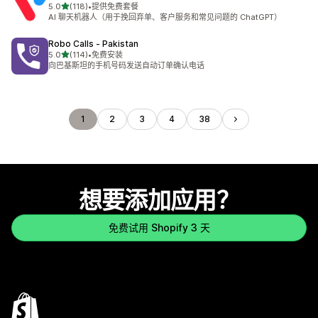
星（满分 5 星）
5.0
(118)
•
提供免费套餐
总共 118 条评论
AI 聊天机器人（用于挽回弃单、客户服务和常见问题的 ChatGPT）
Robo Calls ‑ Pakistan
星（满分 5 星）
5.0
(114)
•
免费安装
总共 114 条评论
向巴基斯坦的手机号码发送自动订单确认电话
1
2
3
4
38
想要添加应用？
免费试用 Shopify 3 天