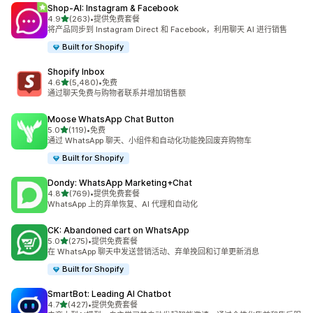
Shop‑AI: Instagram & Facebook
星（满分 5 星）
4.9
(263)
•
提供免费套餐
总共 263 条评论
将产品同步到 Instagram Direct 和 Facebook，利用聊天 AI 进行销售
Built for Shopify
Shopify Inbox
星（满分 5 星）
4.6
(5,480)
•
免费
总共 5480 条评论
通过聊天免费与购物者联系并增加销售额
Moose WhatsApp Chat Button
星（满分 5 星）
5.0
(119)
•
免费
总共 119 条评论
通过 WhatsApp 聊天、小组件和自动化功能挽回废弃购物车
Built for Shopify
Dondy: WhatsApp Marketing+Chat
星（满分 5 星）
4.8
(769)
•
提供免费套餐
总共 769 条评论
WhatsApp 上的弃单恢复、AI 代理和自动化
CK: Abandoned cart on WhatsApp
星（满分 5 星）
5.0
(275)
•
提供免费套餐
总共 275 条评论
在 WhatsApp 聊天中发送营销活动、弃单挽回和订单更新消息
Built for Shopify
SmartBot: Leading AI Chatbot
星（满分 5 星）
4.7
(427)
•
提供免费套餐
总共 427 条评论