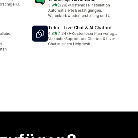
t
rachige KI,
von 5 Sternen
3,9
(328)
•
Kostenlose Installation
328 Rezensionen insgesamt
Automatisierte Bestätigungen,
Warenkorbwiederherstellung und U
Tidio ‑ Live Chat & AI Chatbot
von 5 Sternen
allation
4,8
(1.247)
•
Kostenloser Plan verfügbar
t
1247 Rezensionen insgesamt
Verkaufs-Support per Chatbot & Live-
n
Chat in einem Helpdesk.
stan