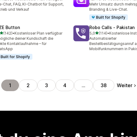
 Rezensionen insgesamt
79 Rezensionen insgesam
e-Chat, FAQ, KI-Chatbot für Support,
Mehr Umsatz durch mehrsp
trieb und Verkauf
Branding & Live-Chat.
Built for Shopify
ZE Button
Robo Calls ‑ Pakistan
von 5 Sternen
von 5 Sternen
(142)
•
Kostenloser Plan verfügbar
5,0
(114)
•
Kostenlose Inst
 Rezensionen insgesamt
114 Rezensionen insgesam
ögliche deiner Kundschaft die
Automatisierter
ekte Kontaktaufnahme – für
Bestellbestätigungsanruf a
atsApp
Mobilfunknummern in Paki
Built for Shopify
Weiter
1
2
3
4
…
38