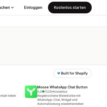
uchen
Einloggen
Kostenlos starten
Built for Shopify
Moose WhatsApp Chat Button
von 5 Sternen
5,0
(123)
•
Kostenlos
amt
123 Rezensionen insgesamt
ntakt treten
Abgebrochene Warenkörbe mit
WhatsApp-Chat, Widget und
Automatisierung wiederherstellen