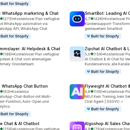
Built for Shopify
: WhatsApp marketing & Chat
SmartBot: Leading AI 
von 5 Sternen
von 5 Sternen
(275)
•
Kostenloser Plan verfügbar
4,7
(428)
•
Kostenloser Pl
 Rezensionen insgesamt
428 Rezensionen insgesa
d WhatsApp automation via
Kundensupport-Transforma
atsApp API, WhatsApp Chat
gesteuertem Smartbot
Built for Shopify
Built for Shopify
mmslayer: AI Helpdesk & Chat
Zipchat AI Chatbot & L
von 5 Sternen
von 5 Sternen
(188)
•
Kostenloser Plan verfügbar
5,0
(159)
•
Kostenloser Pl
 Rezensionen insgesamt
159 Rezensionen insgesa
pdesk & Chat vom ehemaligen
AI Chatbot & AI Chat für Ve
etimely-Gründerteam
Kundenservice, alle Kanäle
Built for Shopify
: WhatsApp Chat Button
Flyweight AI Chatbot &
von 5 Sternen
von 5 Sternen
(63)
•
Kostenlos
4,8
(106)
•
Kostenloser Pl
Rezensionen insgesamt
106 Rezensionen insgesa
tsApp-Chat-Button mit Multi-
NEU! Kein Training, kein Set
nt-Funktion, Auto-Open und
Chat Agent | DSGVO ✓
lytics.
Built for Shopify
Built for Shopify
ve Chat & AI Chatbot
Algoshop AI Sales Cha
von 5 Sternen
von 5 Sternen
(259)
•
Kostenloser Plan verfügbar
4,9
(79)
•
Kostenloser Pla