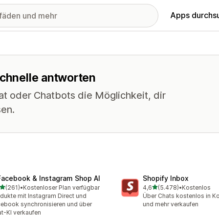
Apps durchs
schnelle antworten
t oder Chatbots die Möglichkeit, dir
sen.
Facebook & Instagram Shop AI
Shopify Inbox
von 5 Sternen
von 5 Sternen
(261)
•
Kostenloser Plan verfügbar
4,6
(5.478)
•
Kostenlos
 Rezensionen insgesamt
5478 Rezensionen insges
dukte mit Instagram Direct und
Über Chats kostenlos in Ko
ebook synchronisieren und über
und mehr verkaufen
t-KI verkaufen