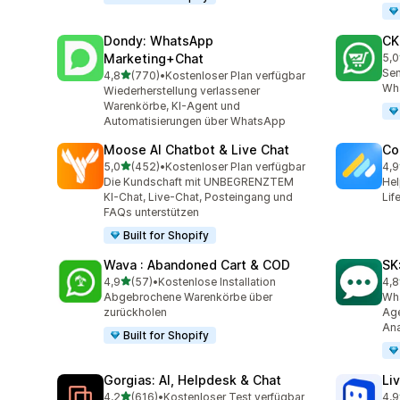
Dondy: WhatsApp
CK
Marketing+Chat
5,0
275
Sen
von 5 Sternen
4,8
(770)
•
Kostenloser Plan verfügbar
770 Rezensionen insgesamt
Wh
Wiederherstellung verlassener
Warenkörbe, KI-Agent und
Automatisierungen über WhatsApp
Moose AI Chatbot & Live Chat
Co
von 5 Sternen
5,0
(452)
•
Kostenloser Plan verfügbar
4,9
452 Rezensionen insgesamt
188
Die Kundschaft mit UNBEGRENZTEM
Hel
KI-Chat, Live-Chat, Posteingang und
Lif
FAQs unterstützen
Built for Shopify
Wava : Abandoned Cart & COD
SK
von 5 Sternen
4,9
(57)
•
Kostenlose Installation
4,8
57 Rezensionen insgesamt
63 
Abgebrochene Warenkörbe über
Wha
zurückholen
Age
Ana
Built for Shopify
Gorgias: AI, Helpdesk & Chat
Li
von 5 Sternen
4,2
(616)
•
Kostenloser Test verfügbar
4,9