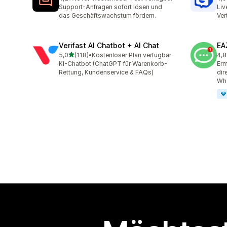
616 Rezensionen insgesamt
259
Support-Anfragen sofort lösen und
Liv
das Geschäftswachstum fördern.
Ver
Verifast AI Chatbot + AI Chat
EA
von 5 Sternen
5,0
(118)
•
Kostenloser Plan verfügbar
4,8
118 Rezensionen insgesamt
142
KI-Chatbot (ChatGPT für Warenkorb-
Erm
Rettung, Kundenservice & FAQs)
dir
Wh