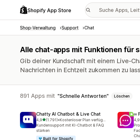
Shopify App Store
Shop-Verwaltung
Support
Chat
Alle chat-apps mit Funktionen für 
Gib deiner Kundschaft mit einem Live-Cha
Nachrichten in Echtzeit zukommen zu las
891 Apps mit
Schnelle Antworten
Löschen
Chatty AI Chatbot & Live Chat
∞ 
von 5 Sternen
4,9
(1.791)
•
Kostenloser Plan verfügbar
4,9
1791 Rezensionen insgesamt
261
Kundensupport mit KI-Chatbot & FAQ
Pro
stärken
Fac
Cha
Built for Shopify