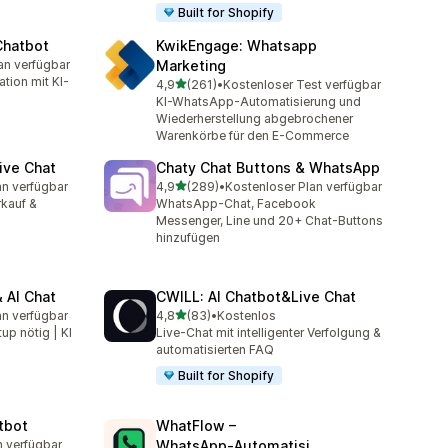
Built for Shopify
Chatbot
KwikEngage: Whatsapp
an verfügbar
Marketing
mt
tion mit KI-
von 5 Sternen
4,9
(261)
•
Kostenloser Test verfügbar
261 Rezensionen insgesamt
KI-WhatsApp-Automatisierung und
Wiederherstellung abgebrochener
Warenkörbe für den E-Commerce
ive Chat
Chaty Chat Buttons & WhatsApp
von 5 Sternen
an verfügbar
4,9
(289)
•
Kostenloser Plan verfügbar
mt
289 Rezensionen insgesamt
rkauf &
WhatsApp-Chat, Facebook
Messenger, Line und 20+ Chat-Buttons
hinzufügen
 AI Chat
CWILL: AI Chatbot&Live Chat
von 5 Sternen
an verfügbar
4,8
(83)
•
Kostenlos
mt
83 Rezensionen insgesamt
up nötig | KI
Live-Chat mit intelligenter Verfolgung &
automatisierten FAQ
Built for Shopify
tbot
WhatFlow –
n verfügbar
WhatsApp‑Automatisi