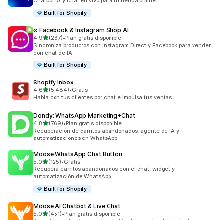
Chatbot IA y chat en vivo para tu tienda online
Built for Shopify
∞ Facebook & Instagram Shop AI
de 5 estrellas
4.9
(267)
•
Plan gratis disponible
267 reseñas en total
Sincroniza productos con Instagram Direct y Facebook para vender
con chat de IA
Built for Shopify
Shopify Inbox
de 5 estrellas
4.6
(5,484)
•
Gratis
5484 reseñas en total
Habla con tus clientes por chat e impulsa tus ventas
Dondy: WhatsApp Marketing+Chat
de 5 estrellas
4.8
(769)
•
Plan gratis disponible
769 reseñas en total
Recuperación de carritos abandonados, agente de IA y
automatizaciones en WhatsApp
Moose WhatsApp Chat Button
de 5 estrellas
5.0
(125)
•
Gratis
125 reseñas en total
Recupera carritos abandonados con el chat, widget y
automatización de WhatsApp
Built for Shopify
Moose AI Chatbot & Live Chat
de 5 estrellas
5.0
(451)
•
Plan gratis disponible
451 reseñas en total