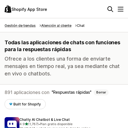
Shopify App Store
Gestión de tiendas
Atención al cliente
Chat
Todas las aplicaciones de chats con funciones
para la respuestas rápidas
Ofrece a los clientes una forma de enviarte
mensajes en tiempo real, ya sea mediante chat
en vivo o chatbots.
891 aplicaciones con
Respuestas rápidas
Borrar
Built for Shopify
Chatty AI Chatbot & Live Chat
de 5 estrellas
4.9
(1,787)
•
Plan gratis disponible
1787 reseñas en total