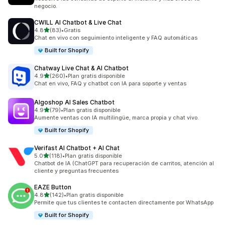
negocio.
CWILL AI Chatbot & Live Chat
de 5 estrellas
4.8
(83)
•
Gratis
83 reseñas en total
Chat en vivo con seguimiento inteligente y FAQ automáticas
Built for Shopify
Chatway Live Chat & AI Chatbot
de 5 estrellas
4.9
(260)
•
Plan gratis disponible
260 reseñas en total
Chat en vivo, FAQ y chatbot con IA para soporte y ventas
Algoshop AI Sales Chatbot
de 5 estrellas
4.9
(79)
•
Plan gratis disponible
79 reseñas en total
Aumente ventas con IA multilingüe, marca propia y chat vivo.
Built for Shopify
Verifast AI Chatbot + AI Chat
de 5 estrellas
5.0
(118)
•
Plan gratis disponible
118 reseñas en total
Chatbot de IA (ChatGPT para recuperación de carritos, atención al
cliente y preguntas frecuentes
EAZE Button
de 5 estrellas
4.8
(142)
•
Plan gratis disponible
142 reseñas en total
Permite que tus clientes te contacten directamente por WhatsApp
Built for Shopify