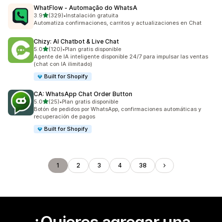
WhatFlow ‑ Automação do WhatsA
de 5 estrellas
3.9
(329)
•
Instalación gratuita
329 reseñas en total
Automatiza confirmaciones, carritos y actualizaciones en Chat
Chizy: AI Chatbot & Live Chat
de 5 estrellas
5.0
(120)
•
Plan gratis disponible
120 reseñas en total
Agente de IA inteligente disponible 24/7 para impulsar las ventas
(chat con IA ilimitado)
Built for Shopify
CA: WhatsApp Chat Order Button
de 5 estrellas
5.0
(25)
•
Plan gratis disponible
25 reseñas en total
Botón de pedidos por WhatsApp, confirmaciones automáticas y
recuperación de pagos
Built for Shopify
1
2
3
4
38