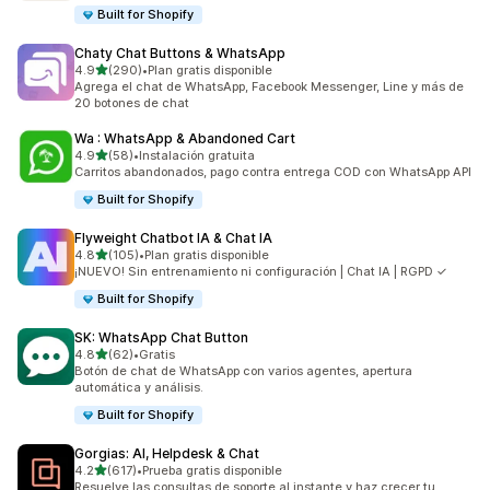
Built for Shopify
Chaty Chat Buttons & WhatsApp
de 5 estrellas
4.9
(290)
•
Plan gratis disponible
290 reseñas en total
Agrega el chat de WhatsApp, Facebook Messenger, Line y más de
20 botones de chat
Wa : WhatsApp & Abandoned Cart
de 5 estrellas
4.9
(58)
•
Instalación gratuita
58 reseñas en total
Carritos abandonados, pago contra entrega COD con WhatsApp API
Built for Shopify
Flyweight Chatbot IA & Chat IA
de 5 estrellas
4.8
(105)
•
Plan gratis disponible
105 reseñas en total
¡NUEVO! Sin entrenamiento ni configuración | Chat IA | RGPD ✓
Built for Shopify
SK: WhatsApp Chat Button
de 5 estrellas
4.8
(62)
•
Gratis
62 reseñas en total
Botón de chat de WhatsApp con varios agentes, apertura
automática y análisis.
Built for Shopify
Gorgias: AI, Helpdesk & Chat
de 5 estrellas
4.2
(617)
•
Prueba gratis disponible
617 reseñas en total
Resuelve las consultas de soporte al instante y haz crecer tu