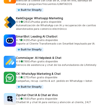
Atención al cliente con chat de IA, chat en vivo, bandeja de
entrada y preguntas frecuentes ILIMITADOS
Built for Shopify
KwikEngage: Whatsapp Marketing
de 5 estrellas
4.9
(262)
•
Prueba gratis disponible
262 reseñas en total
Automatización de WhatsApp con IA y recuperación de carritos
abandonados para comercio electrónico
SmartBot: Leading AI Chatbot
de 5 estrellas
4.7
(428)
•
Plan gratis disponible
428 reseñas en total
Soporte al Cliente Transformado con Smartbot Impulsado por IA.
Built for Shopify
Commslayer: AI Helpdesk & Chat
de 5 estrellas
4.9
(188)
•
Plan gratis disponible
188 reseñas en total
Servicio de asistencia y chat de los exfundadores de Lifetimely
CK: WhatsApp Marketing & Chat
de 5 estrellas
5.0
(275)
•
Plan gratis disponible
275 reseñas en total
Campañas, recup. carrito & act. pedido en WhatsApp + boton
Built for Shopify
Zipchat Chat IA & Chat en Vivo
de 5 estrellas
5.0
(159)
•
Plan gratis disponible
159 reseñas en total
Chatbot IA y chat IA para ventas y atención al cliente, 24/7