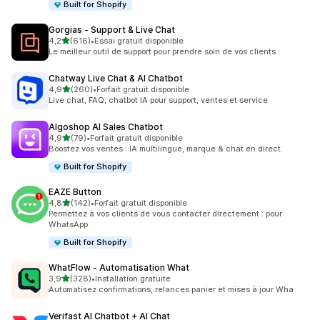
Built for Shopify
Gorgias ‑ Support & Live Chat
étoile(s) sur 5
4,2
(616)
•
Essai gratuit disponible
616 avis au total
Le meilleur outil de support pour prendre soin de vos clients
Chatway Live Chat & AI Chatbot
étoile(s) sur 5
4,9
(260)
•
Forfait gratuit disponible
260 avis au total
Live chat, FAQ, chatbot IA pour support, ventes et service
Algoshop AI Sales Chatbot
étoile(s) sur 5
4,9
(79)
•
Forfait gratuit disponible
79 avis au total
Boostez vos ventes : IA multilingue, marque & chat en direct.
Built for Shopify
EAZE Button
étoile(s) sur 5
4,8
(142)
•
Forfait gratuit disponible
142 avis au total
Permettez à vos clients de vous contacter directement : pour
WhatsApp
Built for Shopify
WhatFlow ‑ Automatisation What
étoile(s) sur 5
3,9
(328)
•
Installation gratuite
328 avis au total
Automatisez confirmations, relances panier et mises à jour Wha
Verifast AI Chatbot + AI Chat