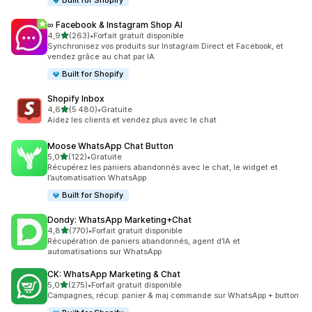
Built for Shopify
∞ Facebook & Instagram Shop AI
étoile(s) sur 5
4,9
(263)
•
Forfait gratuit disponible
263 avis au total
Synchronisez vos produits sur Instagram Direct et Facebook, et
vendez grâce au chat par IA
Built for Shopify
Shopify Inbox
étoile(s) sur 5
4,6
(5 480)
•
Gratuite
5480 avis au total
Aidez les clients et vendez plus avec le chat
Moose WhatsApp Chat Button
étoile(s) sur 5
5,0
(122)
•
Gratuite
122 avis au total
Récupérez les paniers abandonnés avec le chat, le widget et
l’automatisation WhatsApp
Built for Shopify
Dondy: WhatsApp Marketing+Chat
étoile(s) sur 5
4,8
(770)
•
Forfait gratuit disponible
770 avis au total
Récupération de paniers abandonnés, agent d’IA et
automatisations sur WhatsApp
CK: WhatsApp Marketing & Chat
étoile(s) sur 5
5,0
(275)
•
Forfait gratuit disponible
275 avis au total
Campagnes, récup. panier & maj commande sur WhatsApp + button