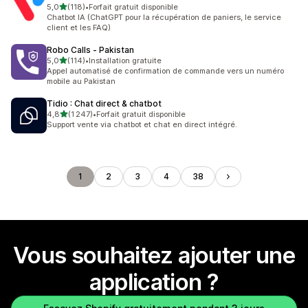
étoile(s) sur 5
5,0
(118)
•
Forfait gratuit disponible
118 avis au total
Chatbot IA (ChatGPT pour la récupération de paniers, le service
client et les FAQ)
Robo Calls ‑ Pakistan
étoile(s) sur 5
5,0
(114)
•
Installation gratuite
114 avis au total
Appel automatisé de confirmation de commande vers un numéro
mobile au Pakistan
Tidio : Chat direct & chatbot
étoile(s) sur 5
4,8
(1 247)
•
Forfait gratuit disponible
1247 avis au total
Support vente via chatbot et chat en direct intégré.
1
2
3
4
38
Vous souhaitez ajouter une
application ?