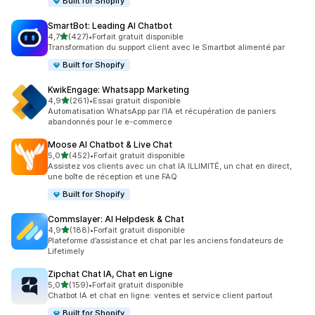
Built for Shopify
SmartBot: Leading AI Chatbot
étoile(s) sur 5
4,7
(427)
•
Forfait gratuit disponible
427 avis au total
Transformation du support client avec le Smartbot alimenté par
Built for Shopify
KwikEngage: Whatsapp Marketing
étoile(s) sur 5
4,9
(261)
•
Essai gratuit disponible
261 avis au total
Automatisation WhatsApp par l’IA et récupération de paniers
abandonnés pour le e-commerce
Moose AI Chatbot & Live Chat
étoile(s) sur 5
5,0
(452)
•
Forfait gratuit disponible
452 avis au total
Assistez vos clients avec un chat IA ILLIMITÉ, un chat en direct,
une boîte de réception et une FAQ
Built for Shopify
Commslayer: AI Helpdesk & Chat
étoile(s) sur 5
4,9
(188)
•
Forfait gratuit disponible
188 avis au total
Plateforme d’assistance et chat par les anciens fondateurs de
Lifetimely
Zipchat Chat IA, Chat en Ligne
étoile(s) sur 5
5,0
(159)
•
Forfait gratuit disponible
159 avis au total
Chatbot IA et chat en ligne: ventes et service client partout
Built for Shopify