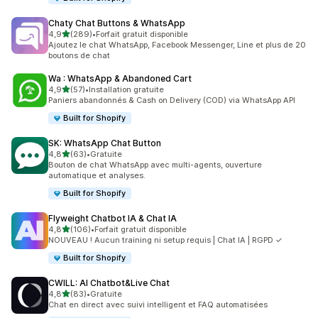
Chaty Chat Buttons & WhatsApp
étoile(s) sur 5
4,9
(289)
•
Forfait gratuit disponible
289 avis au total
Ajoutez le chat WhatsApp, Facebook Messenger, Line et plus de 20
boutons de chat
Wa : WhatsApp & Abandoned Cart
étoile(s) sur 5
4,9
(57)
•
Installation gratuite
57 avis au total
Paniers abandonnés & Cash on Delivery (COD) via WhatsApp API
Built for Shopify
SK: WhatsApp Chat Button
étoile(s) sur 5
4,8
(63)
•
Gratuite
63 avis au total
Bouton de chat WhatsApp avec multi-agents, ouverture
automatique et analyses.
Built for Shopify
Flyweight Chatbot IA & Chat IA
étoile(s) sur 5
4,8
(106)
•
Forfait gratuit disponible
106 avis au total
NOUVEAU ! Aucun training ni setup requis | Chat IA | RGPD ✓
Built for Shopify
CWILL: AI Chatbot&Live Chat
étoile(s) sur 5
4,8
(83)
•
Gratuite
83 avis au total
Chat en direct avec suivi intelligent et FAQ automatisées