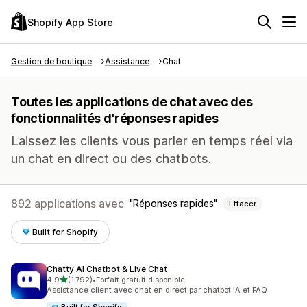
Shopify App Store
Gestion de boutique
Assistance
Chat
Toutes les applications de chat avec des
fonctionnalités d'réponses rapides
Laissez les clients vous parler en temps réel via
un chat en direct ou des chatbots.
892 applications avec
Réponses rapides
Effacer
Built for Shopify
Chatty AI Chatbot & Live Chat
étoile(s) sur 5
4,9
(1 792)
•
Forfait gratuit disponible
1792 avis au total
Assistance client avec chat en direct par chatbot IA et FAQ