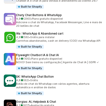
Chatbot IA e chat IA para vendas e atendimento ao cliente 24/7
Built for Shopify
Chaty Chat Buttons & WhatsApp
de 5 estrelas
4,9
(290)
•
Plano gratuito disponível
290 avaliações ao todo
Adicione o chat do WhatsApp, Facebook Messenger, Line e mais de
20 botões de chat
Wa : WhatsApp & Abandoned cart
de 5 estrelas
4,9
(58)
•
Grátis para instalar
58 avaliações ao todo
Carrinhos abandonados, cash on delivery (COD) via WhatsApp API
Built for Shopify
Flyweight Chatbot IA & Chat IA
de 5 estrelas
4,8
(105)
•
Plano gratuito disponível
105 avaliações ao todo
NOVO! Sem treino ou configuração | Agente de Chat IA | GDPR ✓
Built for Shopify
SK: WhatsApp Chat Button
de 5 estrelas
4,8
(62)
•
Grátis
62 avaliações ao todo
Botão de chat do WhatsApp com vários agentes, abertura
automática e análise de dados.
Built for Shopify
Gorgias: AI, Helpdesk & Chat
de 5 estrelas
4,2
(617)
•
Avaliação gratuita