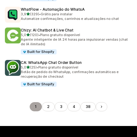
WhatFlow ‑ Automação do WhatsA
de 5 estrelas
3,9
(329)
•
Grátis para instalar
329 avaliações ao todo
Automatize confirmações, carrinhos e atualizações no chat
Chizy: AI Chatbot & Live Chat
de 5 estrelas
5,0
(120)
•
Plano gratuito disponível
120 avaliações ao todo
Agente inteligente de IA 24 horas para impulsionar vendas (chat
de IA ilimitado)
Built for Shopify
CA: WhatsApp Chat Order Button
de 5 estrelas
5,0
(25)
•
Plano gratuito disponível
25 avaliações ao todo
Botão de pedido do WhatsApp, confirmações automáticas e
recuperação de checkout
Built for Shopify
1
2
3
4
38