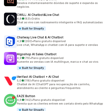
617 avaliações ao todo
Resolva instantaneamente dúvidas de suporte e expanda os
negócios.
CWILL: AI Chatbot&Live Chat
de 5 estrelas
4,8
(83)
•
Grátis
83 avaliações ao todo
Chat ao vivo com rastreamento inteligente e FAQ automatizadas
Built for Shopify
Chatway Live Chat & AI Chatbot
de 5 estrelas
4,9
(260)
•
Plano gratuito disponível
260 avaliações ao todo
Live chat, WhatsApp e chatbot com IA para suporte e vendas
Algoshop AI Sales Chatbot
de 5 estrelas
4,9
(79)
•
Plano gratuito disponível
79 avaliações ao todo
Aumente as vendas com IA multilíngue, marca e chat ao vivo.
Built for Shopify
Verifast AI Chatbot + AI Chat
de 5 estrelas
5,0
(118)
•
Plano gratuito disponível
118 avaliações ao todo
Chatbot de IA (ChatGPT para recuperação de carrinho,
atendimento ao cliente e perguntas frequentes
EAZE Button
de 5 estrelas
4,8
(142)
•
Plano gratuito disponível
142 avaliações ao todo
Permita que os clientes entrem em contato direto pelo WhatsApp
Built for Shopify