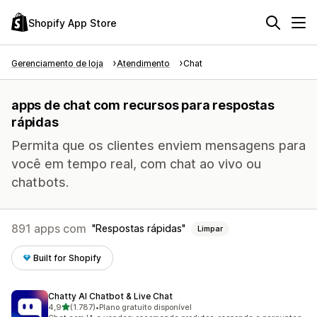
Shopify App Store
Gerenciamento de loja
Atendimento
Chat
apps de chat com recursos para respostas
rápidas
Permita que os clientes enviem mensagens para
você em tempo real, com chat ao vivo ou
chatbots.
891 apps com
Respostas rápidas
Limpar
Built for Shopify
Chatty AI Chatbot & Live Chat
de 5 estrelas
4,9
(1.787)
•
Plano gratuito disponível
1787 avaliações ao todo