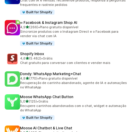
Chat com IA e vendas: recomende produtos, responda a perguntas
frequentes e rastreie pedidos
Built for Shopify
∞ Facebook & Instagram Shop AI
de 5 estrelas
4,9
(266)
•
Plano gratuito disponível
266 avaliações ao todo
Sincronize produtos com o Instagram Direct e o Facebook para
vender via chat com IA
Built for Shopify
Shopify Inbox
de 5 estrelas
4,6
(5.482)
•
Grátis
5482 avaliações ao todo
Chat gratuito para conversar com clientes e vender mais
Dondy: WhatsApp Marketing+Chat
de 5 estrelas
4,8
(770)
•
Plano gratuito disponível
770 avaliações ao todo
Recuperação de carrinho abandonado, agente de IA e automações
no WhatsApp
Moose WhatsApp Chat Button
de 5 estrelas
5,0
(125)
•
Grátis
125 avaliações ao todo
Recupere carrinhos abandonados com o chat, widget e automação
do WhatsApp
Built for Shopify
Moose AI Chatbot & Live Chat