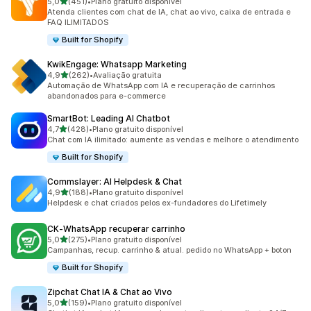
de 5 estrelas
5,0
(451)
•
Plano gratuito disponível
451 avaliações ao todo
Atenda clientes com chat de IA, chat ao vivo, caixa de entrada e
FAQ ILIMITADOS
Built for Shopify
KwikEngage: Whatsapp Marketing
de 5 estrelas
4,9
(262)
•
Avaliação gratuita
262 avaliações ao todo
Automação de WhatsApp com IA e recuperação de carrinhos
abandonados para e-commerce
SmartBot: Leading AI Chatbot
de 5 estrelas
4,7
(428)
•
Plano gratuito disponível
428 avaliações ao todo
Chat com IA ilimitado: aumente as vendas e melhore o atendimento
Built for Shopify
Commslayer: AI Helpdesk & Chat
de 5 estrelas
4,9
(188)
•
Plano gratuito disponível
188 avaliações ao todo
Helpdesk e chat criados pelos ex-fundadores do Lifetimely
CK‑WhatsApp recuperar carrinho
de 5 estrelas
5,0
(275)
•
Plano gratuito disponível
275 avaliações ao todo
Campanhas, recup. carrinho & atual. pedido no WhatsApp + boton
Built for Shopify
Zipchat Chat IA & Chat ao Vivo
de 5 estrelas
5,0
(159)
•
Plano gratuito disponível
159 avaliações ao todo