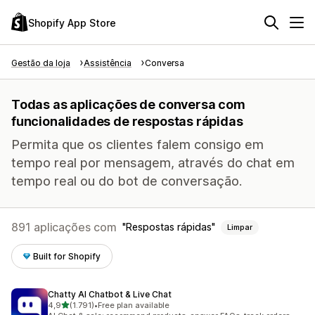
Shopify App Store
Gestão da loja
Assistência
Conversa
Todas as aplicações de conversa com
funcionalidades de respostas rápidas
Permita que os clientes falem consigo em
tempo real por mensagem, através do chat em
tempo real ou do bot de conversação.
891 aplicações com
Respostas rápidas
Limpar
Built for Shopify
Chatty AI Chatbot & Live Chat
de 5 estrelas
4,9
(1.791)
•
Free plan available
1791 total de avaliações