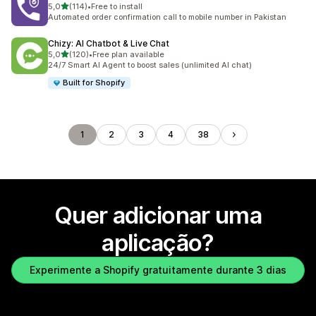
de 5 estrelas
5,0
(114)
•
Free to install
114 total de avaliações
Automated order confirmation call to mobile number in Pakistan
Chizy: AI Chatbot & Live Chat
de 5 estrelas
5,0
(120)
•
Free plan available
120 total de avaliações
24/7 Smart AI Agent to boost sales (unlimited AI chat)
Built for Shopify
1
2
3
4
38
Quer adicionar uma
aplicação?
Experimente a Shopify gratuitamente durante 3 dias