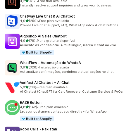
de 5 estrelas
4,2
(617)
•
Free trial available
617 total de avaliações
Instantly resolve support inquiries and grow your business.
Chatway Live Chat & AI Chatbot
de 5 estrelas
4,9
(259)
•
Free plan available
259 total de avaliações
Provide Live chat support, FAQ, WhatsApp inbox & chat buttons
Algoshop AI Sales Chatbot
de 5 estrelas
4,9
(79)
•
Plano gratuito disponível
79 total de avaliações
Aumente as vendas com IA multilingue, marca e chat ao vivo.
Built for Shopify
WhatFlow ‑ Automação do WhatsA
de 5 estrelas
3,9
(328)
•
Instalação gratuita
328 total de avaliações
Automatize confirmações, carrinhos e atualizações no chat
Verifast AI Chatbot + AI Chat
de 5 estrelas
5,0
(118)
•
Free plan available
118 total de avaliações
AI Chatbot (ChatGPT for Cart Recovery, Customer Service & FAQs
EAZE Button
de 5 estrelas
4,8
(142)
•
Free plan available
142 total de avaliações
Let your customers contact you directly - for WhatsApp
Built for Shopify
Robo Calls ‑ Pakistan