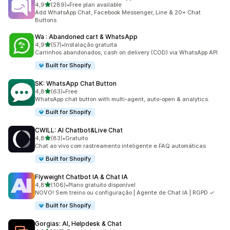
de 5 estrelas
4,9
(289)
•
Free plan available
289 total de avaliações
Add WhatsApp Chat, Facebook Messenger, Line & 20+ Chat
Buttons
Wa : Abandoned cart & WhatsApp
de 5 estrelas
4,9
(57)
•
Instalação gratuita
57 total de avaliações
Carrinhos abandonados, cash on delivery (COD) via WhatsApp API
Built for Shopify
SK: WhatsApp Chat Button
de 5 estrelas
4,8
(63)
•
Free
63 total de avaliações
WhatsApp chat button with multi-agent, auto-open & analytics.
Built for Shopify
CWILL: AI Chatbot&Live Chat
de 5 estrelas
4,8
(83)
•
Gratuito
83 total de avaliações
Chat ao vivo com rastreamento inteligente e FAQ automáticas
Built for Shopify
Flyweight Chatbot IA & Chat IA
de 5 estrelas
4,8
(106)
•
Plano gratuito disponível
106 total de avaliações
NOVO! Sem treino ou configuração | Agente de Chat IA | RGPD ✓
Built for Shopify
Gorgias: AI, Helpdesk & Chat