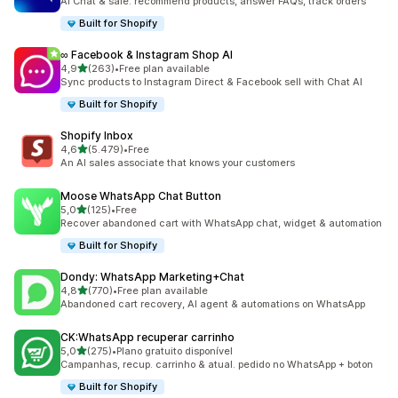
AI Chat & sale: recommend products, answer FAQs, track orders
Built for Shopify
∞ Facebook & Instagram Shop AI
de 5 estrelas
4,9
(263)
•
Free plan available
263 total de avaliações
Sync products to Instagram Direct & Facebook sell with Chat AI
Built for Shopify
Shopify Inbox
de 5 estrelas
4,6
(5.479)
•
Free
5479 total de avaliações
An AI sales associate that knows your customers
Moose WhatsApp Chat Button
de 5 estrelas
5,0
(125)
•
Free
125 total de avaliações
Recover abandoned cart with WhatsApp chat, widget & automation
Built for Shopify
Dondy: WhatsApp Marketing+Chat
de 5 estrelas
4,8
(770)
•
Free plan available
770 total de avaliações
Abandoned cart recovery, AI agent & automations on WhatsApp
CK:WhatsApp recuperar carrinho
de 5 estrelas
5,0
(275)
•
Plano gratuito disponível
275 total de avaliações
Campanhas, recup. carrinho & atual. pedido no WhatsApp + boton
Built for Shopify