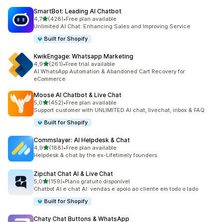
SmartBot: Leading AI Chatbot
de 5 estrelas
4,7
(428)
•
Free plan available
428 total de avaliações
Unlimited AI Chat: Enhancing Sales and Improving Service
Built for Shopify
KwikEngage: Whatsapp Marketing
de 5 estrelas
4,9
(261)
•
Free trial available
261 total de avaliações
AI WhatsApp Automation & Abandoned Cart Recovery for
eCommerce
Moose AI Chatbot & Live Chat
de 5 estrelas
5,0
(452)
•
Free plan available
452 total de avaliações
Support customer with UNLIMITED AI chat, livechat, inbox & FAQ
Built for Shopify
Commslayer: AI Helpdesk & Chat
de 5 estrelas
4,9
(188)
•
Free plan available
188 total de avaliações
Helpdesk & chat by the ex-Lifetimely founders
Zipchat Chat AI & Live Chat
de 5 estrelas
5,0
(159)
•
Plano gratuito disponível
159 total de avaliações
Chatbot AI e chat AI: vendas e apoio ao cliente em todo o lado
Built for Shopify
Chaty Chat Buttons & WhatsApp