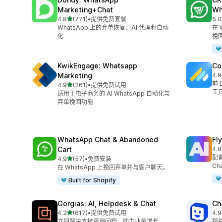
Marketing+Chat
Wh
星（满分 5 星）
4.8
(771)
•
提供免费套餐
5.0
总共 771 条评论
总共
WhatsApp 上的弃单恢复、AI 代理和自动
在 
化
挽
KwikEngage: Whatsapp
Co
Marketing
4.9
总共
前 
星（满分 5 星）
4.9
(261)
•
提供免费试用
总共 261 条评论
工
适用于电子商务的 AI WhatsApp 自动化与
弃单挽回功能
WhatsApp Chat & Abandoned
Fl
Cart
4.8
总共
配
星（满分 5 星）
4.9
(57)
•
免费安装
总共 57 条评论
Ch
在 WhatsApp 上挽回弃单并与客户聊天。
Built for Shopify
Gorgias: AI, Helpdesk & Chat
Ch
星（满分 5 星）
4.2
(617)
•
提供免费试用
4.9
总共 617 条评论
总共
立即解决支持咨询问题，助力业务增长。
提