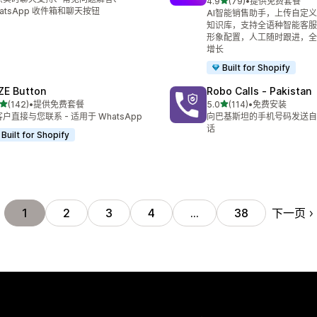
星（满分 5 星）
4.9
(79)
•
提供免费套餐
总共 79 条评论
atsApp 收件箱和聊天按钮
AI智能销售助手，上传自定
知识库，支持全语种智能客服
形象配置，人工随时跟进，全
增长
Built for Shopify
ZE Button
Robo Calls ‑ Pakistan
星（满分 5 星）
星（满分 5 星）
(142)
•
提供免费套餐
5.0
(114)
•
免费安装
 142 条评论
总共 114 条评论
户直接与您联系 - 适用于 WhatsApp
向巴基斯坦的手机号码发送自
话
Built for Shopify
下一页
1
2
3
4
…
38