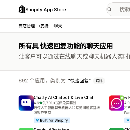
Shopify App Store
商店管理
支持
聊天
所有具 快速回复功能的聊天应用
让客户可以通过在线聊天或聊天机器人实时
892 个应用，类别为
快速回复
清除
Chatty AI Chatbot & Live Chat
∞ 
星（满分 5 星）
4.9
(1,791)
•
提供免费套餐
4.9
总共 1791 条评论
总共
通过人工智能聊天机器人和常见问题解答增
将产
强客户支持
Fa
Built for Shopify
Dondy: WhatsApp
CK