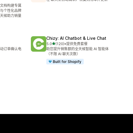
义文档构建专属
与个性化品牌
天候助力销量
Chizy: AI Chatbot & Live Chat
星（满分 5 星）
5.0
(120)
•
提供免费套餐
总共 120 条评论
动订单确认电
助您提升销售额的全天候智能 AI 智能体
（不限 AI 聊天次数）
Built for Shopify