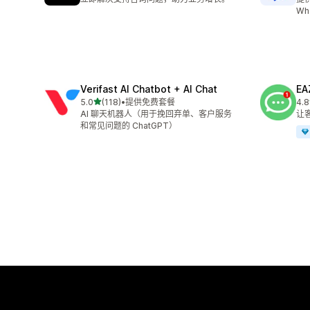
Wh
Verifast AI Chatbot + AI Chat
EA
星（满分 5 星）
5.0
(118)
•
提供免费套餐
4.8
总共 118 条评论
总共
AI 聊天机器人（用于挽回弃单、客户服务
让客
和常见问题的 ChatGPT）