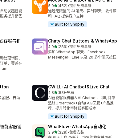
星（满分 5 星）
5.0
(452)
•
提供免费套餐
总共 452 条评论
并自动发起智能
通过无限量的 AI 聊天、实时聊天、收件箱
服务提升销售
和 FAQ 提供客户支持
Built for Shopify
、在线客服与销
Chaty Chat Buttons & WhatsApp
星（满分 5 星）
4.9
(289)
•
提供免费套餐
总共 289 条评论
添加 WhatsApp 聊天、Facebook
Messenger、Line 以及 20 多个聊天按钮
自动处理销售、
订单，覆盖在
ram
tton
CWILL: AI Chatbot&Live Chat
星（满分 5 星）
4.8
(83)
•
免费
总共 83 条评论
持多客服、自动
AI智能客服机器人AI Chatbot：即时订单
追踪Order track+自动FAQ回复+产品推
荐，提升转化率降低客服成本
Built for Shopify
ot：智能客服销
WhatFlow‑WhatsApp自动化
星（满分 5 星）
3.9
(329)
•
免费安装
总共 329 条评论
在 聊天上自动确认、恢复购物车并更新