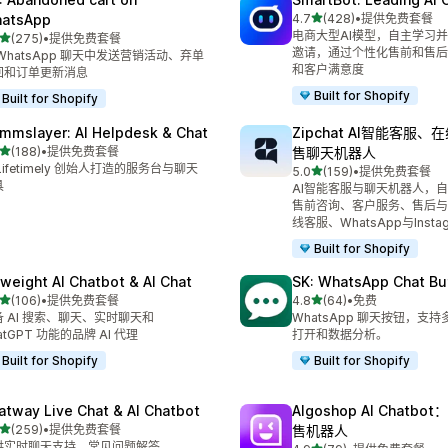
星（满分 5 星）
atsApp
4.7
(428)
•
提供免费套餐
总共 428 条评论
电商大型AI模型，自主学习
星（满分 5 星）
(275)
•
提供免费套餐
 275 条评论
邀请，通过个性化售前和售后
WhatsApp 聊天中发送营销活动、弃单
和客户满意度
回和订单更新消息
Built for Shopify
Built for Shopify
mmslayer: AI Helpdesk & Chat
Zipchat AI智能客服
星（满分 5 星）
(188)
•
提供免费套餐
售聊天机器人
 188 条评论
Lifetimely 创始人打造的服务台与聊天
星（满分 5 星）
5.0
(159)
•
提供免费套餐
总共 159 条评论
具
AI智能客服与聊天机器人，
售前咨询、客户服务、售后与
线客服、WhatsApp与Instag
Built for Shopify
yweight AI Chatbot & AI Chat
SK: WhatsApp Chat Bu
星（满分 5 星）
星（满分 5 星）
(106)
•
提供免费套餐
4.8
(64)
•
免费
 106 条评论
总共 64 条评论
备 AI 搜索、聊天、实时聊天和
WhatsApp 聊天按钮，支
atGPT 功能的品牌 AI 代理
打开和数据分析。
Built for Shopify
Built for Shopify
atway Live Chat & AI Chatbot
Algoshop AI Chatb
星（满分 5 星）
(259)
•
提供免费套餐
售机器人
 259 条评论
供实时聊天支持、常见问题解答、