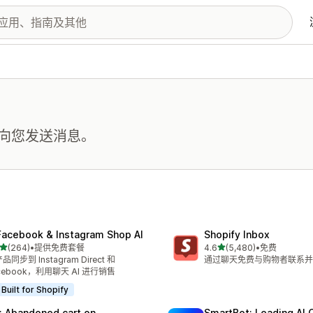
向您发送消息。
Facebook & Instagram Shop AI
Shopify Inbox
星（满分 5 星）
星（满分 5 星）
(264)
•
提供免费套餐
4.6
(5,480)
•
免费
 264 条评论
总共 5480 条评论
品同步到 Instagram Direct 和
通过聊天免费与购物者联系并
cebook，利用聊天 AI 进行销售
Built for Shopify
: Abandoned cart on
SmartBot: Leading AI 