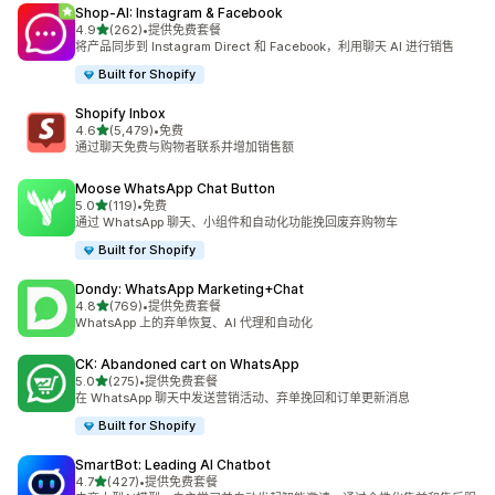
Shop‑AI: Instagram & Facebook
星（满分 5 星）
4.9
(262)
•
提供免费套餐
总共 262 条评论
将产品同步到 Instagram Direct 和 Facebook，利用聊天 AI 进行销售
Built for Shopify
Shopify Inbox
星（满分 5 星）
4.6
(5,479)
•
免费
总共 5479 条评论
通过聊天免费与购物者联系并增加销售额
Moose WhatsApp Chat Button
星（满分 5 星）
5.0
(119)
•
免费
总共 119 条评论
通过 WhatsApp 聊天、小组件和自动化功能挽回废弃购物车
Built for Shopify
Dondy: WhatsApp Marketing+Chat
星（满分 5 星）
4.8
(769)
•
提供免费套餐
总共 769 条评论
WhatsApp 上的弃单恢复、AI 代理和自动化
CK: Abandoned cart on WhatsApp
星（满分 5 星）
5.0
(275)
•
提供免费套餐
总共 275 条评论
在 WhatsApp 聊天中发送营销活动、弃单挽回和订单更新消息
Built for Shopify
SmartBot: Leading AI Chatbot
星（满分 5 星）
4.7
(427)
•
提供免费套餐
总共 427 条评论