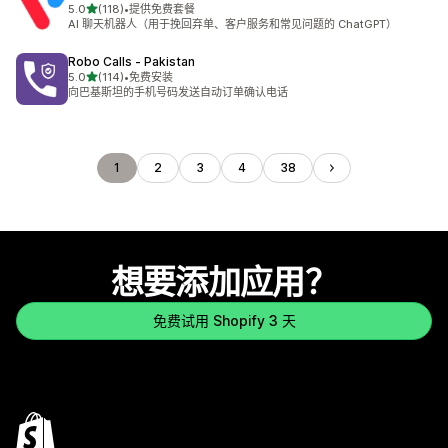
星（满分 5 星）
5.0
(118)
•
提供免费套餐
总共 118 条评论
AI 聊天机器人（用于挽回弃单、客户服务和常见问题的 ChatGPT）
Robo Calls ‑ Pakistan
星（满分 5 星）
5.0
(114)
•
免费安装
总共 114 条评论
向巴基斯坦的手机号码发送自动订单确认电话
1
2
3
4
38
想要添加应用？
免费试用 Shopify 3 天