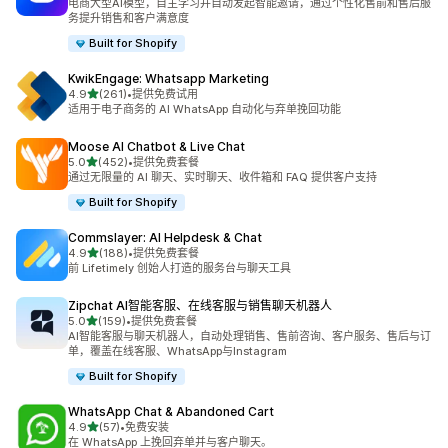
电商大型AI模型，自主学习并自动发起智能邀请，通过个性化售前和售后服
务提升销售和客户满意度
Built for Shopify
KwikEngage: Whatsapp Marketing
星（满分 5 星）
4.9
(261)
•
提供免费试用
总共 261 条评论
适用于电子商务的 AI WhatsApp 自动化与弃单挽回功能
Moose AI Chatbot & Live Chat
星（满分 5 星）
5.0
(452)
•
提供免费套餐
总共 452 条评论
通过无限量的 AI 聊天、实时聊天、收件箱和 FAQ 提供客户支持
Built for Shopify
Commslayer: AI Helpdesk & Chat
星（满分 5 星）
4.9
(188)
•
提供免费套餐
总共 188 条评论
前 Lifetimely 创始人打造的服务台与聊天工具
Zipchat AI智能客服、在线客服与销售聊天机器人
星（满分 5 星）
5.0
(159)
•
提供免费套餐
总共 159 条评论
AI智能客服与聊天机器人，自动处理销售、售前咨询、客户服务、售后与订
单，覆盖在线客服、WhatsApp与Instagram
Built for Shopify
WhatsApp Chat & Abandoned Cart
星（满分 5 星）
4.9
(57)
•
免费安装
总共 57 条评论
在 WhatsApp 上挽回弃单并与客户聊天。