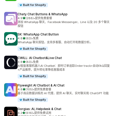
Built for Shopify
Chaty Chat Buttons & WhatsApp
星（满分 5 星）
4.9
(288)
•
提供免费套餐
总共 288 条评论
添加 WhatsApp 聊天、Facebook Messenger、Line 以及 20 多个聊天
按钮
SK: WhatsApp Chat Button
星（满分 5 星）
4.8
(63)
•
免费
总共 63 条评论
WhatsApp 聊天按钮，支持多客服、自动打开和数据分析。
Built for Shopify
CWILL: AI Chatbot&Live Chat
星（满分 5 星）
4.8
(83)
•
免费
总共 83 条评论
AI智能客服机器人AI Chatbot：即时订单追踪Order track+自动FAQ回复
+产品推荐，提升转化率降低客服成本
Built for Shopify
Flyweight AI Chatbot & AI Chat
星（满分 5 星）
4.8
(105)
•
提供免费套餐
总共 105 条评论
基于商店数据训练的 AI 代理，提供 AI 聊天、实时聊天和 ChatGPT 功能
Built for Shopify
Gorgias: AI, Helpdesk & Chat
星（满分 5 星）
4.2
(616)
•
提供免费试用
总共 616 条评论