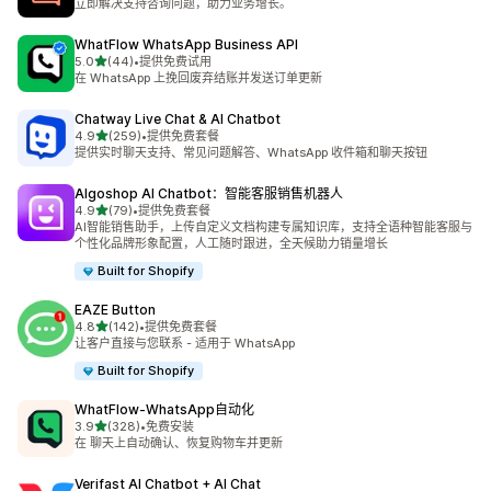
立即解决支持咨询问题，助力业务增长。
WhatFlow WhatsApp Business API
星（满分 5 星）
5.0
(44)
•
提供免费试用
总共 44 条评论
在 WhatsApp 上挽回废弃结账并发送订单更新
Chatway Live Chat & AI Chatbot
星（满分 5 星）
4.9
(259)
•
提供免费套餐
总共 259 条评论
提供实时聊天支持、常见问题解答、WhatsApp 收件箱和聊天按钮
Algoshop AI Chatbot：智能客服销售机器人
星（满分 5 星）
4.9
(79)
•
提供免费套餐
总共 79 条评论
AI智能销售助手，上传自定义文档构建专属知识库，支持全语种智能客服与
个性化品牌形象配置，人工随时跟进，全天候助力销量增长
Built for Shopify
EAZE Button
星（满分 5 星）
4.8
(142)
•
提供免费套餐
总共 142 条评论
让客户直接与您联系 - 适用于 WhatsApp
Built for Shopify
WhatFlow‑WhatsApp自动化
星（满分 5 星）
3.9
(328)
•
免费安装
总共 328 条评论
在 聊天上自动确认、恢复购物车并更新
Verifast AI Chatbot + AI Chat