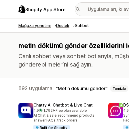
Shopify App Store
Mağaza yönetimi
Destek
Sohbet
metin dökümü gönder özelliklerini 
Canlı sohbet veya sohbet botlarıyla, müşt
gönderebilmelerini sağlayın.
892 uygulama:
Metin dökümü gönder
Temizle
Chatty AI Chatbot & Live Chat
DS
5 yıldız üzerinden
4,9
(1.792)
•
Free plan available
4,9
toplam 1792 değerlendirme
top
AI Chat & sale: recommend products,
Syn
answer FAQs, track orders
Fac
Built for Shopify