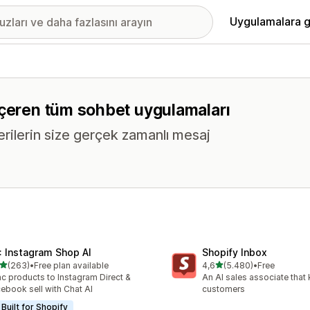
Uygulamalara g
içeren tüm sohbet uygulamaları
erilerin size gerçek zamanlı mesaj
: Instagram Shop AI
Shopify Inbox
5 yıldız üzerinden
5 yıldız üzerinden
(263)
•
Free plan available
4,6
(5.480)
•
Free
lam 263 değerlendirme
toplam 5480 değerlendirm
c products to Instagram Direct &
An AI sales associate that
ebook sell with Chat AI
customers
Built for Shopify