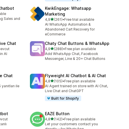
Chatbot
KwikEngage: Whatsapp
able
Marketing
ng Sales and
5 yıldız üzerinden
4,9
(261)
•
Free trial available
toplam 261 değerlendirme
AI WhatsApp Automation &
Abandoned Cart Recovery for
eCommerce
ive Chat
Chaty Chat Buttons & WhatsApp
5 yıldız üzerinden
mevcut
4,9
(288)
•
Free plan available
toplam 288 değerlendirme
in AI
Add WhatsApp Chat, Facebook
Messenger, Line & 20+ Chat Buttons
e Chat
Flyweight AI Chatbot & AI Chat
5 yıldız üzerinden
4,8
(105)
•
Free plan available
toplam 105 değerlendirme
yanıtları ile
AI Agent trained on store with AI Chat,
Live Chat and ChatGPT
Built for Shopify
tbot
EAZE Button
5 yıldız üzerinden
evcut
4,8
(142)
•
Free plan available
toplam 142 değerlendirme
canlı
Let your customers contact you
directly - for WhatsApp