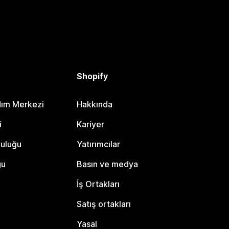
Shopify
dım Merkezi
Hakkında
i
Kariyer
luluğu
Yatırımcılar
gu
Basın ve medya
İş Ortakları
Satış ortakları
Yasal