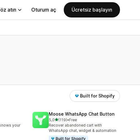
öz atın
Oturum aç
Ücretsiz başlayın
Built for Shopify
Moose WhatsApp Chat Button
5 yıldız üzerinden
5,0
(119)
•
Free
e
toplam 119 değerlendirme
 knows your
Recover abandoned cart with
WhatsApp chat, widget & automation
Built for Shopify