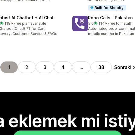
Built for Shopify
rifast AI Chatbot + AI Chat
Robo Calls ‑ Pakistan
5 yıldız üzerinden
5 yıldız üzerinden
(118)
•
Free plan available
5,0
(114)
•
Free to install
lam 118 değerlendirme
toplam 114 değerlendirme
Chatbot (ChatGPT for Cart
Automated order confirmati
overy, Customer Service & FAQs
mobile number in Pakistan
Sonraki
1
2
3
4
…
38
 eklemek mi isti