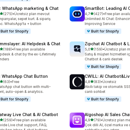
: WhatsApp marketing & Chat
SmartBot: Leading AI 
5 yıldız üzerinden
5 yıldız üzerinden
(275)
•
Ücretsiz plan mevcut
4,7
(427)
•
Free plan avail
lam 275 değerlendirme
toplam 427 değerlendirme
panyalar, sepet kurt. & sipariş
Unlimited AI Chat: Enhanci
c. WhatsApp’ta + button
Improving Service
Built for Shopify
Built for Shopify
mmslayer: AI Helpdesk & Chat
Zipchat AI Chatbot & L
5 yıldız üzerinden
5 yıldız üzerinden
(188)
•
Free plan available
5,0
(159)
•
Ücretsiz plan 
lam 188 değerlendirme
toplam 159 değerlendirme
pdesk & chat by the ex-Lifetimely
Satış & müşteri hizmetleri iç
nders
Chatbot & canlı destek
Built for Shopify
: WhatsApp Chat Button
CWILL: AI Chatbot&Liv
5 yıldız üzerinden
5 yıldız üzerinden
(63)
•
Free
4,8
(83)
•
Ücretsiz
lam 63 değerlendirme
toplam 83 değerlendirme
tsApp chat button with multi-
Akıllı takip ve otomatik SSS 
nt, auto-open & analytics.
canlı sohbet
Built for Shopify
Built for Shopify
atway Live Chat & AI Chatbot
Algoshop AI Sales Cha
5 yıldız üzerinden
5 yıldız üzerinden
(259)
•
Free plan available
4,9
(79)
•
Ücretsiz plan m
lam 259 değerlendirme
toplam 79 değerlendirme
vide Live chat support, FAQ,
Çok dilli AI, özel marka ve 
tsApp inbox & chat buttons
sohbetle satışı artırın.