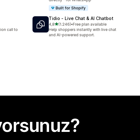
Built for Shopify
Tidio ‑ Live Chat & AI Chatbot
5 yıldız üzerinden
4,8
(1.246)
•
Free plan available
toplam 1246 değerlendirme
on call to
Help shoppers instantly with live chat
and AI-powered support.
yorsunuz?