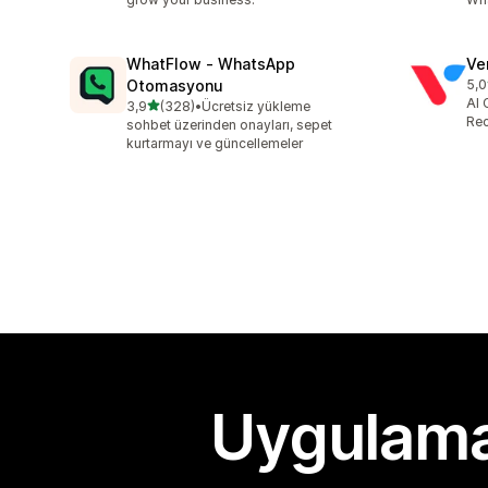
WhatFlow ‑ WhatsApp
Ve
Otomasyonu
5,0
top
AI 
5 yıldız üzerinden
3,9
(328)
•
Ücretsiz yükleme
toplam 328 değerlendirme
Rec
sohbet üzerinden onayları, sepet
kurtarmayı ve güncellemeler
Uygulama