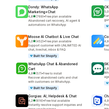
Dondy: WhatsApp
CK
Marketing+Chat
5,0
top
Kam
5 yıldız üzerinden
4,8
(769)
•
Free plan available
toplam 769 değerlendirme
gün
Abandoned cart recovery, AI agent &
automations on WhatsApp
Moose AI Chatbot & Live Chat
Co
5 yıldız üzerinden
5,0
(452)
•
Free plan available
4,9
toplam 452 değerlendirme
top
Support customer with UNLIMITED AI
Hel
chat, livechat, inbox & FAQ
fou
Built for Shopify
WhatsApp Chat & Abandoned
SK
Cart
4,8
top
Wha
5 yıldız üzerinden
4,9
(57)
•
Free to install
toplam 57 değerlendirme
age
Recover abandoned carts and chat
with customers on WhatsApp.
Built for Shopify
Gorgias: AI, Helpdesk & Chat
Ch
5 yıldız üzerinden
4,2
(616)
•
Free trial available
4,9
toplam 616 değerlendirme
top
Instantly resolve support inquiries and
Pro
grow your business.
Wha