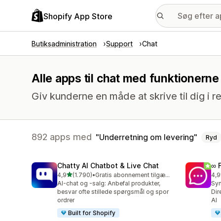
Shopify App Store
Butiksadministration
Support
Chat
Alle apps til chat med funktionern
Giv kunderne en måde at skrive til dig i re
892 apps med
Underretning om levering
Ryd
Chatty AI Chatbot & Live Chat
∞ 
ud af 5 stjerner
4,9
(1.790)
•
Gratis abonnement tilgængeligt
4,9
1790 anmeldelser i alt
263
AI-chat og -salg: Anbefal produkter,
Syn
besvar ofte stillede spørgsmål og spor
Dir
ordrer
AI
Built for Shopify