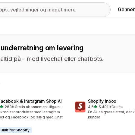
Gennem
e underretning om levering
altid på – med livechat eller chatbots.
Facebook & Instagram Shop AI
Shopify Inbox
ud af 5 stjerner
ud af 5 stjerner
(263)
•
Gratis abonnement tilgængeligt
4,6
(5.481)
•
Gratis
 anmeldelser i alt
5481 anmeldelser i alt
kroniser produkter med Instagram
En AI-salgsassistent, der 
ect og Facebook, og sælg med Chat
kunder
Built for Shopify