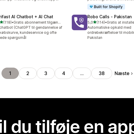
Built for Shopify
rifast AI Chatbot + AI Chat
Robo Calls ‑ Pakistan
ud af 5 stjerner
ud af 5 stjerner
(118)
•
Gratis abonnement tilgængeligt
5,0
(114)
•
Gratis at install
 anmeldelser i alt
114 anmeldelser i alt
chatbot (ChatGPT til gendannelse af
Automatiske opkald med
købskurve, kundeservice og ofte
ordrebekræftelser til mobil
llede spørgsmål
Pakistan
Næste
1
2
3
4
…
38
il du tilføje en ap