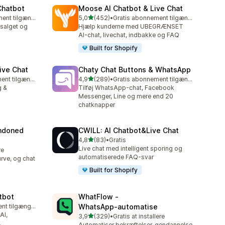
Chatbot
Moose AI Chatbot & Live Chat
ud af 5 stjerner
Gratis abonnement tilgængeligt
5,0
(452)
•
Gratis abonnement tilgængeligt
452 anmeldelser i alt
salget og
Hjælp kunderne med UBEGRÆNSET
AI-chat, livechat, indbakke og FAQ
Built for Shopify
ive Chat
Chaty Chat Buttons & WhatsApp
ud af 5 stjerner
Gratis abonnement tilgængeligt
4,9
(289)
•
Gratis abonnement tilgængeligt
289 anmeldelser i alt
g &
Tilføj WhatsApp-chat, Facebook
Messenger, Line og mere end 20
chatknapper
ndoned
CWILL: AI Chatbot&Live Chat
ud af 5 stjerner
4,8
(83)
•
Gratis
83 anmeldelser i alt
Live chat med intelligent sporing og
re
automatiserede FAQ-svar
rve, og chat
.
Built for Shopify
tbot
WhatFlow ‑
Gratis abonnement tilgængeligt
WhatsApp‑automatise
AI,
ud af 5 stjerner
3,9
(329)
•
Gratis at installere
329 anmeldelser i alt
.
Automatiser bekræftelser, gendannelse