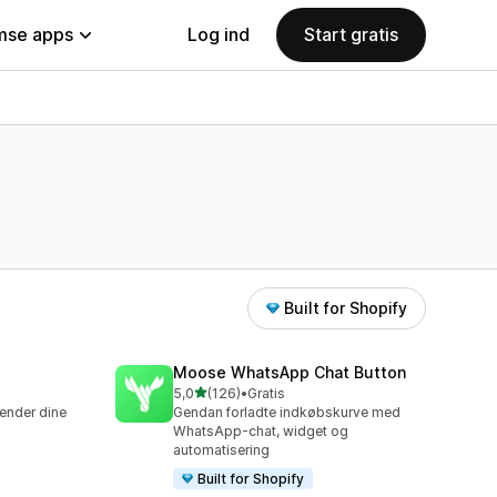
se apps
Log ind
Start gratis
Built for Shopify
Moose WhatsApp Chat Button
ud af 5 stjerner
5,0
(126)
•
Gratis
126 anmeldelser i alt
kender dine
Gendan forladte indkøbskurve med
WhatsApp-chat, widget og
automatisering
Built for Shopify