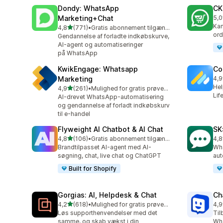
Dondy: WhatsApp
CK
Marketing+Chat
5,0
275
Kam
ud af 5 stjerner
4,8
(771)
•
Gratis abonnement tilgængeligt
771 anmeldelser i alt
ord
Gendannelse af forladte indkøbskurve,
AI-agent og automatiseringer
på WhatsApp
KwikEngage: Whatsapp
Co
Marketing
4,9
188
Hel
ud af 5 stjerner
4,9
(261)
•
Mulighed for gratis prøveperiode
261 anmeldelser i alt
Lif
AI-drevet WhatsApp-automatisering
og gendannelse af forladt indkøbskurv
til e-handel
Flyweight AI Chatbot & AI Chat
SK
ud af 5 stjerner
4,8
(106)
•
Gratis abonnement tilgængeligt
4,8
106 anmeldelser i alt
63 
Brandtilpasset AI-agent med AI-
Wha
søgning, chat, live chat og ChatGPT
aut
Built for Shopify
Gorgias: AI, Helpdesk & Chat
Ch
ud af 5 stjerner
4,2
(618)
•
Mulighed for gratis prøveperiode
4,9
618 anmeldelser i alt
259
Løs supporthenvendelser med det
Til
samme, og skab vækst i din
Wh