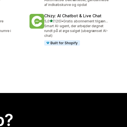
af indkøbskurve og opdat
Chizy: AI Chatbot & Live Chat
ud af 5 stjerner
ere
5,0
(120)
•
Gratis abonnement tilgængeligt
120 anmeldelser i alt
Smart AI-agent, der arbejder døgnet
numre i
rundt på at øge salget (ubegrænset AI-
chat)
Built for Shopify
p?