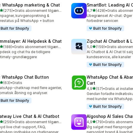
: WhatsApp marketing & Chat
SmartBot: Leading AI 
ud af 5 stjerner
ud af 5 stjerner
(275)
•
Gratis abonnement tilgængeligt
4,7
(428)
•
 anmeldelser i alt
428 anmeldelser i alt
pagner, kurvgenopretning &
Ubegrænset AI-chat: Øger 
restatus på WhatsApp + button
forbedrer servicen
Built for Shopify
Built for Shopify
mmslayer: AI Helpdesk & Chat
Zipchat AI Chatbot & L
ud af 5 stjerner
ud af 5 stjerner
(188)
•
Gratis abonnement tilgængeligt
5,0
(159)
•
 anmeldelser i alt
159 anmeldelser i alt
pdesk og chat fra de tidligere
AI Chatbot & AI Chat til sal
etimely-grundlæggere
kundeservice, alle kanaler
Built for Shopify
: WhatsApp Chat Button
WhatsApp Chat & Aba
ud af 5 stjerner
(63)
•
Gratis
Cart
anmeldelser i alt
tsApp-chatknap med flere agenter,
ud af 5 stjerner
4,9
(57)
•
Gratis at installe
57 anmeldelser i alt
omatisk åbning og analyser.
Gendan forladte indkøbsku
med kunder via WhatsApp
Built for Shopify
Built for Shopify
atway Live Chat & AI Chatbot
Algoshop AI Sales Cha
ud af 5 stjerner
ud af 5 stjerner
(259)
•
Gratis abonnement tilgængeligt
4,9
(79)
•
 anmeldelser i alt
79 anmeldelser i alt
byd live chat-support, FAQ,
Øg salget med flersproget 
atsApp-indbakke og chatknapper
personligt brand & livechat