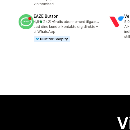
virksomhed.
EAZE Button
Ve
ud af 5 stjerner
4,8
(142)
•
Gratis abonnement tilgængeligt
5,0
142 anmeldelser i alt
118
Lad dine kunder kontakte dig direkte –
AI-
til WhatsApp
ind
sti
Built for Shopify
V