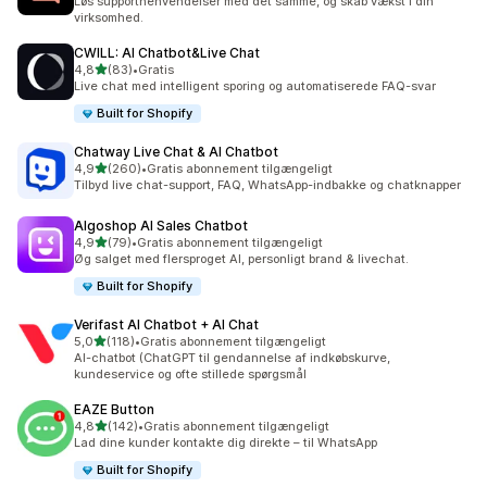
Løs supporthenvendelser med det samme, og skab vækst i din
virksomhed.
CWILL: AI Chatbot&Live Chat
ud af 5 stjerner
4,8
(83)
•
Gratis
83 anmeldelser i alt
Live chat med intelligent sporing og automatiserede FAQ-svar
Built for Shopify
Chatway Live Chat & AI Chatbot
ud af 5 stjerner
4,9
(260)
•
Gratis abonnement tilgængeligt
260 anmeldelser i alt
Tilbyd live chat-support, FAQ, WhatsApp-indbakke og chatknapper
Algoshop AI Sales Chatbot
ud af 5 stjerner
4,9
(79)
•
Gratis abonnement tilgængeligt
79 anmeldelser i alt
Øg salget med flersproget AI, personligt brand & livechat.
Built for Shopify
Verifast AI Chatbot + AI Chat
ud af 5 stjerner
5,0
(118)
•
Gratis abonnement tilgængeligt
118 anmeldelser i alt
AI-chatbot (ChatGPT til gendannelse af indkøbskurve,
kundeservice og ofte stillede spørgsmål
EAZE Button
ud af 5 stjerner
4,8
(142)
•
Gratis abonnement tilgængeligt
142 anmeldelser i alt
Lad dine kunder kontakte dig direkte – til WhatsApp
Built for Shopify