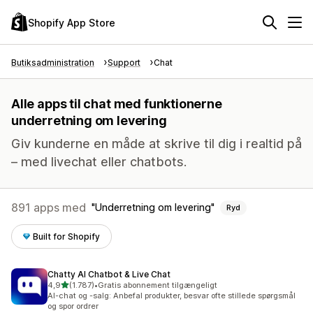
Shopify App Store
Butiksadministration
Support
Chat
Alle apps til chat med funktionerne
underretning om levering
Giv kunderne en måde at skrive til dig i realtid på
– med livechat eller chatbots.
891 apps med
Underretning om levering
Ryd
Built for Shopify
Chatty AI Chatbot & Live Chat
ud af 5 stjerner
4,9
(1.787)
•
Gratis abonnement tilgængeligt
1787 anmeldelser i alt
AI-chat og -salg: Anbefal produkter, besvar ofte stillede spørgsmål
og spor ordrer