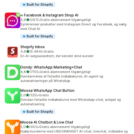
Built for Shopify
∞ Facebook & Instagram Shop AI
ud af 5 stjerner
4,9
(267)
•
Gratis abonnement tilgængeligt
267 anmeldelser i alt
Synkroniser produkter med Instagram Direct og Facebook, og sælg
med Chat AI
Built for Shopify
Shopify Inbox
ud af 5 stjerner
4,6
(5.484)
•
Gratis
5484 anmeldelser i alt
En AI-salgsassistent, der kender dine kunder
Dondy: WhatsApp Marketing+Chat
ud af 5 stjerner
4,8
(770)
•
Gratis abonnement tilgængeligt
770 anmeldelser i alt
Gendannelse af forladte indkøbskurve, AI-agent og
automatiseringer på WhatsApp
Moose WhatsApp Chat Button
ud af 5 stjerner
5,0
(125)
•
Gratis
125 anmeldelser i alt
Gendan forladte indkøbskurve med WhatsApp-chat, widget og
automatisering
Built for Shopify
Moose AI Chatbot & Live Chat
ud af 5 stjerner
5,0
(451)
•
Gratis abonnement tilgængeligt
451 anmeldelser i alt
Hjælp kunderne med UBEGRÆNSET AI-chat, livechat, indbakke og