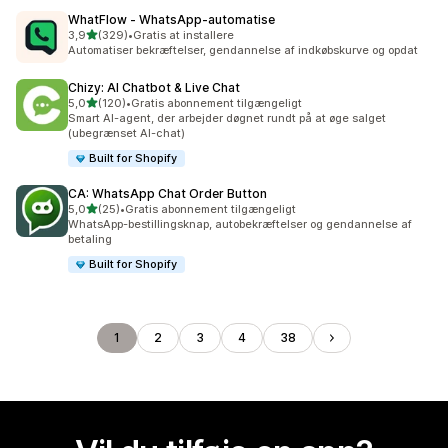
WhatFlow ‑ WhatsApp‑automatise
ud af 5 stjerner
3,9
(329)
•
Gratis at installere
329 anmeldelser i alt
Automatiser bekræftelser, gendannelse af indkøbskurve og opdat
Chizy: AI Chatbot & Live Chat
ud af 5 stjerner
5,0
(120)
•
Gratis abonnement tilgængeligt
120 anmeldelser i alt
Smart AI-agent, der arbejder døgnet rundt på at øge salget
(ubegrænset AI-chat)
Built for Shopify
CA: WhatsApp Chat Order Button
ud af 5 stjerner
5,0
(25)
•
Gratis abonnement tilgængeligt
25 anmeldelser i alt
WhatsApp-bestillingsknap, autobekræftelser og gendannelse af
betaling
Built for Shopify
1
2
3
4
38