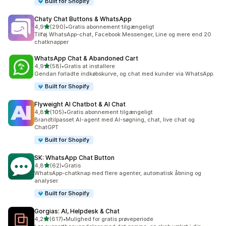
Built for Shopify
Chaty Chat Buttons & WhatsApp
ud af 5 stjerner
4,9
(290)
•
Gratis abonnement tilgængeligt
290 anmeldelser i alt
Tilføj WhatsApp-chat, Facebook Messenger, Line og mere end 20
chatknapper
WhatsApp Chat & Abandoned Cart
ud af 5 stjerner
4,9
(58)
•
Gratis at installere
58 anmeldelser i alt
Gendan forladte indkøbskurve, og chat med kunder via WhatsApp.
Built for Shopify
Flyweight AI Chatbot & AI Chat
ud af 5 stjerner
4,8
(105)
•
Gratis abonnement tilgængeligt
105 anmeldelser i alt
Brandtilpasset AI-agent med AI-søgning, chat, live chat og
ChatGPT
Built for Shopify
SK: WhatsApp Chat Button
ud af 5 stjerner
4,8
(62)
•
Gratis
62 anmeldelser i alt
WhatsApp-chatknap med flere agenter, automatisk åbning og
analyser.
Built for Shopify
Gorgias: AI, Helpdesk & Chat
ud af 5 stjerner
4,2
(617)
•
Mulighed for gratis prøveperiode
617 anmeldelser i alt