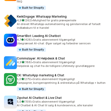
FAQ
Built for Shopify
KwikEngage: Whatsapp Marketing
ud af 5 stjerner
4,9
(262)
•
Mulighed for gratis prøveperiode
262 anmeldelser i alt
AI-drevet WhatsApp-automatisering og gendannelse af forladt
indkøbskurv til e-handel
SmartBot: Leading AI Chatbot
ud af 5 stjerner
4,7
(428)
•
Gratis abonnement tilgængeligt
428 anmeldelser i alt
Ubegrænset AI-chat: Øger salget og forbedrer servicen
Built for Shopify
Commslayer: AI Helpdesk & Chat
ud af 5 stjerner
4,9
(188)
•
Gratis abonnement tilgængeligt
188 anmeldelser i alt
Helpdesk og chat fra de tidligere Lifetimely-grundlæggere
CK: WhatsApp marketing & Chat
ud af 5 stjerner
5,0
(275)
•
Gratis abonnement tilgængeligt
275 anmeldelser i alt
Kampagner, kurvgenopretning & ordrestatus på WhatsApp + button
Built for Shopify
Zipchat AI Chatbot & Live Chat
ud af 5 stjerner
5,0
(159)
•
Gratis abonnement tilgængeligt
159 anmeldelser i alt
AI Chatbot & AI Chat til salg & kundeservice, alle kanaler