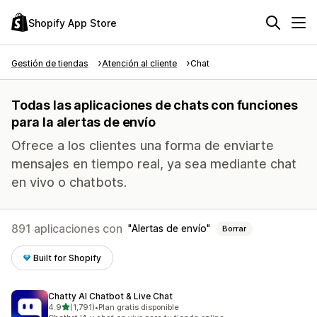
Shopify App Store
Gestión de tiendas
Atención al cliente
Chat
Todas las aplicaciones de chats con funciones
para la alertas de envío
Ofrece a los clientes una forma de enviarte
mensajes en tiempo real, ya sea mediante chat
en vivo o chatbots.
891 aplicaciones con
Alertas de envío
Borrar
Built for Shopify
Chatty AI Chatbot & Live Chat
de 5 estrellas
4.9
(1,791)
•
Plan gratis disponible
1791 reseñas en total