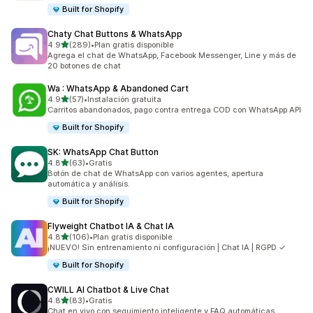
Built for Shopify
Chaty Chat Buttons & WhatsApp
de 5 estrellas
4.9
(289)
•
Plan gratis disponible
289 reseñas en total
Agrega el chat de WhatsApp, Facebook Messenger, Line y más de
20 botones de chat
Wa : WhatsApp & Abandoned Cart
de 5 estrellas
4.9
(57)
•
Instalación gratuita
57 reseñas en total
Carritos abandonados, pago contra entrega COD con WhatsApp API
Built for Shopify
SK: WhatsApp Chat Button
de 5 estrellas
4.8
(63)
•
Gratis
63 reseñas en total
Botón de chat de WhatsApp con varios agentes, apertura
automática y análisis.
Built for Shopify
Flyweight Chatbot IA & Chat IA
de 5 estrellas
4.8
(106)
•
Plan gratis disponible
106 reseñas en total
¡NUEVO! Sin entrenamiento ni configuración | Chat IA | RGPD ✓
Built for Shopify
CWILL AI Chatbot & Live Chat
de 5 estrellas
4.8
(83)
•
Gratis
83 reseñas en total
Chat en vivo con seguimiento inteligente y FAQ automáticas