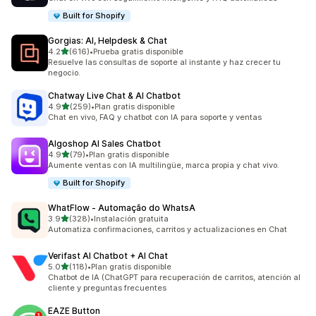
Built for Shopify
Gorgias: AI, Helpdesk & Chat
de 5 estrellas
4.2
(616)
•
Prueba gratis disponible
616 reseñas en total
Resuelve las consultas de soporte al instante y haz crecer tu
negocio.
Chatway Live Chat & AI Chatbot
de 5 estrellas
4.9
(259)
•
Plan gratis disponible
259 reseñas en total
Chat en vivo, FAQ y chatbot con IA para soporte y ventas
Algoshop AI Sales Chatbot
de 5 estrellas
4.9
(79)
•
Plan gratis disponible
79 reseñas en total
Aumente ventas con IA multilingüe, marca propia y chat vivo.
Built for Shopify
WhatFlow ‑ Automação do WhatsA
de 5 estrellas
3.9
(328)
•
Instalación gratuita
328 reseñas en total
Automatiza confirmaciones, carritos y actualizaciones en Chat
Verifast AI Chatbot + AI Chat
de 5 estrellas
5.0
(118)
•
Plan gratis disponible
118 reseñas en total
Chatbot de IA (ChatGPT para recuperación de carritos, atención al
cliente y preguntas frecuentes
EAZE Button