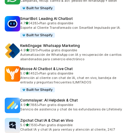
Campañas, recup. carrito & act. pedido en WhatsApp + boton
Built for Shopify
SmartBot: Leading AI Chatbot
de 5 estrellas
4.7
(428)
•
Plan gratis disponible
428 reseñas en total
Soporte al Cliente Transformado con Smartbot Impulsado por IA.
Built for Shopify
KwikEngage: Whatsapp Marketing
de 5 estrellas
4.9
(261)
•
Prueba gratis disponible
261 reseñas en total
Automatización de WhatsApp con IA y recuperación de carritos
abandonados para comercio electrónico
Moose AI Chatbot & Live Chat
de 5 estrellas
5.0
(452)
•
Plan gratis disponible
452 reseñas en total
Atención al cliente con chat de IA, chat en vivo, bandeja de
entrada y preguntas frecuentes ILIMITADOS
Built for Shopify
Commslayer: AI Helpdesk & Chat
de 5 estrellas
4.9
(188)
•
Plan gratis disponible
188 reseñas en total
Servicio de asistencia y chat de los exfundadores de Lifetimely
Zipchat Chat IA & Chat en Vivo
de 5 estrellas
5.0
(159)
•
Plan gratis disponible
159 reseñas en total
Chatbot IA y chat IA para ventas y atención al cliente, 24/7