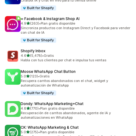
Chatbot IA y chat en vivo para tu tienda online
Built for Shopify
∞ Facebook & Instagram Shop AI
de 5 estrellas
4.9
(263)
•
Plan gratis disponible
263 reseñas en total
Sincroniza productos con Instagram Direct y Facebook para vender
con chat de IA
Built for Shopify
Shopify Inbox
de 5 estrellas
4.6
(5,478)
•
Gratis
5478 reseñas en total
Habla con tus clientes por chat e impulsa tus ventas
Moose WhatsApp Chat Button
de 5 estrellas
5.0
(123)
•
Gratis
123 reseñas en total
Recupera carritos abandonados con el chat, widget y
automatización de WhatsApp
Built for Shopify
Dondy: WhatsApp Marketing+Chat
de 5 estrellas
4.8
(770)
•
Plan gratis disponible
770 reseñas en total
Recuperación de carritos abandonados, agente de IA y
automatizaciones en WhatsApp
CK: WhatsApp Marketing & Chat
de 5 estrellas
5.0
(275)
•
Plan gratis disponible
275 reseñas en total