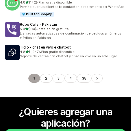
de 5 estrellas
4.8
(142)
•
Plan gratis disponible
142 reseñas en total
Permite que tus clientes te contacten directamente por WhatsApp
Built for Shopify
Robo Calls ‑ Pakistan
de 5 estrellas
5.0
(114)
•
Instalación gratuita
114 reseñas en total
Llamadas automatizadas de confirmación de pedidos a números
móviles en Pakistán
Tidio ‑ chat en vivo e chatbot
de 5 estrellas
4.8
(1,247)
•
Plan gratis disponible
1247 reseñas en total
Soporte de ventas con chatbot y chat en vivo en un solo lugar
1
2
3
4
38
¿Quieres agregar una
aplicación?