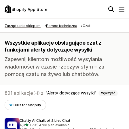
Shopify App Store
Zarządzanie sklepem
Pomoc techniczna
Czat
Wszystkie aplikacje obsługujące czat z
funkcjami alerty dotyczące wysyłki
Zapewnij klientom możliwość wysyłania
wiadomości w czasie rzeczywistym – za
pomocą czatu na żywo lub chatbotów.
891 aplikacje(-i) z
Alerty dotyczące wysyłki
Wyczyść
Built for Shopify
Chatty AI Chatbot & Live Chat
na 5 gwiazdek
4,9
(1 791)
•
Free plan available
Łączna liczba recenzji: 1791