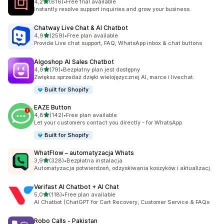
na 5 gwiazdek
4,2
(616)
•
Free trial available
Łączna liczba recenzji: 616
Instantly resolve support inquiries and grow your business.
Chatway Live Chat & AI Chatbot
na 5 gwiazdek
4,9
(259)
•
Free plan available
Łączna liczba recenzji: 259
Provide Live chat support, FAQ, WhatsApp inbox & chat buttons
Algoshop AI Sales Chatbot
na 5 gwiazdek
4,9
(79)
•
Bezpłatny plan jest dostępny
Łączna liczba recenzji: 79
Zwiększ sprzedaż dzięki wielojęzycznej AI, marce i livechat.
Built for Shopify
EAZE Button
na 5 gwiazdek
4,8
(142)
•
Free plan available
Łączna liczba recenzji: 142
Let your customers contact you directly - for WhatsApp
Built for Shopify
WhatFlow – automatyzacja Whats
na 5 gwiazdek
3,9
(328)
•
Bezpłatna instalacja
Łączna liczba recenzji: 328
Automatyzacja potwierdzeń, odzyskiwania koszyków i aktualizacj
Verifast AI Chatbot + AI Chat
na 5 gwiazdek
5,0
(118)
•
Free plan available
Łączna liczba recenzji: 118
AI Chatbot (ChatGPT for Cart Recovery, Customer Service & FAQs
Robo Calls ‑ Pakistan