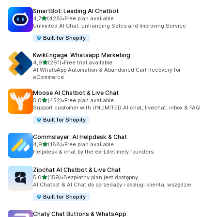
SmartBot: Leading AI Chatbot
na 5 gwiazdek
4,7
(428)
•
Free plan available
Łączna liczba recenzji: 428
Unlimited AI Chat: Enhancing Sales and Improving Service
Built for Shopify
KwikEngage: Whatsapp Marketing
na 5 gwiazdek
4,9
(261)
•
Free trial available
Łączna liczba recenzji: 261
AI WhatsApp Automation & Abandoned Cart Recovery for
eCommerce
Moose AI Chatbot & Live Chat
na 5 gwiazdek
5,0
(452)
•
Free plan available
Łączna liczba recenzji: 452
Support customer with UNLIMITED AI chat, livechat, inbox & FAQ
Built for Shopify
Commslayer: AI Helpdesk & Chat
na 5 gwiazdek
4,9
(188)
•
Free plan available
Łączna liczba recenzji: 188
Helpdesk & chat by the ex-Lifetimely founders
Zipchat AI Chatbot & Live Chat
na 5 gwiazdek
5,0
(159)
•
Bezpłatny plan jest dostępny
Łączna liczba recenzji: 159
AI Chatbot & AI Chat do sprzedaży i obsługi klienta, wszędzie
Built for Shopify
Chaty Chat Buttons & WhatsApp