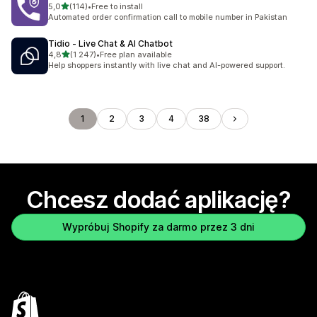
na 5 gwiazdek
5,0
(114)
•
Free to install
Łączna liczba recenzji: 114
Automated order confirmation call to mobile number in Pakistan
Tidio ‑ Live Chat & AI Chatbot
na 5 gwiazdek
4,8
(1 247)
•
Free plan available
Łączna liczba recenzji: 1247
Help shoppers instantly with live chat and AI-powered support.
1
2
3
4
38
Chcesz dodać aplikację?
Wypróbuj Shopify za darmo przez 3 dni