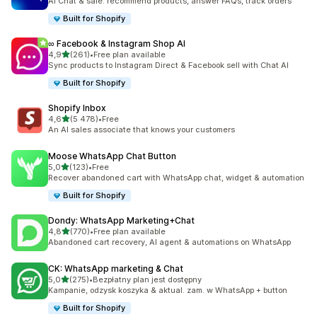
AI Chat & sale: recommend products, answer FAQs, track orders
Built for Shopify
∞ Facebook & Instagram Shop AI
na 5 gwiazdek
4,9
(261)
•
Free plan available
Łączna liczba recenzji: 261
Sync products to Instagram Direct & Facebook sell with Chat AI
Built for Shopify
Shopify Inbox
na 5 gwiazdek
4,6
(5 478)
•
Free
Łączna liczba recenzji: 5478
An AI sales associate that knows your customers
Moose WhatsApp Chat Button
na 5 gwiazdek
5,0
(123)
•
Free
Łączna liczba recenzji: 123
Recover abandoned cart with WhatsApp chat, widget & automation
Built for Shopify
Dondy: WhatsApp Marketing+Chat
na 5 gwiazdek
4,8
(770)
•
Free plan available
Łączna liczba recenzji: 770
Abandoned cart recovery, AI agent & automations on WhatsApp
CK: WhatsApp marketing & Chat
na 5 gwiazdek
5,0
(275)
•
Bezpłatny plan jest dostępny
Łączna liczba recenzji: 275
Kampanie, odzysk koszyka & aktual. zam. w WhatsApp + button
Built for Shopify