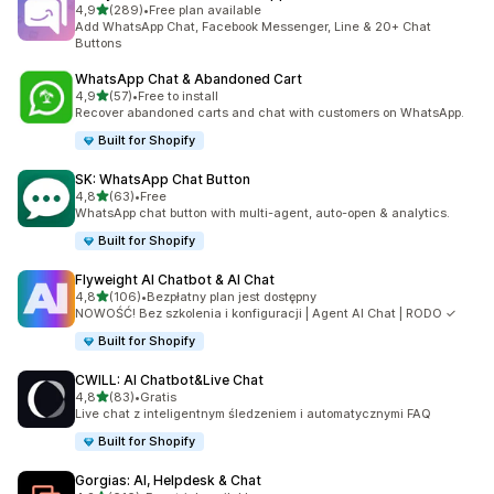
na 5 gwiazdek
4,9
(289)
•
Free plan available
Łączna liczba recenzji: 289
Add WhatsApp Chat, Facebook Messenger, Line & 20+ Chat
Buttons
WhatsApp Chat & Abandoned Cart
na 5 gwiazdek
4,9
(57)
•
Free to install
Łączna liczba recenzji: 57
Recover abandoned carts and chat with customers on WhatsApp.
Built for Shopify
SK: WhatsApp Chat Button
na 5 gwiazdek
4,8
(63)
•
Free
Łączna liczba recenzji: 63
WhatsApp chat button with multi-agent, auto-open & analytics.
Built for Shopify
Flyweight AI Chatbot & AI Chat
na 5 gwiazdek
4,8
(106)
•
Bezpłatny plan jest dostępny
Łączna liczba recenzji: 106
NOWOŚĆ! Bez szkolenia i konfiguracji | Agent AI Chat | RODO ✓
Built for Shopify
CWILL: AI Chatbot&Live Chat
na 5 gwiazdek
4,8
(83)
•
Gratis
Łączna liczba recenzji: 83
Live chat z inteligentnym śledzeniem i automatycznymi FAQ
Built for Shopify
Gorgias: AI, Helpdesk & Chat