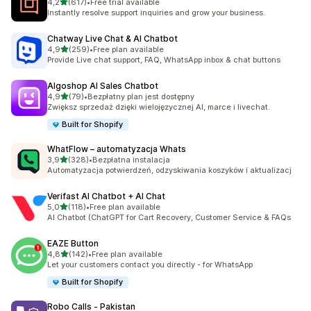
na 5 gwiazdek
4,2
(617)
•
Free trial available
Łączna liczba recenzji: 617
Instantly resolve support inquiries and grow your business.
Chatway Live Chat & AI Chatbot
na 5 gwiazdek
4,9
(259)
•
Free plan available
Łączna liczba recenzji: 259
Provide Live chat support, FAQ, WhatsApp inbox & chat buttons
Algoshop AI Sales Chatbot
na 5 gwiazdek
4,9
(79)
•
Bezpłatny plan jest dostępny
Łączna liczba recenzji: 79
Zwiększ sprzedaż dzięki wielojęzycznej AI, marce i livechat.
Built for Shopify
WhatFlow – automatyzacja Whats
na 5 gwiazdek
3,9
(328)
•
Bezpłatna instalacja
Łączna liczba recenzji: 328
Automatyzacja potwierdzeń, odzyskiwania koszyków i aktualizacj
Verifast AI Chatbot + AI Chat
na 5 gwiazdek
5,0
(118)
•
Free plan available
Łączna liczba recenzji: 118
AI Chatbot (ChatGPT for Cart Recovery, Customer Service & FAQs
EAZE Button
na 5 gwiazdek
4,8
(142)
•
Free plan available
Łączna liczba recenzji: 142
Let your customers contact you directly - for WhatsApp
Built for Shopify
Robo Calls ‑ Pakistan