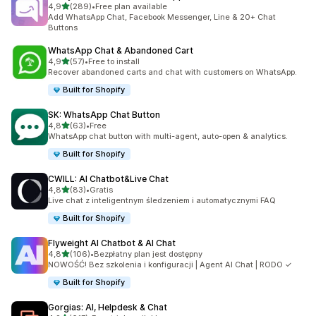
na 5 gwiazdek
4,9
(289)
•
Free plan available
Łączna liczba recenzji: 289
Add WhatsApp Chat, Facebook Messenger, Line & 20+ Chat
Buttons
WhatsApp Chat & Abandoned Cart
na 5 gwiazdek
4,9
(57)
•
Free to install
Łączna liczba recenzji: 57
Recover abandoned carts and chat with customers on WhatsApp.
Built for Shopify
SK: WhatsApp Chat Button
na 5 gwiazdek
4,8
(63)
•
Free
Łączna liczba recenzji: 63
WhatsApp chat button with multi-agent, auto-open & analytics.
Built for Shopify
CWILL: AI Chatbot&Live Chat
na 5 gwiazdek
4,8
(83)
•
Gratis
Łączna liczba recenzji: 83
Live chat z inteligentnym śledzeniem i automatycznymi FAQ
Built for Shopify
Flyweight AI Chatbot & AI Chat
na 5 gwiazdek
4,8
(106)
•
Bezpłatny plan jest dostępny
Łączna liczba recenzji: 106
NOWOŚĆ! Bez szkolenia i konfiguracji | Agent AI Chat | RODO ✓
Built for Shopify
Gorgias: AI, Helpdesk & Chat