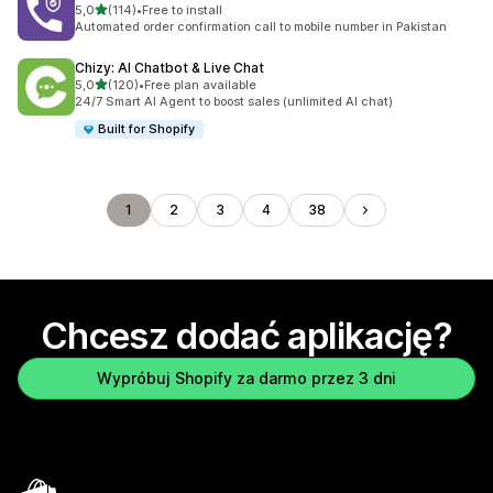
na 5 gwiazdek
5,0
(114)
•
Free to install
Łączna liczba recenzji: 114
Automated order confirmation call to mobile number in Pakistan
Chizy: AI Chatbot & Live Chat
na 5 gwiazdek
5,0
(120)
•
Free plan available
Łączna liczba recenzji: 120
24/7 Smart AI Agent to boost sales (unlimited AI chat)
Built for Shopify
1
2
3
4
38
Chcesz dodać aplikację?
Wypróbuj Shopify za darmo przez 3 dni