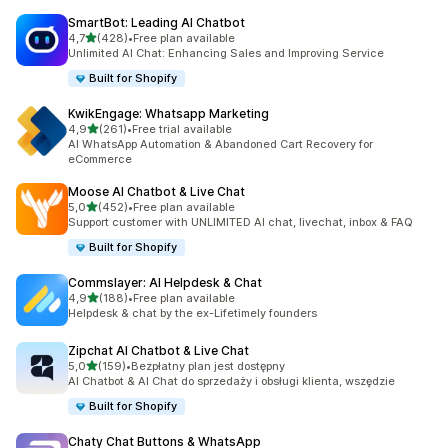
SmartBot: Leading AI Chatbot
na 5 gwiazdek
4,7
(428)
•
Free plan available
Łączna liczba recenzji: 428
Unlimited AI Chat: Enhancing Sales and Improving Service
Built for Shopify
KwikEngage: Whatsapp Marketing
na 5 gwiazdek
4,9
(261)
•
Free trial available
Łączna liczba recenzji: 261
AI WhatsApp Automation & Abandoned Cart Recovery for
eCommerce
Moose AI Chatbot & Live Chat
na 5 gwiazdek
5,0
(452)
•
Free plan available
Łączna liczba recenzji: 452
Support customer with UNLIMITED AI chat, livechat, inbox & FAQ
Built for Shopify
Commslayer: AI Helpdesk & Chat
na 5 gwiazdek
4,9
(188)
•
Free plan available
Łączna liczba recenzji: 188
Helpdesk & chat by the ex-Lifetimely founders
Zipchat AI Chatbot & Live Chat
na 5 gwiazdek
5,0
(159)
•
Bezpłatny plan jest dostępny
Łączna liczba recenzji: 159
AI Chatbot & AI Chat do sprzedaży i obsługi klienta, wszędzie
Built for Shopify
Chaty Chat Buttons & WhatsApp