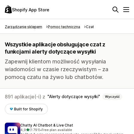
Shopify App Store
Zarządzanie sklepem
Pomoc techniczna
Czat
Wszystkie aplikacje obsługujące czat z
funkcjami alerty dotyczące wysyłki
Zapewnij klientom możliwość wysyłania
wiadomości w czasie rzeczywistym – za
pomocą czatu na żywo lub chatbotów.
891 aplikacje(-i) z
Alerty dotyczące wysyłki
Wyczyść
Built for Shopify
Chatty AI Chatbot & Live Chat
na 5 gwiazdek
4,9
(1 791)
•
Free plan available
Łączna liczba recenzji: 1791