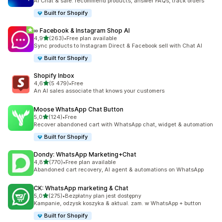
AI Chat & sale: recommend products, answer FAQs, track orders
Built for Shopify
∞ Facebook & Instagram Shop AI
na 5 gwiazdek
4,9
(263)
•
Free plan available
Łączna liczba recenzji: 263
Sync products to Instagram Direct & Facebook sell with Chat AI
Built for Shopify
Shopify Inbox
na 5 gwiazdek
4,6
(5 479)
•
Free
Łączna liczba recenzji: 5479
An AI sales associate that knows your customers
Moose WhatsApp Chat Button
na 5 gwiazdek
5,0
(124)
•
Free
Łączna liczba recenzji: 124
Recover abandoned cart with WhatsApp chat, widget & automation
Built for Shopify
Dondy: WhatsApp Marketing+Chat
na 5 gwiazdek
4,8
(770)
•
Free plan available
Łączna liczba recenzji: 770
Abandoned cart recovery, AI agent & automations on WhatsApp
CK: WhatsApp marketing & Chat
na 5 gwiazdek
5,0
(275)
•
Bezpłatny plan jest dostępny
Łączna liczba recenzji: 275
Kampanie, odzysk koszyka & aktual. zam. w WhatsApp + button
Built for Shopify