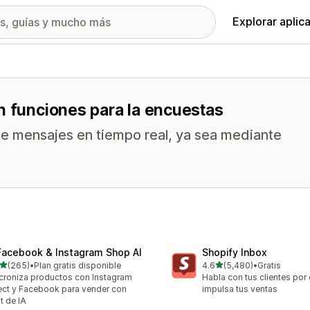
Explorar aplic
n funciones para la encuestas
rte mensajes en tiempo real, ya sea mediante
Facebook & Instagram Shop AI
Shopify Inbox
de 5 estrellas
de 5 estrellas
(265)
•
Plan gratis disponible
4.6
(5,480)
•
Gratis
 reseñas en total
5480 reseñas en total
croniza productos con Instagram
Habla con tus clientes por 
ect y Facebook para vender con
impulsa tus ventas
t de IA