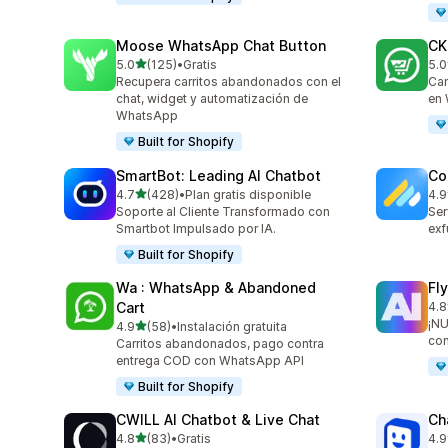
Moose WhatsApp Chat Button
CK
de 5 estrellas
5.0
(125)
•
Gratis
5.0
125 reseñas en total
275
Recupera carritos abandonados con el
Cam
chat, widget y automatización de
en
WhatsApp
Built for Shopify
SmartBot: Leading AI Chatbot
Co
de 5 estrellas
4.7
(428)
•
Plan gratis disponible
4.9
428 reseñas en total
188
Soporte al Cliente Transformado con
Ser
Smartbot Impulsado por IA.
exf
Built for Shopify
Wa : WhatsApp & Abandoned
Fl
Cart
4.8
105
¡NU
de 5 estrellas
4.9
(58)
•
Instalación gratuita
58 reseñas en total
con
Carritos abandonados, pago contra
entrega COD con WhatsApp API
Built for Shopify
CWILL AI Chatbot & Live Chat
Ch
de 5 estrellas
4.8
(83)
•
Gratis
4.9
83 reseñas en total
260