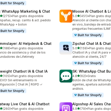
Built for Shopify
: WhatsApp Marketing & Chat
Moose AI Chatbot & Li
de 5 estrellas
de 5 estrellas
(275)
•
Plan gratis disponible
5.0
(451)
•
Plan gratis dis
 reseñas en total
451 reseñas en total
pañas, recup. carrito & act. pedido
Atención al cliente con cha
 WhatsApp + boton
en vivo, bandeja de entrad
preguntas frecuentes ILI
Built for Shopify
Built for Shopify
mmslayer: AI Helpdesk & Chat
Zipchat Chat IA & Chat
de 5 estrellas
de 5 estrellas
(188)
•
Plan gratis disponible
5.0
(159)
•
Plan gratis dis
 reseñas en total
159 reseñas en total
vicio de asistencia y chat de los
Chatbot IA y chat IA para v
undadores de Lifetimely
atención al cliente, 24/7
Built for Shopify
yweight Chatbot IA & Chat IA
SK: WhatsApp Chat Bu
de 5 estrellas
de 5 estrellas
(105)
•
Plan gratis disponible
4.8
(62)
•
Gratis
 reseñas en total
62 reseñas en total
EVO! Sin entrenamiento ni
Botón de chat de WhatsAp
figuración | Chat IA | RGPD ✓
agentes, apertura automáti
análisis.
Built for Shopify
Built for Shopify
atway Live Chat & AI Chatbot
Algoshop AI Sales Cha
de 5 estrellas
de 5 estrellas
(260)
•
Plan gratis disponible
4.9
(79)
•
Plan gratis disp
 reseñas en total
79 reseñas en total