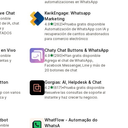
automatizaciones en WhatsApp
ve Chat
KwikEngage: Whatsapp
ponible
Marketing
t de IA, chat
de 5 estrellas
4.9
(262)
•
Prueba gratis disponible
262 reseñas en total
a y
Automatización de WhatsApp con IA y
MITADOS
recuperación de carritos abandonados
para comercio electrónico
 en Vivo
Chaty Chat Buttons & WhatsApp
de 5 estrellas
ponible
4.9
(290)
•
Plan gratis disponible
290 reseñas en total
entas y
Agrega el chat de WhatsApp,
Facebook Messenger, Line y más de
20 botones de chat
tton
Gorgias: AI, Helpdesk & Chat
de 5 estrellas
4.2
(617)
•
Prueba gratis disponible
617 reseñas en total
p con varios
Resuelve las consultas de soporte al
ca y
instante y haz crecer tu negocio.
tbot
WhatFlow ‑ Automação do
onible
WhatsA