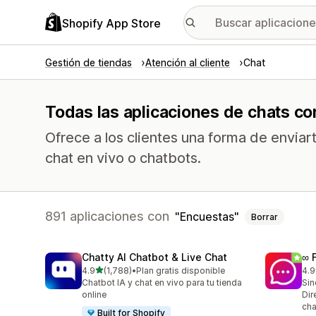
Shopify App Store
Gestión de tiendas
Atención al cliente
Chat
Todas las aplicaciones de chats co
Ofrece a los clientes una forma de envia
chat en vivo o chatbots.
891 aplicaciones con
Encuestas
Borrar
Chatty AI Chatbot & Live Chat
∞ 
de 5 estrellas
4.9
(1,788)
•
Plan gratis disponible
4.9
1788 reseñas en total
265
Chatbot IA y chat en vivo para tu tienda
Sin
online
Dir
cha
Built for Shopify