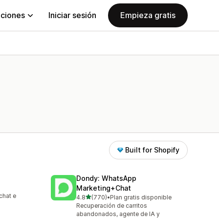
aciones
Iniciar sesión
Empieza gratis
Built for Shopify
Dondy: WhatsApp
Marketing+Chat
chat e
de 5 estrellas
4.8
(770)
•
Plan gratis disponible
770 reseñas en total
Recuperación de carritos
abandonados, agente de IA y