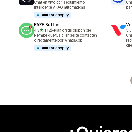
Chat en vivo con seguimiento
Cha
inteligente y FAQ automáticas
par
Built for Shopify
EAZE Button
Ve
de 5 estrellas
4.8
(142)
•
Plan gratis disponible
5.0
142 reseñas en total
118
Permite que tus clientes te contacten
Cha
directamente por WhatsApp
rec
cli
Built for Shopify