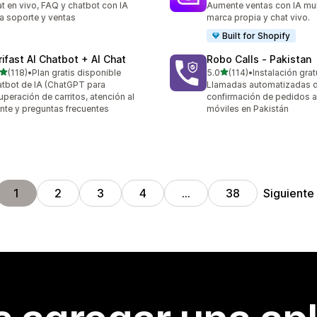
t en vivo, FAQ y chatbot con IA
Aumente ventas con IA mult
a soporte y ventas
marca propia y chat vivo.
Built for Shopify
rifast AI Chatbot + AI Chat
Robo Calls ‑ Pakistan
de 5 estrellas
de 5 estrellas
(118)
•
Plan gratis disponible
5.0
(114)
•
Instalación grat
 reseñas en total
114 reseñas en total
tbot de IA (ChatGPT para
Llamadas automatizadas 
uperación de carritos, atención al
confirmación de pedidos 
ente y preguntas frecuentes
móviles en Pakistán
Siguiente
1
2
3
4
…
38