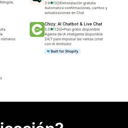
ilingüe,
de 5 estrellas
3.9
(329)
•
Instalación gratuita
329 reseñas en total
Automatiza confirmaciones, carritos y
actualizaciones en Chat
Chizy: AI Chatbot & Live Chat
de 5 estrellas
uita
5.0
(120)
•
Plan gratis disponible
120 reseñas en total
de
Agente de IA inteligente disponible
a números
24/7 para impulsar las ventas (chat
con IA ilimitado)
Built for Shopify