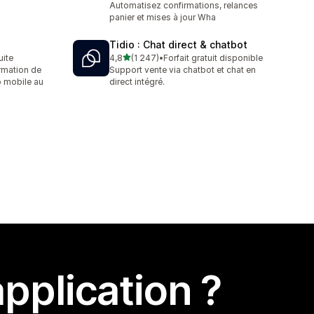
Automatisez confirmations, relances
panier et mises à jour Wha
Tidio : Chat direct & chatbot
étoile(s) sur 5
uite
4,8
(1 247)
•
Forfait gratuit disponible
1247 avis au total
rmation de
Support vente via chatbot et chat en
 mobile au
direct intégré.
pplication ?