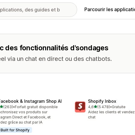
Parcourir les applicat
ec des fonctionnalités d'sondages
éel via un chat en direct ou des chatbots.
Facebook & Instagram Shop AI
Shopify Inbox
étoile(s) sur 5
étoile(s) sur 5
(263)
•
Forfait gratuit disponible
4,6
(5 478)
•
Gratuite
 avis au total
5478 avis au total
chronisez vos produits sur
Aidez les clients et vendez
tagram Direct et Facebook, et
chat
dez grâce au chat par IA
Built for Shopify