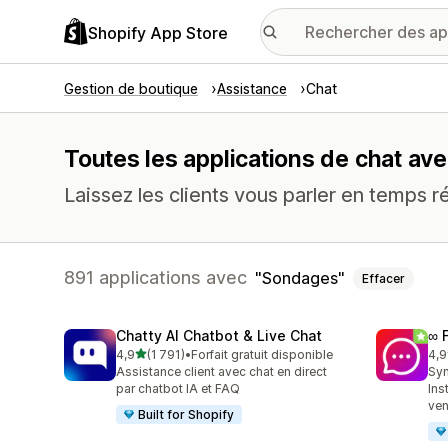
Shopify App Store
Gestion de boutique
Assistance
Chat
Toutes les applications de chat av
Laissez les clients vous parler en temps r
891 applications avec
Sondages
Effacer
Chatty AI Chatbot & Live Chat
∞ 
étoile(s) sur 5
4,9
(1 791)
•
Forfait gratuit disponible
4,9
1791 avis au total
263
Assistance client avec chat en direct
Syn
par chatbot IA et FAQ
Ins
ven
Built for Shopify