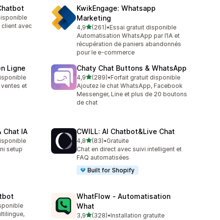
Chatbot
KwikEngage: Whatsapp
 disponible
Marketing
client avec
étoile(s) sur 5
4,9
(261)
•
Essai gratuit disponible
261 avis au total
Automatisation WhatsApp par l’IA et
récupération de paniers abandonnés
pour le e-commerce
en Ligne
Chaty Chat Buttons & WhatsApp
étoile(s) sur 5
disponible
4,9
(289)
•
Forfait gratuit disponible
289 avis au total
 ventes et
Ajoutez le chat WhatsApp, Facebook
Messenger, Line et plus de 20 boutons
de chat
 Chat IA
CWILL: AI Chatbot&Live Chat
étoile(s) sur 5
disponible
4,8
(83)
•
Gratuite
83 avis au total
ni setup
Chat en direct avec suivi intelligent et
FAQ automatisées
Built for Shopify
tbot
WhatFlow ‑ Automatisation
isponible
What
tilingue,
étoile(s) sur 5
3,9
(328)
•
Installation gratuite
328 avis au total