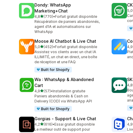
Dondy: WhatsApp
CK
Marketing+Chat
5,0
275
Cam
étoile(s) sur 5
4,8
(770)
•
Forfait gratuit disponible
770 avis au total
co
Récupération de paniers abandonnés,
agent d’IA et automatisations sur
WhatsApp
Moose AI Chatbot & Live Chat
Co
étoile(s) sur 5
5,0
(452)
•
Forfait gratuit disponible
4,9
452 avis au total
188
Assistez vos clients avec un chat IA
Pla
ILLIMITÉ, un chat en direct, une boîte
anc
de réception et une FAQ
Built for Shopify
Wa : WhatsApp & Abandoned
SK
Cart
4,8
63 
Bou
étoile(s) sur 5
4,9
(57)
•
Installation gratuite
57 avis au total
age
Paniers abandonnés & Cash on
ana
Delivery (COD) via WhatsApp API
Built for Shopify
Gorgias ‑ Support & Live Chat
Ch
étoile(s) sur 5
4,2
(616)
•
Essai gratuit disponible
4,9
616 avis au total
259
Le meilleur outil de support pour
Liv