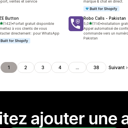
port, ventes et service
marque & chat en direct.
Built for Shopify
ZE Button
Robo Calls ‑ Pakistan
étoile(s) sur 5
étoile(s) sur 5
(142)
•
Forfait gratuit disponible
5,0
(114)
•
Installation grat
 avis au total
114 avis au total
mettez à vos clients de vous
Appel automatisé de confi
tacter directement : pour WhatsApp
commande vers un numéro
Pakistan
Built for Shopify
Suivant
1
2
3
4
…
38
tez ajouter une a