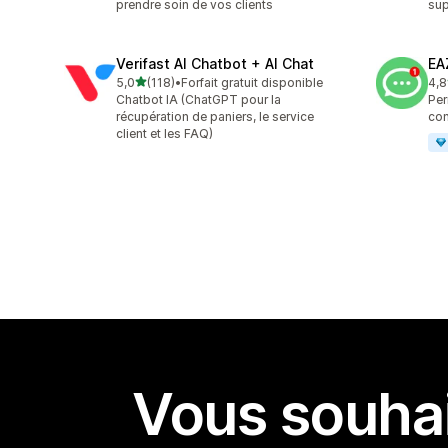
prendre soin de vos clients
sup
Verifast AI Chatbot + AI Chat
EA
étoile(s) sur 5
5,0
(118)
•
Forfait gratuit disponible
4,8
118 avis au total
142
Chatbot IA (ChatGPT pour la
Per
récupération de paniers, le service
con
client et les FAQ)
Vous souhai