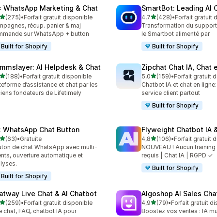
: WhatsApp Marketing & Chat
SmartBot: Leading AI 
étoile(s) sur 5
étoile(s) sur 5
(275)
•
Forfait gratuit disponible
4,7
(428)
•
Forfait gratuit
 avis au total
428 avis au total
pagnes, récup. panier & maj
Transformation du support 
mmande sur WhatsApp + button
le Smartbot alimenté par
Built for Shopify
Built for Shopify
mmslayer: AI Helpdesk & Chat
Zipchat Chat IA, Chat 
étoile(s) sur 5
étoile(s) sur 5
(188)
•
Forfait gratuit disponible
5,0
(159)
•
Forfait gratuit 
 avis au total
159 avis au total
teforme d’assistance et chat par les
Chatbot IA et chat en ligne:
iens fondateurs de Lifetimely
service client partout
Built for Shopify
: WhatsApp Chat Button
Flyweight Chatbot IA &
étoile(s) sur 5
étoile(s) sur 5
(63)
•
Gratuite
4,8
(106)
•
Forfait gratuit 
avis au total
106 avis au total
ton de chat WhatsApp avec multi-
NOUVEAU ! Aucun training 
nts, ouverture automatique et
requis | Chat IA | RGPD ✓
lyses.
Built for Shopify
Built for Shopify
atway Live Chat & AI Chatbot
Algoshop AI Sales Cha
étoile(s) sur 5
étoile(s) sur 5
(259)
•
Forfait gratuit disponible
4,9
(79)
•
Forfait gratuit d
 avis au total
79 avis au total
e chat, FAQ, chatbot IA pour
Boostez vos ventes : IA mul