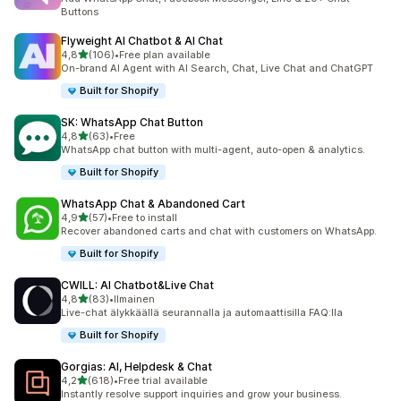
Buttons
Flyweight AI Chatbot & AI Chat
/ 5 tähteä
4,8
(106)
•
Free plan available
106 arvostelua yhteensä
On-brand AI Agent with AI Search, Chat, Live Chat and ChatGPT
Built for Shopify
SK: WhatsApp Chat Button
/ 5 tähteä
4,8
(63)
•
Free
63 arvostelua yhteensä
WhatsApp chat button with multi-agent, auto-open & analytics.
Built for Shopify
WhatsApp Chat & Abandoned Cart
/ 5 tähteä
4,9
(57)
•
Free to install
57 arvostelua yhteensä
Recover abandoned carts and chat with customers on WhatsApp.
Built for Shopify
CWILL: AI Chatbot&Live Chat
/ 5 tähteä
4,8
(83)
•
Ilmainen
83 arvostelua yhteensä
Live-chat älykkäällä seurannalla ja automaattisilla FAQ:lla
Built for Shopify
Gorgias: AI, Helpdesk & Chat
/ 5 tähteä
4,2
(618)
•
Free trial available
618 arvostelua yhteensä
Instantly resolve support inquiries and grow your business.