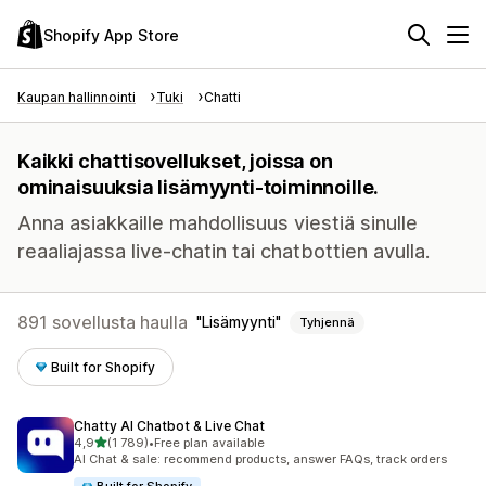
Shopify App Store
Kaupan hallinnointi
Tuki
Chatti
Kaikki chattisovellukset, joissa on
ominaisuuksia lisämyynti-toiminnoille.
Anna asiakkaille mahdollisuus viestiä sinulle
reaaliajassa live-chatin tai chatbottien avulla.
891 sovellusta haulla
Lisämyynti
Tyhjennä
Built for Shopify
Chatty AI Chatbot & Live Chat
/ 5 tähteä
4,9
(1 789)
•
Free plan available
1789 arvostelua yhteensä
AI Chat & sale: recommend products, answer FAQs, track orders