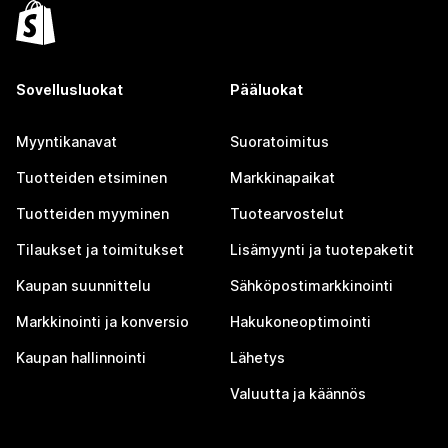
Sovellusluokat
Pääluokat
Myyntikanavat
Suoratoimitus
Tuotteiden etsiminen
Markkinapaikat
Tuotteiden myyminen
Tuotearvostelut
Tilaukset ja toimitukset
Lisämyynti ja tuotepaketit
Kaupan suunnittelu
Sähköpostimarkkinointi
Markkinointi ja konversio
Hakukoneoptimointi
Kaupan hallinnointi
Lähetys
Valuutta ja käännös