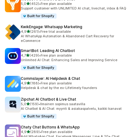
/ 5 tähteä
5,0
(452)
•
Free plan available
452 arvostelua yhteensä
Support customer with UNLIMITED AI chat, livechat, inbox & FAQ
Built for Shopify
KwikEngage: Whatsapp Marketing
/ 5 tähteä
4,9
(261)
•
Free trial available
261 arvostelua yhteensä
AI WhatsApp Automation & Abandoned Cart Recovery for
eCommerce
SmartBot: Leading AI Chatbot
/ 5 tähteä
4,7
(429)
•
Free plan available
429 arvostelua yhteensä
Unlimited AI Chat: Enhancing Sales and Improving Service
Built for Shopify
Commslayer: AI Helpdesk & Chat
/ 5 tähteä
4,9
(188)
•
Free plan available
188 arvostelua yhteensä
Helpdesk & chat by the ex-Lifetimely founders
Zipchat AI Chatbot & Live Chat
/ 5 tähteä
5,0
(159)
•
Ilmainen sopimus saatavilla
159 arvostelua yhteensä
AI Chatbot & AI Chat: myynti & asiakaspalvelu, kaikki kanavat
Built for Shopify
Chaty Chat Buttons & WhatsApp
/ 5 tähteä
4,9
(289)
•
Free plan available
289 arvostelua yhteensä
Add WhatsApp Chat, Facebook Messenger, Line & 20+ Chat