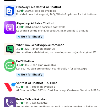
Chatway Live Chat & AI Chatbot
/ 5 tähteä
4,9
(259)
•
Free plan available
259 arvostelua yhteensä
Provide Live chat support, FAQ, WhatsApp inbox & chat buttons
Algoshop AI Sales Chatbot
/ 5 tähteä
4,9
(79)
•
Ilmainen sopimus saatavilla
79 arvostelua yhteensä
Kasvata myyntiä monikielisellä AI:lla, brändillä & chatilla.
Built for Shopify
WhatFlow‑WhatsApp‑automaatio
/ 5 tähteä
3,9
(329)
•
Ilmainen asennus
329 arvostelua yhteensä
Automatisoi vahvistukset, ostoskorin palautus ja päivitykset W
EAZE Button
/ 5 tähteä
4,8
(142)
•
Free plan available
142 arvostelua yhteensä
Let your customers contact you directly - for WhatsApp
Built for Shopify
Verifast AI Chatbot + AI Chat
/ 5 tähteä
5,0
(118)
•
Free plan available
118 arvostelua yhteensä
AI Chatbot (ChatGPT for Cart Recovery, Customer Service & FAQs
Robo Calls ‑ Pakistan
/ 5 tähteä
5,0
(114)
•
Free to install
114 arvostelua yhteensä
Automated order confirmation call to mobile number in Pakistan