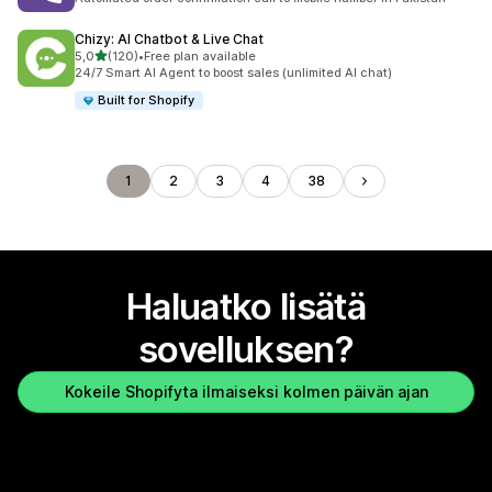
Chizy: AI Chatbot & Live Chat
/ 5 tähteä
5,0
(120)
•
Free plan available
120 arvostelua yhteensä
24/7 Smart AI Agent to boost sales (unlimited AI chat)
Built for Shopify
1
2
3
4
38
Haluatko lisätä
sovelluksen?
Kokeile Shopifyta ilmaiseksi kolmen päivän ajan