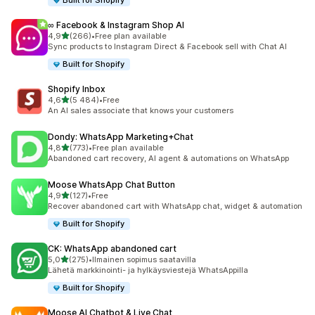
Built for Shopify
∞ Facebook & Instagram Shop AI
/ 5 tähteä
4,9
(266)
•
Free plan available
266 arvostelua yhteensä
Sync products to Instagram Direct & Facebook sell with Chat AI
Built for Shopify
Shopify Inbox
/ 5 tähteä
4,6
(5 484)
•
Free
5484 arvostelua yhteensä
An AI sales associate that knows your customers
Dondy: WhatsApp Marketing+Chat
/ 5 tähteä
4,8
(773)
•
Free plan available
773 arvostelua yhteensä
Abandoned cart recovery, AI agent & automations on WhatsApp
Moose WhatsApp Chat Button
/ 5 tähteä
4,9
(127)
•
Free
127 arvostelua yhteensä
Recover abandoned cart with WhatsApp chat, widget & automation
Built for Shopify
CK: WhatsApp abandoned cart
/ 5 tähteä
5,0
(275)
•
Ilmainen sopimus saatavilla
275 arvostelua yhteensä
Lähetä markkinointi- ja hylkäysviestejä WhatsAppilla
Built for Shopify
Moose AI Chatbot & Live Chat