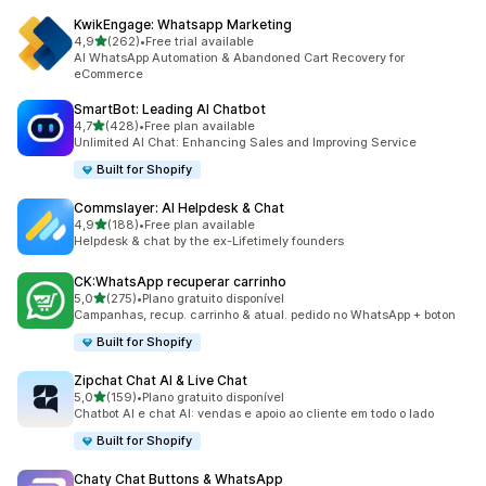
KwikEngage: Whatsapp Marketing
de 5 estrelas
4,9
(262)
•
Free trial available
262 total de avaliações
AI WhatsApp Automation & Abandoned Cart Recovery for
eCommerce
SmartBot: Leading AI Chatbot
de 5 estrelas
4,7
(428)
•
Free plan available
428 total de avaliações
Unlimited AI Chat: Enhancing Sales and Improving Service
Built for Shopify
Commslayer: AI Helpdesk & Chat
de 5 estrelas
4,9
(188)
•
Free plan available
188 total de avaliações
Helpdesk & chat by the ex-Lifetimely founders
CK:WhatsApp recuperar carrinho
de 5 estrelas
5,0
(275)
•
Plano gratuito disponível
275 total de avaliações
Campanhas, recup. carrinho & atual. pedido no WhatsApp + boton
Built for Shopify
Zipchat Chat AI & Live Chat
de 5 estrelas
5,0
(159)
•
Plano gratuito disponível
159 total de avaliações
Chatbot AI e chat AI: vendas e apoio ao cliente em todo o lado
Built for Shopify
Chaty Chat Buttons & WhatsApp