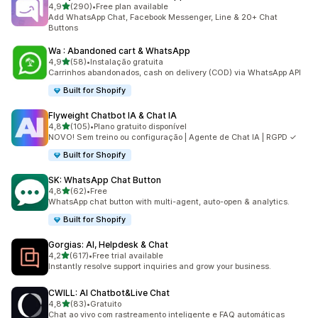
de 5 estrelas
4,9
(290)
•
Free plan available
290 total de avaliações
Add WhatsApp Chat, Facebook Messenger, Line & 20+ Chat
Buttons
Wa : Abandoned cart & WhatsApp
de 5 estrelas
4,9
(58)
•
Instalação gratuita
58 total de avaliações
Carrinhos abandonados, cash on delivery (COD) via WhatsApp API
Built for Shopify
Flyweight Chatbot IA & Chat IA
de 5 estrelas
4,8
(105)
•
Plano gratuito disponível
105 total de avaliações
NOVO! Sem treino ou configuração | Agente de Chat IA | RGPD ✓
Built for Shopify
SK: WhatsApp Chat Button
de 5 estrelas
4,8
(62)
•
Free
62 total de avaliações
WhatsApp chat button with multi-agent, auto-open & analytics.
Built for Shopify
Gorgias: AI, Helpdesk & Chat
de 5 estrelas
4,2
(617)
•
Free trial available
617 total de avaliações
Instantly resolve support inquiries and grow your business.
CWILL: AI Chatbot&Live Chat
de 5 estrelas
4,8
(83)
•
Gratuito
83 total de avaliações
Chat ao vivo com rastreamento inteligente e FAQ automáticas