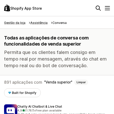
Shopify App Store
Gestão da loja
Assistência
Conversa
Todas as aplicações de conversa com
funcionalidades de venda superior
Permita que os clientes falem consigo em
tempo real por mensagem, através do chat em
tempo real ou do bot de conversação.
891 aplicações com
Venda superior
Limpar
Built for Shopify
Chatty AI Chatbot & Live Chat
de 5 estrelas
4,9
(1.787)
•
Free plan available
1787 total de avaliações