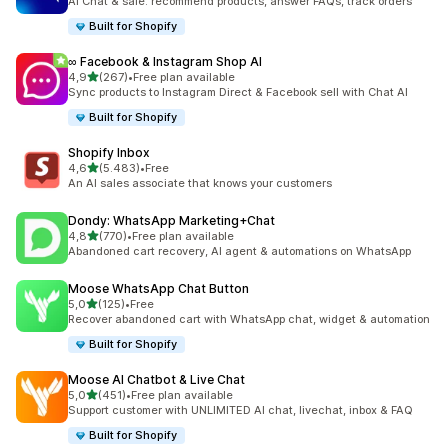
AI Chat & sale: recommend products, answer FAQs, track orders
Built for Shopify
∞ Facebook & Instagram Shop AI
de 5 estrelas
4,9
(267)
•
Free plan available
267 total de avaliações
Sync products to Instagram Direct & Facebook sell with Chat AI
Built for Shopify
Shopify Inbox
de 5 estrelas
4,6
(5.483)
•
Free
5483 total de avaliações
An AI sales associate that knows your customers
Dondy: WhatsApp Marketing+Chat
de 5 estrelas
4,8
(770)
•
Free plan available
770 total de avaliações
Abandoned cart recovery, AI agent & automations on WhatsApp
Moose WhatsApp Chat Button
de 5 estrelas
5,0
(125)
•
Free
125 total de avaliações
Recover abandoned cart with WhatsApp chat, widget & automation
Built for Shopify
Moose AI Chatbot & Live Chat
de 5 estrelas
5,0
(451)
•
Free plan available
451 total de avaliações
Support customer with UNLIMITED AI chat, livechat, inbox & FAQ
Built for Shopify