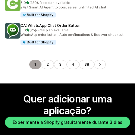
de 5 estrelas
5,0
(120)
•
Free plan available
120 total de avaliações
24/7 Smart AI Agent to boost sales (unlimited AI chat)
Built for Shopify
CA: WhatsApp Chat Order Button
de 5 estrelas
5,0
(25)
•
Free plan available
25 total de avaliações
WhatsApp order button, Auto confirmations & Recover checkout
Built for Shopify
1
2
3
4
38
Quer adicionar uma
aplicação?
Experimente a Shopify gratuitamente durante 3 dias