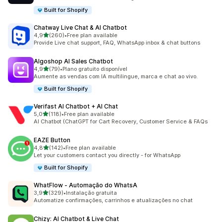
Built for Shopify
Chatway Live Chat & AI Chatbot
de 5 estrelas
4,9
(260)
•
Free plan available
260 total de avaliações
Provide Live chat support, FAQ, WhatsApp inbox & chat buttons
Algoshop AI Sales Chatbot
de 5 estrelas
4,9
(79)
•
Plano gratuito disponível
79 total de avaliações
Aumente as vendas com IA multilingue, marca e chat ao vivo.
Built for Shopify
Verifast AI Chatbot + AI Chat
de 5 estrelas
5,0
(118)
•
Free plan available
118 total de avaliações
AI Chatbot (ChatGPT for Cart Recovery, Customer Service & FAQs
EAZE Button
de 5 estrelas
4,8
(142)
•
Free plan available
142 total de avaliações
Let your customers contact you directly - for WhatsApp
Built for Shopify
WhatFlow ‑ Automação do WhatsA
de 5 estrelas
3,9
(329)
•
Instalação gratuita
329 total de avaliações
Automatize confirmações, carrinhos e atualizações no chat
Chizy: AI Chatbot & Live Chat