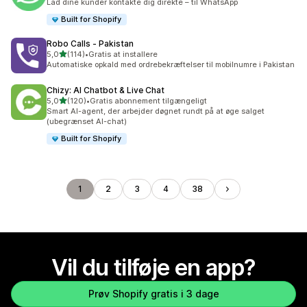
Lad dine kunder kontakte dig direkte – til WhatsApp
Built for Shopify
Robo Calls ‑ Pakistan
ud af 5 stjerner
5,0
(114)
•
Gratis at installere
114 anmeldelser i alt
Automatiske opkald med ordrebekræftelser til mobilnumre i Pakistan
Chizy: AI Chatbot & Live Chat
ud af 5 stjerner
5,0
(120)
•
Gratis abonnement tilgængeligt
120 anmeldelser i alt
Smart AI-agent, der arbejder døgnet rundt på at øge salget
(ubegrænset AI-chat)
Built for Shopify
1
2
3
4
38
Vil du tilføje en app?
Prøv Shopify gratis i 3 dage