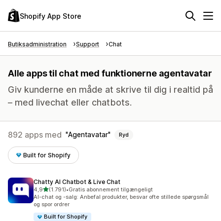
Shopify App Store
Butiksadministration
Support
Chat
Alle apps til chat med funktionerne agentavatar
Giv kunderne en måde at skrive til dig i realtid på
– med livechat eller chatbots.
892 apps med
Agentavatar
Ryd
Built for Shopify
Chatty AI Chatbot & Live Chat
ud af 5 stjerner
4,9
(1.791)
•
Gratis abonnement tilgængeligt
1791 anmeldelser i alt
AI-chat og -salg: Anbefal produkter, besvar ofte stillede spørgsmål
og spor ordrer
Built for Shopify