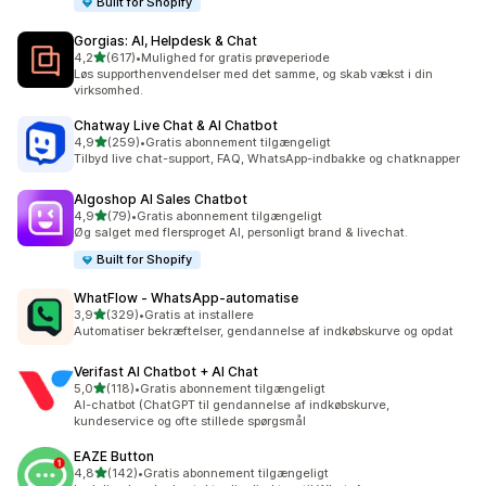
Built for Shopify
Gorgias: AI, Helpdesk & Chat
ud af 5 stjerner
4,2
(617)
•
Mulighed for gratis prøveperiode
617 anmeldelser i alt
Løs supporthenvendelser med det samme, og skab vækst i din
virksomhed.
Chatway Live Chat & AI Chatbot
ud af 5 stjerner
4,9
(259)
•
Gratis abonnement tilgængeligt
259 anmeldelser i alt
Tilbyd live chat-support, FAQ, WhatsApp-indbakke og chatknapper
Algoshop AI Sales Chatbot
ud af 5 stjerner
4,9
(79)
•
Gratis abonnement tilgængeligt
79 anmeldelser i alt
Øg salget med flersproget AI, personligt brand & livechat.
Built for Shopify
WhatFlow ‑ WhatsApp‑automatise
ud af 5 stjerner
3,9
(329)
•
Gratis at installere
329 anmeldelser i alt
Automatiser bekræftelser, gendannelse af indkøbskurve og opdat
Verifast AI Chatbot + AI Chat
ud af 5 stjerner
5,0
(118)
•
Gratis abonnement tilgængeligt
118 anmeldelser i alt
AI-chatbot (ChatGPT til gendannelse af indkøbskurve,
kundeservice og ofte stillede spørgsmål
EAZE Button
ud af 5 stjerner
4,8
(142)
•
Gratis abonnement tilgængeligt
142 anmeldelser i alt