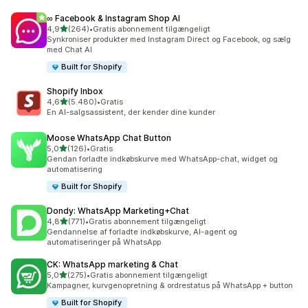
∞ Facebook & Instagram Shop AI
ud af 5 stjerner
4,9
(264)
•
Gratis abonnement tilgængeligt
264 anmeldelser i alt
Synkroniser produkter med Instagram Direct og Facebook, og sælg
med Chat AI
Built for Shopify
Shopify Inbox
ud af 5 stjerner
4,6
(5.480)
•
Gratis
5480 anmeldelser i alt
En AI-salgsassistent, der kender dine kunder
Moose WhatsApp Chat Button
ud af 5 stjerner
5,0
(126)
•
Gratis
126 anmeldelser i alt
Gendan forladte indkøbskurve med WhatsApp-chat, widget og
automatisering
Built for Shopify
Dondy: WhatsApp Marketing+Chat
ud af 5 stjerner
4,8
(771)
•
Gratis abonnement tilgængeligt
771 anmeldelser i alt
Gendannelse af forladte indkøbskurve, AI-agent og
automatiseringer på WhatsApp
CK: WhatsApp marketing & Chat
ud af 5 stjerner
5,0
(275)
•
Gratis abonnement tilgængeligt
275 anmeldelser i alt
Kampagner, kurvgenopretning & ordrestatus på WhatsApp + button
Built for Shopify