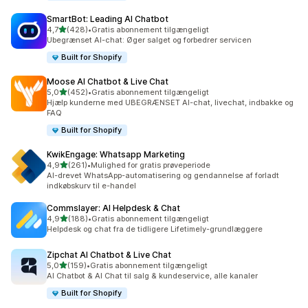
SmartBot: Leading AI Chatbot
ud af 5 stjerner
4,7
(428)
•
Gratis abonnement tilgængeligt
428 anmeldelser i alt
Ubegrænset AI-chat: Øger salget og forbedrer servicen
Built for Shopify
Moose AI Chatbot & Live Chat
ud af 5 stjerner
5,0
(452)
•
Gratis abonnement tilgængeligt
452 anmeldelser i alt
Hjælp kunderne med UBEGRÆNSET AI-chat, livechat, indbakke og
FAQ
Built for Shopify
KwikEngage: Whatsapp Marketing
ud af 5 stjerner
4,9
(261)
•
Mulighed for gratis prøveperiode
261 anmeldelser i alt
AI-drevet WhatsApp-automatisering og gendannelse af forladt
indkøbskurv til e-handel
Commslayer: AI Helpdesk & Chat
ud af 5 stjerner
4,9
(188)
•
Gratis abonnement tilgængeligt
188 anmeldelser i alt
Helpdesk og chat fra de tidligere Lifetimely-grundlæggere
Zipchat AI Chatbot & Live Chat
ud af 5 stjerner
5,0
(159)
•
Gratis abonnement tilgængeligt
159 anmeldelser i alt
AI Chatbot & AI Chat til salg & kundeservice, alle kanaler
Built for Shopify