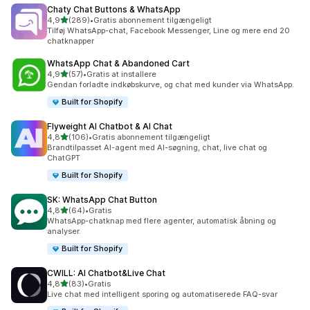
Chaty Chat Buttons & WhatsApp
ud af 5 stjerner
4,9
(289)
•
Gratis abonnement tilgængeligt
289 anmeldelser i alt
Tilføj WhatsApp-chat, Facebook Messenger, Line og mere end 20
chatknapper
WhatsApp Chat & Abandoned Cart
ud af 5 stjerner
4,9
(57)
•
Gratis at installere
57 anmeldelser i alt
Gendan forladte indkøbskurve, og chat med kunder via WhatsApp.
Built for Shopify
Flyweight AI Chatbot & AI Chat
ud af 5 stjerner
4,8
(106)
•
Gratis abonnement tilgængeligt
106 anmeldelser i alt
Brandtilpasset AI-agent med AI-søgning, chat, live chat og
ChatGPT
Built for Shopify
SK: WhatsApp Chat Button
ud af 5 stjerner
4,8
(64)
•
Gratis
64 anmeldelser i alt
WhatsApp-chatknap med flere agenter, automatisk åbning og
analyser.
Built for Shopify
CWILL: AI Chatbot&Live Chat
ud af 5 stjerner
4,8
(83)
•
Gratis
83 anmeldelser i alt
Live chat med intelligent sporing og automatiserede FAQ-svar