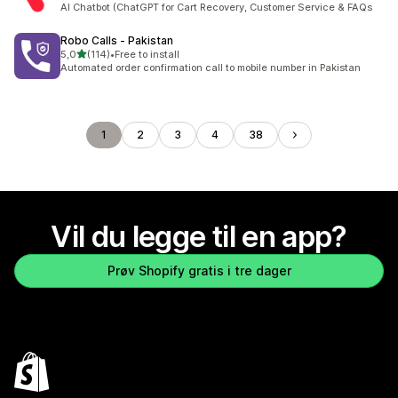
AI Chatbot (ChatGPT for Cart Recovery, Customer Service & FAQs
Robo Calls ‑ Pakistan
av 5 stjerner
5,0
(114)
•
Free to install
Totalt 114 omtaler
Automated order confirmation call to mobile number in Pakistan
1
2
3
4
38
Vil du legge til en app?
Prøv Shopify gratis i tre dager