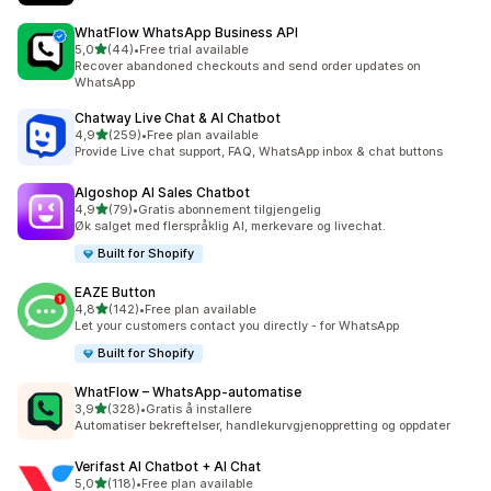
WhatFlow WhatsApp Business API
av 5 stjerner
5,0
(44)
•
Free trial available
Totalt 44 omtaler
Recover abandoned checkouts and send order updates on
WhatsApp
Chatway Live Chat & AI Chatbot
av 5 stjerner
4,9
(259)
•
Free plan available
Totalt 259 omtaler
Provide Live chat support, FAQ, WhatsApp inbox & chat buttons
Algoshop AI Sales Chatbot
av 5 stjerner
4,9
(79)
•
Gratis abonnement tilgjengelig
Totalt 79 omtaler
Øk salget med flerspråklig AI, merkevare og livechat.
Built for Shopify
EAZE Button
av 5 stjerner
4,8
(142)
•
Free plan available
Totalt 142 omtaler
Let your customers contact you directly - for WhatsApp
Built for Shopify
WhatFlow – WhatsApp‑automatise
av 5 stjerner
3,9
(328)
•
Gratis å installere
Totalt 328 omtaler
Automatiser bekreftelser, handlekurvgjenoppretting og oppdater
Verifast AI Chatbot + AI Chat
av 5 stjerner
5,0
(118)
•
Free plan available
Totalt 118 omtaler