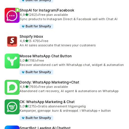
Built for Shopify
ShopAI for Instagram/Facebook
av 5 stjerner
4,9
(262)
•
Free plan available
Totalt 262 omtaler
Sync products to Instagram Direct & Facebook sell with Chat AI
Built for Shopify
Shopify Inbox
av 5 stjerner
4,6
(5 479)
•
Free
Totalt 5479 omtaler
An AI sales associate that knows your customers
Moose WhatsApp Chat Button
av 5 stjerner
5,0
(118)
•
Free
Totalt 118 omtaler
Recover abandoned cart with WhatsApp chat, widget & automation
Built for Shopify
Dondy: WhatsApp Marketing+Chat
av 5 stjerner
4,8
(769)
•
Free plan available
Totalt 769 omtaler
Abandoned cart recovery, AI agent & automations on WhatsApp
CK: WhatsApp Marketing & Chat
av 5 stjerner
5,0
(275)
•
Gratis abonnement tilgjengelig
Totalt 275 omtaler
Kampanjer, gjenoppr. kurv & ordreoppd. i WhatsApp + button
Built for Shopify
SmartBot: Leading AI Chatbot