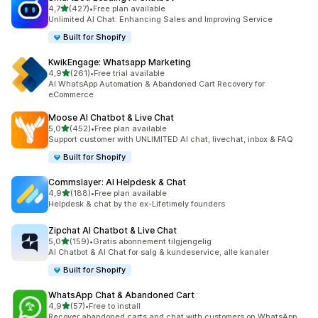
av 5 stjerner
4,7
(427)
•
Free plan available
Totalt 427 omtaler
Unlimited AI Chat: Enhancing Sales and Improving Service
Built for Shopify
KwikEngage: Whatsapp Marketing
av 5 stjerner
4,9
(261)
•
Free trial available
Totalt 261 omtaler
AI WhatsApp Automation & Abandoned Cart Recovery for
eCommerce
Moose AI Chatbot & Live Chat
av 5 stjerner
5,0
(452)
•
Free plan available
Totalt 452 omtaler
Support customer with UNLIMITED AI chat, livechat, inbox & FAQ
Built for Shopify
Commslayer: AI Helpdesk & Chat
av 5 stjerner
4,9
(188)
•
Free plan available
Totalt 188 omtaler
Helpdesk & chat by the ex-Lifetimely founders
Zipchat AI Chatbot & Live Chat
av 5 stjerner
5,0
(159)
•
Gratis abonnement tilgjengelig
Totalt 159 omtaler
AI Chatbot & AI Chat for salg & kundeservice, alle kanaler
Built for Shopify
WhatsApp Chat & Abandoned Cart
av 5 stjerner
4,9
(57)
•
Free to install
Totalt 57 omtaler
Recover abandoned carts and chat with customers on WhatsApp.