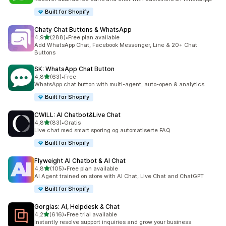
Built for Shopify
Chaty Chat Buttons & WhatsApp
av 5 stjerner
4,9
(288)
•
Free plan available
Totalt 288 omtaler
Add WhatsApp Chat, Facebook Messenger, Line & 20+ Chat
Buttons
SK: WhatsApp Chat Button
av 5 stjerner
4,8
(63)
•
Free
Totalt 63 omtaler
WhatsApp chat button with multi-agent, auto-open & analytics.
Built for Shopify
CWILL: AI Chatbot&Live Chat
av 5 stjerner
4,8
(83)
•
Gratis
Totalt 83 omtaler
Live chat med smart sporing og automatiserte FAQ
Built for Shopify
Flyweight AI Chatbot & AI Chat
av 5 stjerner
4,8
(105)
•
Free plan available
Totalt 105 omtaler
AI Agent trained on store with AI Chat, Live Chat and ChatGPT
Built for Shopify
Gorgias: AI, Helpdesk & Chat
av 5 stjerner
4,2
(616)
•
Free trial available
Totalt 616 omtaler
Instantly resolve support inquiries and grow your business.