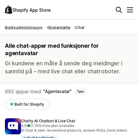
Shopify App Store
Butikkadministrasjon
Brukerstøtte
Chat
Alle chat-apper med funksjoner for
agentavatar
Gi kundene en måte å sende deg meldinger i
sanntid på – med live chat eller chatroboter.
892 apper med
Agentavatar
Tøm
Built for Shopify
Chatty AI Chatbot & Live Chat
av 5 stjerner
4,9
(1 791)
•
Free plan available
Totalt 1791 omtaler
AI Chat & sale: recommend products, answer FAQs, track orders