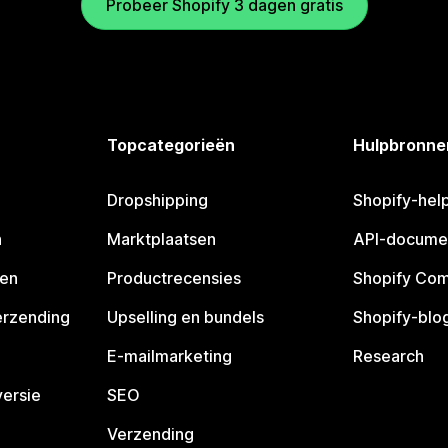
Probeer Shopify 3 dagen gratis
Topcategorieën
Hulpbronne
Dropshipping
Shopify-hel
n
Marktplaatsen
API-docume
pen
Productrecensies
Shopify Co
erzending
Upselling en bundels
Shopify-blo
E-mailmarketing
Research
ersie
SEO
Verzending