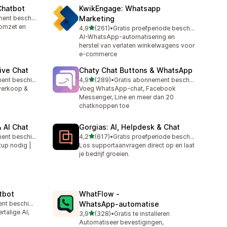
Chatbot
KwikEngage: Whatsapp
Gratis abonnement beschikbaar
Marketing
 omzet en
van 5 sterren
4,9
(261)
•
Gratis proefperiode beschikbaar
261 recensies in totaal
AI-WhatsApp-automatisering en
herstel van verlaten winkelwagens voor
e-commerce
ive Chat
Chaty Chat Buttons & WhatsApp
van 5 sterren
Gratis abonnement beschikbaar
4,9
(289)
•
Gratis abonnement beschikbaar
289 recensies in totaal
 verkoop &
Voeg WhatsApp-chat, Facebook
Messenger, Line en meer dan 20
chatknoppen toe
 AI Chat
Gorgias: AI, Helpdesk & Chat
van 5 sterren
Gratis abonnement beschikbaar
4,2
(617)
•
Gratis proefperiode beschikbaar
617 recensies in totaal
tup nodig |
Los supportaanvragen direct op en laat
je bedrijf groeien.
tbot
WhatFlow ‑
Gratis abonnement beschikbaar
WhatsApp‑automatise
talige AI,
van 5 sterren
3,9
(328)
•
Gratis te installeren
328 recensies in totaal
Automatiseer bevestigingen,