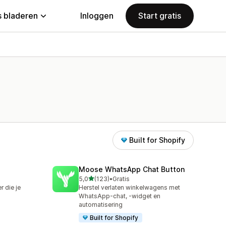
 bladeren
Inloggen
Start gratis
Built for Shopify
Moose WhatsApp Chat Button
van 5 sterren
5,0
(123)
•
Gratis
123 recensies in totaal
 die je
Herstel verlaten winkelwagens met
WhatsApp-chat, -widget en
automatisering
Built for Shopify