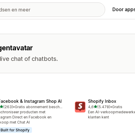
Door apps
gentavatar
live chat of chatbots.
Facebook & Instagram Shop AI
Shopify Inbox
van 5 sterren
van 5 sterren
(263)
•
Gratis abonnement beschikbaar
4,6
(5.478)
•
Gratis
 recensies in totaal
5478 recensies in totaal
chroniseer producten met
Een AI-verkoopmedewerker
tagram Direct en Facebook en
klanten kent
koop met Chat AI
Built for Shopify