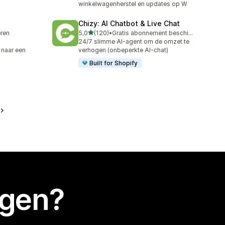
winkelwagenherstel en updates op W
Chizy: AI Chatbot & Live Chat
van 5 sterren
eren
5,0
(120)
•
Gratis abonnement beschikbaar
120 recensies in totaal
24/7 slimme AI-agent om de omzet te
 naar een
verhogen (onbeperkte AI-chat)
Built for Shopify
egen?