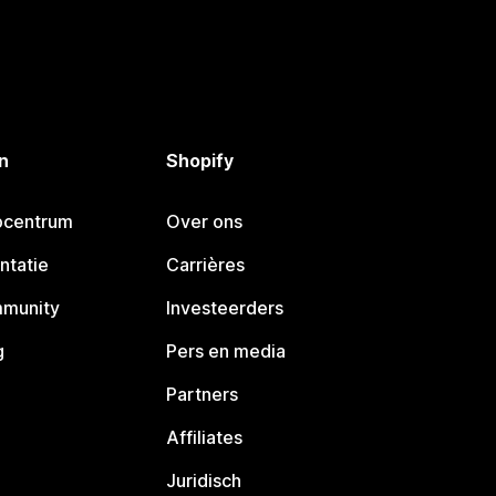
n
Shopify
pcentrum
Over ons
ntatie
Carrières
mmunity
Investeerders
g
Pers en media
Partners
Affiliates
Juridisch