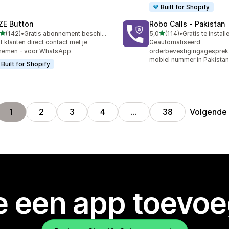
Built for Shopify
ZE Button
Robo Calls ‑ Pakistan
van 5 sterren
van 5 sterren
(142)
•
Gratis abonnement beschikbaar
5,0
(114)
•
Gratis te install
 recensies in totaal
114 recensies in totaal
t klanten direct contact met je
Geautomatiseerd
nemen - voor WhatsApp
orderbevestigingsgesprek
mobiel nummer in Pakistan
Built for Shopify
Volgende
1
2
3
4
…
38
je een app toevo