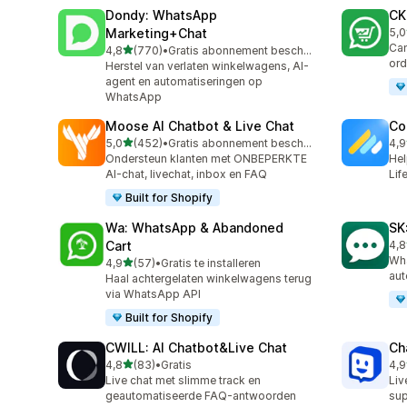
Dondy: WhatsApp
CK
Marketing+Chat
5,0
275
Cam
van 5 sterren
4,8
(770)
•
Gratis abonnement beschikbaar
770 recensies in totaal
ord
Herstel van verlaten winkelwagens, AI-
agent en automatiseringen op
WhatsApp
Moose AI Chatbot & Live Chat
Co
van 5 sterren
5,0
(452)
•
Gratis abonnement beschikbaar
4,9
452 recensies in totaal
188
Ondersteun klanten met ONBEPERKTE
Hel
AI-chat, livechat, inbox en FAQ
Lif
Built for Shopify
Wa: WhatsApp & Abandoned
SK
Cart
4,8
63 
Wha
van 5 sterren
4,9
(57)
•
Gratis te installeren
57 recensies in totaal
aut
Haal achtergelaten winkelwagens terug
via WhatsApp API
Built for Shopify
CWILL: AI Chatbot&Live Chat
Ch
van 5 sterren
4,8
(83)
•
Gratis
4,9
83 recensies in totaal
259
Live chat met slimme track en
Liv
geautomatiseerde FAQ-antwoorden
sup