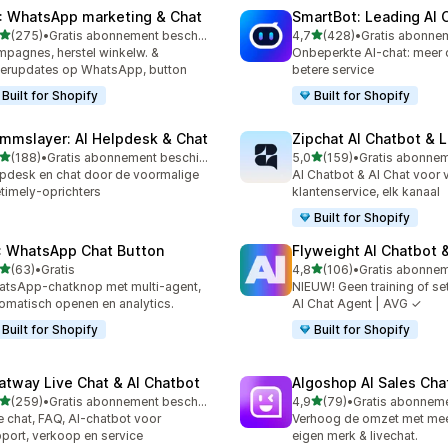
: WhatsApp marketing & Chat
SmartBot: Leading AI 
van 5 sterren
van 5 sterren
(275)
•
Gratis abonnement beschikbaar
4,7
(428)
•
 recensies in totaal
428 recensies in totaal
pagnes, herstel winkelw. &
Onbeperkte AI-chat: meer
erupdates op WhatsApp, button
betere service
Built for Shopify
Built for Shopify
mmslayer: AI Helpdesk & Chat
Zipchat AI Chatbot & L
van 5 sterren
van 5 sterren
(188)
•
Gratis abonnement beschikbaar
5,0
(159)
•
 recensies in totaal
159 recensies in totaal
pdesk en chat door de voormalige
AI Chatbot & AI Chat voor
etimely-oprichters
klantenservice, elk kanaal
Built for Shopify
: WhatsApp Chat Button
Flyweight AI Chatbot &
van 5 sterren
van 5 sterren
(63)
•
Gratis
4,8
(106)
•
recensies in totaal
106 recensies in totaal
tsApp-chatknop met multi-agent,
NIEUW! Geen training of se
omatisch openen en analytics.
AI Chat Agent | AVG ✓
Built for Shopify
Built for Shopify
atway Live Chat & AI Chatbot
Algoshop AI Sales Cha
van 5 sterren
van 5 sterren
(259)
•
Gratis abonnement beschikbaar
4,9
(79)
•
 recensies in totaal
79 recensies in totaal
e chat, FAQ, AI-chatbot voor
Verhoog de omzet met meer
port, verkoop en service
eigen merk & livechat.