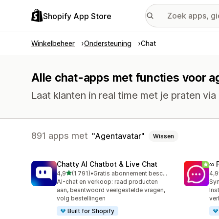
Shopify App Store
Winkelbeheer
Ondersteuning
Chat
Alle chat-apps met functies voor a
Laat klanten in real time met je praten via 
891 apps met
Agentavatar
Wissen
Chatty AI Chatbot & Live Chat
∞ 
van 5 sterren
4,9
(1.791)
•
Gratis abonnement beschikbaar
4,9
1791 recensies in totaal
263
AI-chat en verkoop: raad producten
Syn
aan, beantwoord veelgestelde vragen,
Ins
volg bestellingen
ver
Built for Shopify