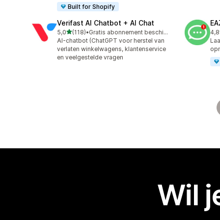
Built for Shopify
Verifast AI Chatbot + AI Chat
EA
van 5 sterren
5,0
(118)
•
Gratis abonnement beschikbaar
4,8
118 recensies in totaal
142
AI-chatbot (ChatGPT voor herstel van
Laa
verlaten winkelwagens, klantenservice
op
en veelgestelde vragen
Wil 