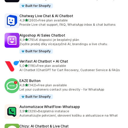
Built for Shopify
Chatway Live Chat & AI Chatbot
z 5 hvězd
4,9
(260)
•
Free plan available
Celkový počet recenzí: 260
Provide Live chat support, FAQ, WhatsApp inbox & chat buttons
Algoshop AI Sales Chatbot
z 5 hvězd
4,9
(79)
•
K dispozici je bezplatný plán
Celkový počet recenzí: 79
Zvyšte prodej díky vícejazyčné AI, brandingu a live chatu.
Built for Shopify
Verifast AI Chatbot + AI Chat
z 5 hvězd
5,0
(118)
•
Free plan available
Celkový počet recenzí: 118
AI Chatbot (ChatGPT for Cart Recovery, Customer Service & FAQs
EAZE Button
z 5 hvězd
4,8
(142)
•
Free plan available
Celkový počet recenzí: 142
Let your customers contact you directly - for WhatsApp
Built for Shopify
Automatizace WhatFlow‑Whatsapp
z 5 hvězd
3,9
(329)
•
Bezplatná instalace
Celkový počet recenzí: 329
Automatizujte potvrzení, obnovení košíku a aktualizace na What
Chizy: AI Chatbot & Live Chat