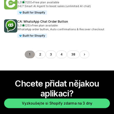
z 5 hvězd
5,0
(120)
•
Free plan available
Celkový počet recenzí: 120
24/7 Smart AI Agent to boost sales (unlimited AI chat)
Built for Shopify
CA: WhatsApp Chat Order Button
z 5 hvězd
5,0
(25)
•
Free plan available
Celkový počet recenzí: 25
WhatsApp order button, Auto confirmations & Recover checkout
Built for Shopify
1
2
3
4
38
Chcete přidat nějakou
aplikaci?
Vyzkoušejte si Shopify zdarma na 3 dny