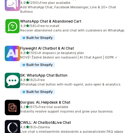
z 5 hvězd
4,9
(290)
•
Free plan available
Celkový počet recenzí: 290
Add WhatsApp Chat, Facebook Messenger, Line & 20+ Chat
Buttons
WhatsApp Chat & Abandoned Cart
z 5 hvězd
4,9
(58)
•
Free to install
Celkový počet recenzí: 58
Recover abandoned carts and chat with customers on WhatsApp.
Built for Shopify
Flyweight AI Chatbot & AI Chat
z 5 hvězd
4,8
(105)
•
K dispozici je bezplatný plán
Celkový počet recenzí: 105
NOVÉ! Žádné školení ani nastavení | AI Chat Agent | GDPR ✓
Built for Shopify
SK: WhatsApp Chat Button
z 5 hvězd
4,8
(62)
•
Free
Celkový počet recenzí: 62
WhatsApp chat button with multi-agent, auto-open & analytics.
Built for Shopify
Gorgias: AI, Helpdesk & Chat
z 5 hvězd
4,2
(617)
•
Free trial available
Celkový počet recenzí: 617
Instantly resolve support inquiries and grow your business.
CWILL: AI Chatbot&Live Chat
z 5 hvězd
4,8
(83)
•
Zdarma
Celkový počet recenzí: 83
Live chat s inteligentním sledováním a automatickými FAQ odpov