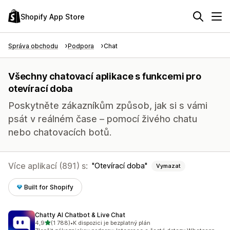
Shopify App Store
Správa obchodu
Podpora
Chat
Všechny chatovací aplikace s funkcemi pro
otevírací doba
Poskytněte zákazníkům způsob, jak si s vámi
psát v reálném čase – pomocí živého chatu
nebo chatovacích botů.
Více aplikací (891) s:
Otevírací doba
Vymazat
Built for Shopify
Chatty AI Chatbot & Live Chat
z 5 hvězd
4,9
(1 788)
•
K dispozici je bezplatný plán
Celkový počet recenzí: 1788