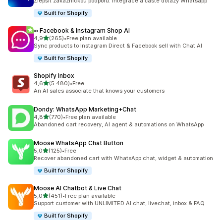
Zlepšit zákaznickou podporu: Integrace a časté dotazy Whatsapp
Built for Shopify
∞ Facebook & Instagram Shop AI
z 5 hvězd
4,9
(265)
•
Free plan available
Celkový počet recenzí: 265
Sync products to Instagram Direct & Facebook sell with Chat AI
Built for Shopify
Shopify Inbox
z 5 hvězd
4,6
(5 480)
•
Free
Celkový počet recenzí: 5480
An AI sales associate that knows your customers
Dondy: WhatsApp Marketing+Chat
z 5 hvězd
4,8
(770)
•
Free plan available
Celkový počet recenzí: 770
Abandoned cart recovery, AI agent & automations on WhatsApp
Moose WhatsApp Chat Button
z 5 hvězd
5,0
(125)
•
Free
Celkový počet recenzí: 125
Recover abandoned cart with WhatsApp chat, widget & automation
Built for Shopify
Moose AI Chatbot & Live Chat
z 5 hvězd
5,0
(451)
•
Free plan available
Celkový počet recenzí: 451
Support customer with UNLIMITED AI chat, livechat, inbox & FAQ
Built for Shopify