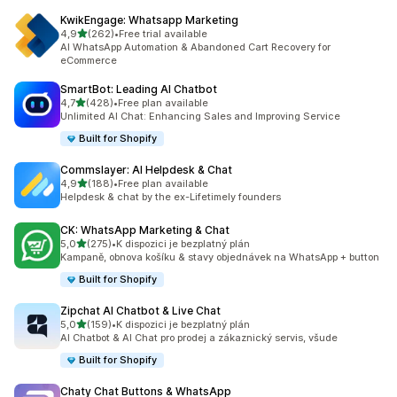
KwikEngage: Whatsapp Marketing
z 5 hvězd
4,9
(262)
•
Free trial available
Celkový počet recenzí: 262
AI WhatsApp Automation & Abandoned Cart Recovery for
eCommerce
SmartBot: Leading AI Chatbot
z 5 hvězd
4,7
(428)
•
Free plan available
Celkový počet recenzí: 428
Unlimited AI Chat: Enhancing Sales and Improving Service
Built for Shopify
Commslayer: AI Helpdesk & Chat
z 5 hvězd
4,9
(188)
•
Free plan available
Celkový počet recenzí: 188
Helpdesk & chat by the ex-Lifetimely founders
CK: WhatsApp Marketing & Chat
z 5 hvězd
5,0
(275)
•
K dispozici je bezplatný plán
Celkový počet recenzí: 275
Kampaně, obnova košíku & stavy objednávek na WhatsApp + button
Built for Shopify
Zipchat AI Chatbot & Live Chat
z 5 hvězd
5,0
(159)
•
K dispozici je bezplatný plán
Celkový počet recenzí: 159
AI Chatbot & AI Chat pro prodej a zákaznický servis, všude
Built for Shopify
Chaty Chat Buttons & WhatsApp