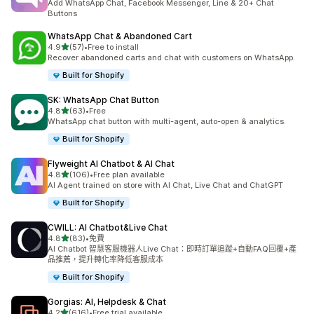
Add WhatsApp Chat, Facebook Messenger, Line & 20+ Chat
Buttons
WhatsApp Chat & Abandoned Cart
滿分 5 顆星
4.9
(57)
•
Free to install
共有 57 則評價
Recover abandoned carts and chat with customers on WhatsApp.
Built for Shopify
SK: WhatsApp Chat Button
滿分 5 顆星
4.8
(63)
•
Free
共有 63 則評價
WhatsApp chat button with multi-agent, auto-open & analytics.
Built for Shopify
Flyweight AI Chatbot & AI Chat
滿分 5 顆星
4.8
(106)
•
Free plan available
共有 106 則評價
AI Agent trained on store with AI Chat, Live Chat and ChatGPT
Built for Shopify
CWILL: AI Chatbot&Live Chat
滿分 5 顆星
4.8
(83)
•
免費
共有 83 則評價
AI Chatbot 智慧客服機器人Live Chat：即時訂單追蹤+自動FAQ回覆+產
品推薦，提升轉化率降低客服成本
Built for Shopify
Gorgias: AI, Helpdesk & Chat
滿分 5 顆星
4.2
(616)
•
Free trial available