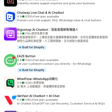
共有 616 則評價
Instantly resolve support inquiries and grow your business.
Chatway Live Chat & AI Chatbot
滿分 5 顆星
4.9
(259)
•
Free plan available
共有 259 則評價
Provide Live chat support, FAQ, WhatsApp inbox & chat buttons
Algoshop AI Chatbot：智能客服銷售機器人
滿分 5 顆星
4.9
(79)
•
提供免費方案
共有 79 則評價
AI智能銷售助手，上傳自定義文檔構建專屬知識庫，支持全語種智能客服與
個性化品牌形象配置，人工隨時跟進，全天候助力銷量增長
Built for Shopify
EAZE Button
滿分 5 顆星
4.8
(142)
•
Free plan available
共有 142 則評價
Let your customers contact you directly - for WhatsApp
Built for Shopify
WhatFlow‑WhatsApp自動化
滿分 5 顆星
3.9
(328)
•
免費安裝
共有 328 則評價
在 聊天 上自動確認、恢復購物車並更新
Verifast AI Chatbot + AI Chat
滿分 5 顆星
5.0
(118)
•
Free plan available
共有 118 則評價
AI Chatbot (ChatGPT for Cart Recovery, Customer Service & FAQs