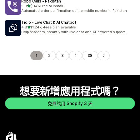
Robo Calls ‑ Pakistan
滿分 5 顆星
5.0
(114)
•
Free to install
共有 114 則評價
Automated order confirmation call to mobile number in Pakistan
Tidio ‑ Live Chat & AI Chatbot
滿分 5 顆星
4.8
(1,247)
•
Free plan available
共有 1247 則評價
Help shoppers instantly with live chat and AI-powered support.
1
2
3
4
38
想要新增應用程式嗎？
免費試用 Shopify 3 天