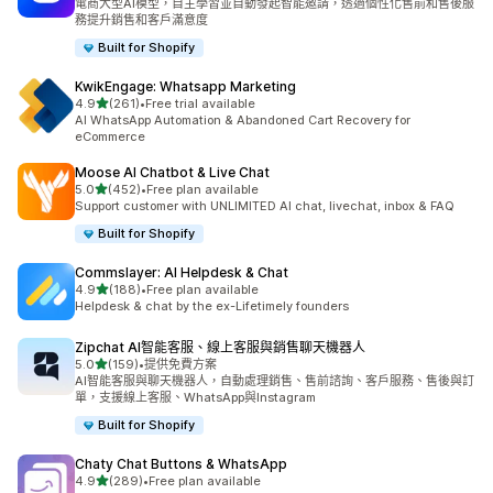
電商大型AI模型，自主學習並自動發起智能邀請，透過個性化售前和售後服
務提升銷售和客戶滿意度
Built for Shopify
KwikEngage: Whatsapp Marketing
滿分 5 顆星
4.9
(261)
•
Free trial available
共有 261 則評價
AI WhatsApp Automation & Abandoned Cart Recovery for
eCommerce
Moose AI Chatbot & Live Chat
滿分 5 顆星
5.0
(452)
•
Free plan available
共有 452 則評價
Support customer with UNLIMITED AI chat, livechat, inbox & FAQ
Built for Shopify
Commslayer: AI Helpdesk & Chat
滿分 5 顆星
4.9
(188)
•
Free plan available
共有 188 則評價
Helpdesk & chat by the ex-Lifetimely founders
Zipchat AI智能客服、線上客服與銷售聊天機器人
滿分 5 顆星
5.0
(159)
•
提供免費方案
共有 159 則評價
AI智能客服與聊天機器人，自動處理銷售、售前諮詢、客戶服務、售後與訂
單，支援線上客服、WhatsApp與Instagram
Built for Shopify
Chaty Chat Buttons & WhatsApp
滿分 5 顆星
4.9
(289)
•
Free plan available
共有 289 則評價