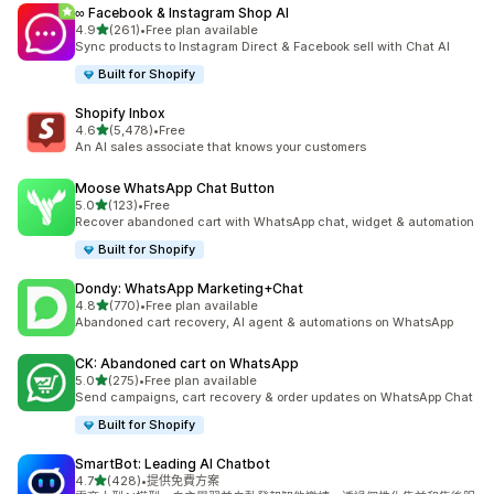
∞ Facebook & Instagram Shop AI
滿分 5 顆星
4.9
(261)
•
Free plan available
共有 261 則評價
Sync products to Instagram Direct & Facebook sell with Chat AI
Built for Shopify
Shopify Inbox
滿分 5 顆星
4.6
(5,478)
•
Free
共有 5478 則評價
An AI sales associate that knows your customers
Moose WhatsApp Chat Button
滿分 5 顆星
5.0
(123)
•
Free
共有 123 則評價
Recover abandoned cart with WhatsApp chat, widget & automation
Built for Shopify
Dondy: WhatsApp Marketing+Chat
滿分 5 顆星
4.8
(770)
•
Free plan available
共有 770 則評價
Abandoned cart recovery, AI agent & automations on WhatsApp
CK: Abandoned cart on WhatsApp
滿分 5 顆星
5.0
(275)
•
Free plan available
共有 275 則評價
Send campaigns, cart recovery & order updates on WhatsApp Chat
Built for Shopify
SmartBot: Leading AI Chatbot
滿分 5 顆星
4.7
(428)
•
提供免費方案
共有 428 則評價