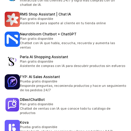
Interactúa con los clientes 24/7 y logra más compras con un
chatbot de IA.
RMS Shop Assistant | Chat IA
Plan gratis disponible
Asistente IA para soporte al cliente en tu tienda online
Neurobloom Chatbot + ChatGPT
Plan gratis disponible
Chatbot con IA que habla, escucha, recuerda y aumenta las
ventas
Perla AI Shopping Assistant
Plan gratis disponible
Asistente de compras con IA para descubrir productos sin esfuerzo
FYP: AI Sales Assistant
Prueba gratis disponible
Responde preguntas, recomienda productos y hace un seguimiento
de los pedidos 24/7
DBestChatBot
Plan gratis disponible
Chatbot de ventas con IA que conoce todo tu catálogo de
productos
Kova
Prueba gratis disponible