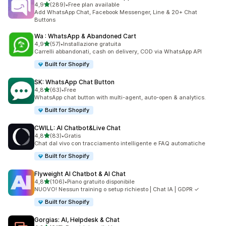
stelle su 5
4,9
(289)
•
Free plan available
289 recensioni totali
Add WhatsApp Chat, Facebook Messenger, Line & 20+ Chat
Buttons
Wa : WhatsApp & Abandoned Cart
stelle su 5
4,9
(57)
•
Installazione gratuita
57 recensioni totali
Carrelli abbandonati, cash on delivery, COD via WhatsApp API
Built for Shopify
SK: WhatsApp Chat Button
stelle su 5
4,8
(63)
•
Free
63 recensioni totali
WhatsApp chat button with multi-agent, auto-open & analytics.
Built for Shopify
CWILL: AI Chatbot&Live Chat
stelle su 5
4,8
(83)
•
Gratis
83 recensioni totali
Chat dal vivo con tracciamento intelligente e FAQ automatiche
Built for Shopify
Flyweight AI Chatbot & AI Chat
stelle su 5
4,8
(106)
•
Piano gratuito disponibile
106 recensioni totali
NUOVO! Nessun training o setup richiesto | Chat IA | GDPR ✓
Built for Shopify
Gorgias: AI, Helpdesk & Chat