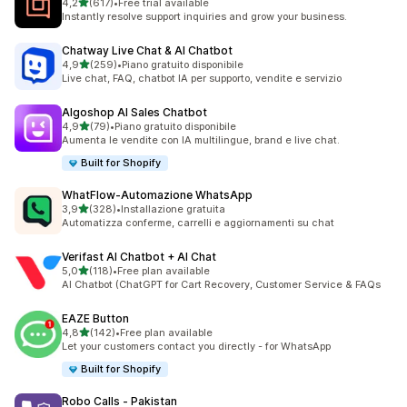
stelle su 5
4,2
(617)
•
Free trial available
617 recensioni totali
Instantly resolve support inquiries and grow your business.
Chatway Live Chat & AI Chatbot
stelle su 5
4,9
(259)
•
Piano gratuito disponibile
259 recensioni totali
Live chat, FAQ, chatbot IA per supporto, vendite e servizio
Algoshop AI Sales Chatbot
stelle su 5
4,9
(79)
•
Piano gratuito disponibile
79 recensioni totali
Aumenta le vendite con IA multilingue, brand e live chat.
Built for Shopify
WhatFlow‑Automazione WhatsApp
stelle su 5
3,9
(328)
•
Installazione gratuita
328 recensioni totali
Automatizza conferme, carrelli e aggiornamenti su chat
Verifast AI Chatbot + AI Chat
stelle su 5
5,0
(118)
•
Free plan available
118 recensioni totali
AI Chatbot (ChatGPT for Cart Recovery, Customer Service & FAQs
EAZE Button
stelle su 5
4,8
(142)
•
Free plan available
142 recensioni totali
Let your customers contact you directly - for WhatsApp
Built for Shopify
Robo Calls ‑ Pakistan