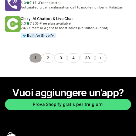
stelle su 5
5,0
(114)
•
Free to install
114 recensioni totali
Automated order confirmation call to mobile number in Pakistan
Chizy: AI Chatbot & Live Chat
stelle su 5
5,0
(120)
•
Free plan available
120 recensioni totali
24/7 Smart AI Agent to boost sales (unlimited AI chat)
Built for Shopify
1
2
3
4
38
Vuoi aggiungere un’app?
Prova Shopify gratis per tre giorni