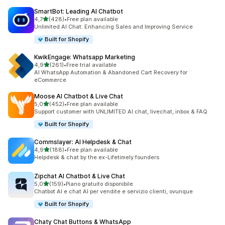
SmartBot: Leading AI Chatbot
stelle su 5
4,7
(428)
•
Free plan available
428 recensioni totali
Unlimited AI Chat: Enhancing Sales and Improving Service
Built for Shopify
KwikEngage: Whatsapp Marketing
stelle su 5
4,9
(261)
•
Free trial available
261 recensioni totali
AI WhatsApp Automation & Abandoned Cart Recovery for
eCommerce
Moose AI Chatbot & Live Chat
stelle su 5
5,0
(452)
•
Free plan available
452 recensioni totali
Support customer with UNLIMITED AI chat, livechat, inbox & FAQ
Built for Shopify
Commslayer: AI Helpdesk & Chat
stelle su 5
4,9
(188)
•
Free plan available
188 recensioni totali
Helpdesk & chat by the ex-Lifetimely founders
Zipchat AI Chatbot & Live Chat
stelle su 5
5,0
(159)
•
Piano gratuito disponibile
159 recensioni totali
Chatbot AI e chat AI per vendite e servizio clienti, ovunque
Built for Shopify
Chaty Chat Buttons & WhatsApp