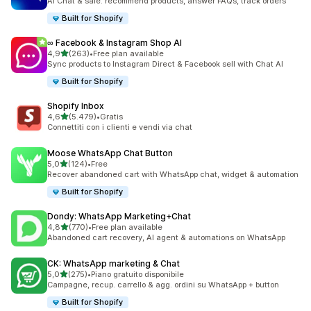
AI Chat & sale: recommend products, answer FAQs, track orders
Built for Shopify
∞ Facebook & Instagram Shop AI
stelle su 5
4,9
(263)
•
Free plan available
263 recensioni totali
Sync products to Instagram Direct & Facebook sell with Chat AI
Built for Shopify
Shopify Inbox
stelle su 5
4,6
(5.479)
•
Gratis
5479 recensioni totali
Connettiti con i clienti e vendi via chat
Moose WhatsApp Chat Button
stelle su 5
5,0
(124)
•
Free
124 recensioni totali
Recover abandoned cart with WhatsApp chat, widget & automation
Built for Shopify
Dondy: WhatsApp Marketing+Chat
stelle su 5
4,8
(770)
•
Free plan available
770 recensioni totali
Abandoned cart recovery, AI agent & automations on WhatsApp
CK: WhatsApp marketing & Chat
stelle su 5
5,0
(275)
•
Piano gratuito disponibile
275 recensioni totali
Campagne, recup. carrello & agg. ordini su WhatsApp + button
Built for Shopify