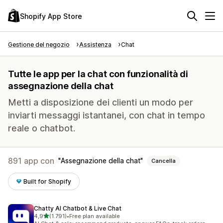
Shopify App Store
Gestione del negozio
Assistenza
Chat
Tutte le app per la chat con funzionalità di
assegnazione della chat
Metti a disposizione dei clienti un modo per
inviarti messaggi istantanei, con chat in tempo
reale o chatbot.
891 app con
Assegnazione della chat
Cancella
Built for Shopify
Chatty AI Chatbot & Live Chat
stelle su 5
4,9
(1.791)
•
Free plan available
1791 recensioni totali