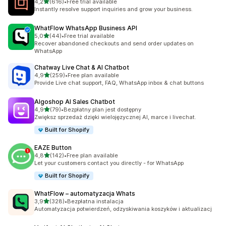
na 5 gwiazdek
4,2
(616)
•
Free trial available
Łączna liczba recenzji: 616
Instantly resolve support inquiries and grow your business.
WhatFlow WhatsApp Business API
na 5 gwiazdek
5,0
(44)
•
Free trial available
Łączna liczba recenzji: 44
Recover abandoned checkouts and send order updates on
WhatsApp
Chatway Live Chat & AI Chatbot
na 5 gwiazdek
4,9
(259)
•
Free plan available
Łączna liczba recenzji: 259
Provide Live chat support, FAQ, WhatsApp inbox & chat buttons
Algoshop AI Sales Chatbot
na 5 gwiazdek
4,9
(79)
•
Bezpłatny plan jest dostępny
Łączna liczba recenzji: 79
Zwiększ sprzedaż dzięki wielojęzycznej AI, marce i livechat.
Built for Shopify
EAZE Button
na 5 gwiazdek
4,8
(142)
•
Free plan available
Łączna liczba recenzji: 142
Let your customers contact you directly - for WhatsApp
Built for Shopify
WhatFlow – automatyzacja Whats
na 5 gwiazdek
3,9
(328)
•
Bezpłatna instalacja
Łączna liczba recenzji: 328
Automatyzacja potwierdzeń, odzyskiwania koszyków i aktualizacj