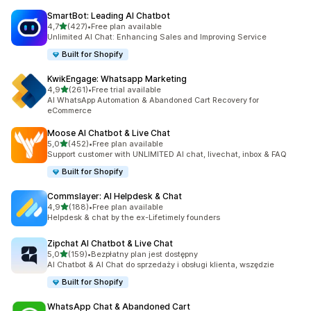
SmartBot: Leading AI Chatbot
na 5 gwiazdek
4,7
(427)
•
Free plan available
Łączna liczba recenzji: 427
Unlimited AI Chat: Enhancing Sales and Improving Service
Built for Shopify
KwikEngage: Whatsapp Marketing
na 5 gwiazdek
4,9
(261)
•
Free trial available
Łączna liczba recenzji: 261
AI WhatsApp Automation & Abandoned Cart Recovery for
eCommerce
Moose AI Chatbot & Live Chat
na 5 gwiazdek
5,0
(452)
•
Free plan available
Łączna liczba recenzji: 452
Support customer with UNLIMITED AI chat, livechat, inbox & FAQ
Built for Shopify
Commslayer: AI Helpdesk & Chat
na 5 gwiazdek
4,9
(188)
•
Free plan available
Łączna liczba recenzji: 188
Helpdesk & chat by the ex-Lifetimely founders
Zipchat AI Chatbot & Live Chat
na 5 gwiazdek
5,0
(159)
•
Bezpłatny plan jest dostępny
Łączna liczba recenzji: 159
AI Chatbot & AI Chat do sprzedaży i obsługi klienta, wszędzie
Built for Shopify
WhatsApp Chat & Abandoned Cart