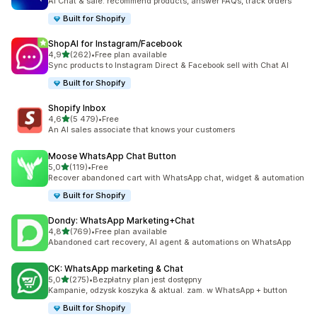
AI Chat & sale: recommend products, answer FAQs, track orders
Built for Shopify
ShopAI for Instagram/Facebook
na 5 gwiazdek
4,9
(262)
•
Free plan available
Łączna liczba recenzji: 262
Sync products to Instagram Direct & Facebook sell with Chat AI
Built for Shopify
Shopify Inbox
na 5 gwiazdek
4,6
(5 479)
•
Free
Łączna liczba recenzji: 5479
An AI sales associate that knows your customers
Moose WhatsApp Chat Button
na 5 gwiazdek
5,0
(119)
•
Free
Łączna liczba recenzji: 119
Recover abandoned cart with WhatsApp chat, widget & automation
Built for Shopify
Dondy: WhatsApp Marketing+Chat
na 5 gwiazdek
4,8
(769)
•
Free plan available
Łączna liczba recenzji: 769
Abandoned cart recovery, AI agent & automations on WhatsApp
CK: WhatsApp marketing & Chat
na 5 gwiazdek
5,0
(275)
•
Bezpłatny plan jest dostępny
Łączna liczba recenzji: 275
Kampanie, odzysk koszyka & aktual. zam. w WhatsApp + button
Built for Shopify