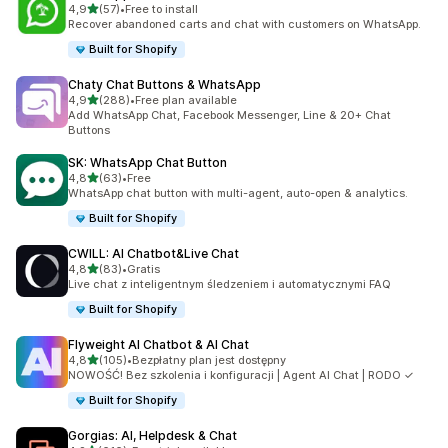
na 5 gwiazdek
4,9
(57)
•
Free to install
Łączna liczba recenzji: 57
Recover abandoned carts and chat with customers on WhatsApp.
Built for Shopify
Chaty Chat Buttons & WhatsApp
na 5 gwiazdek
4,9
(288)
•
Free plan available
Łączna liczba recenzji: 288
Add WhatsApp Chat, Facebook Messenger, Line & 20+ Chat
Buttons
SK: WhatsApp Chat Button
na 5 gwiazdek
4,8
(63)
•
Free
Łączna liczba recenzji: 63
WhatsApp chat button with multi-agent, auto-open & analytics.
Built for Shopify
CWILL: AI Chatbot&Live Chat
na 5 gwiazdek
4,8
(83)
•
Gratis
Łączna liczba recenzji: 83
Live chat z inteligentnym śledzeniem i automatycznymi FAQ
Built for Shopify
Flyweight AI Chatbot & AI Chat
na 5 gwiazdek
4,8
(105)
•
Bezpłatny plan jest dostępny
Łączna liczba recenzji: 105
NOWOŚĆ! Bez szkolenia i konfiguracji | Agent AI Chat | RODO ✓
Built for Shopify
Gorgias: AI, Helpdesk & Chat