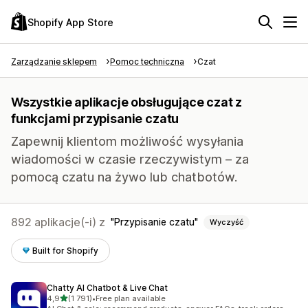
Shopify App Store
Zarządzanie sklepem
Pomoc techniczna
Czat
Wszystkie aplikacje obsługujące czat z
funkcjami przypisanie czatu
Zapewnij klientom możliwość wysyłania
wiadomości w czasie rzeczywistym – za
pomocą czatu na żywo lub chatbotów.
892 aplikacje(-i) z
Przypisanie czatu
Wyczyść
Built for Shopify
Chatty AI Chatbot & Live Chat
na 5 gwiazdek
4,9
(1 791)
•
Free plan available
Łączna liczba recenzji: 1791