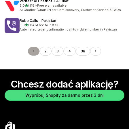
Verifast AI Chatbot + AI Chat
na 5 gwiazdek
5,0
(118)
•
Free plan available
Łączna liczba recenzji: 118
AI Chatbot (ChatGPT for Cart Recovery, Customer Service & FAQs
Robo Calls ‑ Pakistan
na 5 gwiazdek
5,0
(114)
•
Free to install
Łączna liczba recenzji: 114
Automated order confirmation call to mobile number in Pakistan
1
2
3
4
38
Chcesz dodać aplikację?
Wypróbuj Shopify za darmo przez 3 dni