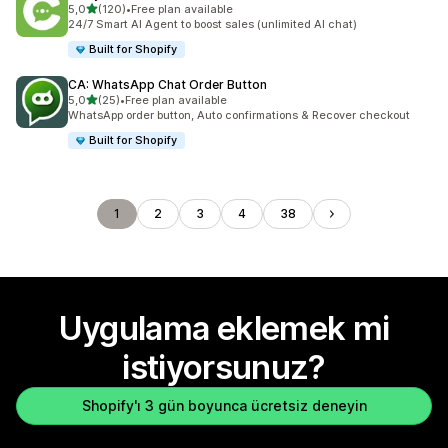
5 yıldız üzerinden
5,0
(120)
•
Free plan available
toplam 120 değerlendirme
24/7 Smart AI Agent to boost sales (unlimited AI chat)
Built for Shopify
CA: WhatsApp Chat Order Button
5 yıldız üzerinden
5,0
(25)
•
Free plan available
toplam 25 değerlendirme
WhatsApp order button, Auto confirmations & Recover checkout
Built for Shopify
1
2
3
4
38
Uygulama eklemek mi
istiyorsunuz?
Shopify'ı 3 gün boyunca ücretsiz deneyin