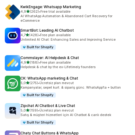
KwikEngage: Whatsapp Marketing
5 yıldız üzerinden
4,9
(262)
•
Free trial available
toplam 262 değerlendirme
AI WhatsApp Automation & Abandoned Cart Recovery for
eCommerce
SmartBot: Leading AI Chatbot
5 yıldız üzerinden
4,7
(428)
•
Free plan available
toplam 428 değerlendirme
Unlimited AI Chat: Enhancing Sales and Improving Service
Built for Shopify
Commslayer: AI Helpdesk & Chat
5 yıldız üzerinden
4,9
(188)
•
Free plan available
toplam 188 değerlendirme
Helpdesk & chat by the ex-Lifetimely founders
CK: WhatsApp marketing & Chat
5 yıldız üzerinden
5,0
(275)
•
Ücretsiz plan mevcut
toplam 275 değerlendirme
Kampanyalar, sepet kurt. & sipariş günc. WhatsApp’ta + button
Built for Shopify
Zipchat AI Chatbot & Live Chat
5 yıldız üzerinden
5,0
(159)
•
Ücretsiz plan mevcut
toplam 159 değerlendirme
Satış & müşteri hizmetleri için AI Chatbot & canlı destek
Built for Shopify
Chaty Chat Buttons & WhatsApp