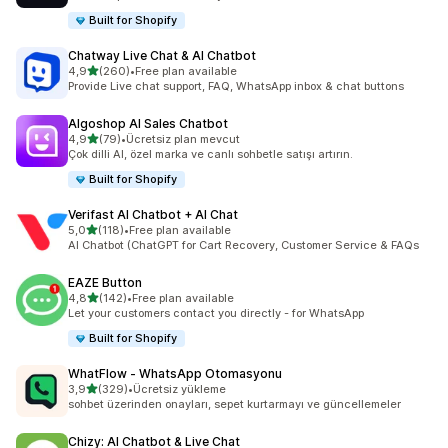
Built for Shopify
Chatway Live Chat & AI Chatbot
5 yıldız üzerinden
4,9
(260)
•
Free plan available
toplam 260 değerlendirme
Provide Live chat support, FAQ, WhatsApp inbox & chat buttons
Algoshop AI Sales Chatbot
5 yıldız üzerinden
4,9
(79)
•
Ücretsiz plan mevcut
toplam 79 değerlendirme
Çok dilli AI, özel marka ve canlı sohbetle satışı artırın.
Built for Shopify
Verifast AI Chatbot + AI Chat
5 yıldız üzerinden
5,0
(118)
•
Free plan available
toplam 118 değerlendirme
AI Chatbot (ChatGPT for Cart Recovery, Customer Service & FAQs
EAZE Button
5 yıldız üzerinden
4,8
(142)
•
Free plan available
toplam 142 değerlendirme
Let your customers contact you directly - for WhatsApp
Built for Shopify
WhatFlow ‑ WhatsApp Otomasyonu
5 yıldız üzerinden
3,9
(329)
•
Ücretsiz yükleme
toplam 329 değerlendirme
sohbet üzerinden onayları, sepet kurtarmayı ve güncellemeler
Chizy: AI Chatbot & Live Chat