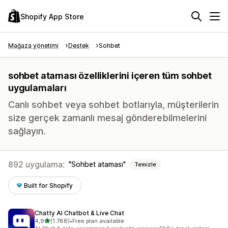
Shopify App Store
Mağaza yönetimi
Destek
Sohbet
sohbet ataması özelliklerini içeren tüm sohbet
uygulamaları
Canlı sohbet veya sohbet botlarıyla, müşterilerin
size gerçek zamanlı mesaj gönderebilmelerini
sağlayın.
892 uygulama:
Sohbet ataması
Temizle
Built for Shopify
Chatty AI Chatbot & Live Chat
5 yıldız üzerinden
4,9
(1.788)
•
Free plan available
toplam 1788 değerlendirme