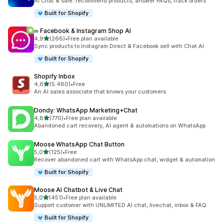
AI Chat & sale: recommend products, answer FAQs, track orders
Built for Shopify
∞ Facebook & Instagram Shop AI
5 yıldız üzerinden
4,9
(266)
•
Free plan available
toplam 266 değerlendirme
Sync products to Instagram Direct & Facebook sell with Chat AI
Built for Shopify
Shopify Inbox
5 yıldız üzerinden
4,6
(5.480)
•
Free
toplam 5480 değerlendirme
An AI sales associate that knows your customers
Dondy: WhatsApp Marketing+Chat
5 yıldız üzerinden
4,8
(770)
•
Free plan available
toplam 770 değerlendirme
Abandoned cart recovery, AI agent & automations on WhatsApp
Moose WhatsApp Chat Button
5 yıldız üzerinden
5,0
(125)
•
Free
toplam 125 değerlendirme
Recover abandoned cart with WhatsApp chat, widget & automation
Built for Shopify
Moose AI Chatbot & Live Chat
5 yıldız üzerinden
5,0
(451)
•
Free plan available
toplam 451 değerlendirme
Support customer with UNLIMITED AI chat, livechat, inbox & FAQ
Built for Shopify