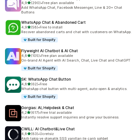
5 yıldız üzerinden
4,9
(290)
•
Free plan available
toplam 290 değerlendirme
Add WhatsApp Chat, Facebook Messenger, Line & 20+ Chat
Buttons
WhatsApp Chat & Abandoned Cart
5 yıldız üzerinden
4,9
(58)
•
Free to install
toplam 58 değerlendirme
Recover abandoned carts and chat with customers on WhatsApp.
Built for Shopify
Flyweight AI Chatbot & AI Chat
5 yıldız üzerinden
4,8
(105)
•
Free plan available
toplam 105 değerlendirme
On-brand AI Agent with AI Search, Chat, Live Chat and ChatGPT
Built for Shopify
SK: WhatsApp Chat Button
5 yıldız üzerinden
4,8
(62)
•
Free
toplam 62 değerlendirme
WhatsApp chat button with multi-agent, auto-open & analytics.
Built for Shopify
Gorgias: AI, Helpdesk & Chat
5 yıldız üzerinden
4,2
(617)
•
Free trial available
toplam 617 değerlendirme
Instantly resolve support inquiries and grow your business.
CWILL: AI Chatbot&Live Chat
5 yıldız üzerinden
4,8
(83)
•
Ücretsiz
toplam 83 değerlendirme
Akıllı takip ve otomatik SSS yanıtları ile canlı sohbet