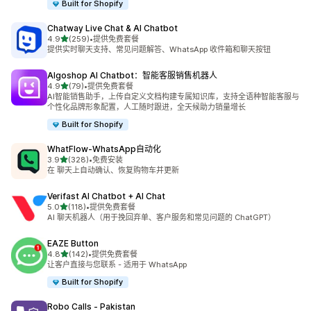
Built for Shopify
Chatway Live Chat & AI Chatbot
星（满分 5 星）
4.9
(259)
•
提供免费套餐
总共 259 条评论
提供实时聊天支持、常见问题解答、WhatsApp 收件箱和聊天按钮
Algoshop AI Chatbot：智能客服销售机器人
星（满分 5 星）
4.9
(79)
•
提供免费套餐
总共 79 条评论
AI智能销售助手，上传自定义文档构建专属知识库，支持全语种智能客服与
个性化品牌形象配置，人工随时跟进，全天候助力销量增长
Built for Shopify
WhatFlow‑WhatsApp自动化
星（满分 5 星）
3.9
(328)
•
免费安装
总共 328 条评论
在 聊天上自动确认、恢复购物车并更新
Verifast AI Chatbot + AI Chat
星（满分 5 星）
5.0
(118)
•
提供免费套餐
总共 118 条评论
AI 聊天机器人（用于挽回弃单、客户服务和常见问题的 ChatGPT）
EAZE Button
星（满分 5 星）
4.8
(142)
•
提供免费套餐
总共 142 条评论
让客户直接与您联系 - 适用于 WhatsApp
Built for Shopify
Robo Calls ‑ Pakistan