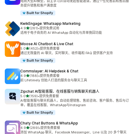
电商大型AI模型，自主学习并自动发起智能邀请，通过个性化售前和售后服
务提升销售和客户满意度
Built for Shopify
KwikEngage: Whatsapp Marketing
星（满分 5 星）
4.9
(261)
•
提供免费试用
总共 261 条评论
适用于电子商务的 AI WhatsApp 自动化与弃单挽回功能
Moose AI Chatbot & Live Chat
星（满分 5 星）
5.0
(452)
•
提供免费套餐
总共 452 条评论
通过无限量的 AI 聊天、实时聊天、收件箱和 FAQ 提供客户支持
Built for Shopify
Commslayer: AI Helpdesk & Chat
星（满分 5 星）
4.9
(188)
•
提供免费套餐
总共 188 条评论
前 Lifetimely 创始人打造的服务台与聊天工具
Zipchat AI智能客服、在线客服与销售聊天机器人
星（满分 5 星）
5.0
(159)
•
提供免费套餐
总共 159 条评论
AI智能客服与聊天机器人，自动处理销售、售前咨询、客户服务、售后与订
单，覆盖在线客服、WhatsApp与Instagram
Built for Shopify
Chaty Chat Buttons & WhatsApp
星（满分 5 星）
4.9
(289)
•
提供免费套餐
总共 289 条评论
添加 WhatsApp 聊天、Facebook Messenger、Line 以及 20 多个聊天