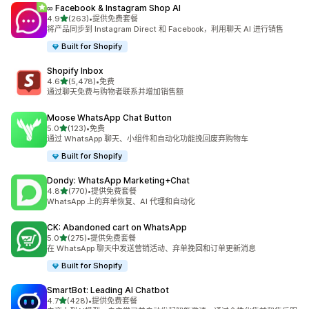
∞ Facebook & Instagram Shop AI
星（满分 5 星）
4.9
(263)
•
提供免费套餐
总共 263 条评论
将产品同步到 Instagram Direct 和 Facebook，利用聊天 AI 进行销售
Built for Shopify
Shopify Inbox
星（满分 5 星）
4.6
(5,478)
•
免费
总共 5478 条评论
通过聊天免费与购物者联系并增加销售额
Moose WhatsApp Chat Button
星（满分 5 星）
5.0
(123)
•
免费
总共 123 条评论
通过 WhatsApp 聊天、小组件和自动化功能挽回废弃购物车
Built for Shopify
Dondy: WhatsApp Marketing+Chat
星（满分 5 星）
4.8
(770)
•
提供免费套餐
总共 770 条评论
WhatsApp 上的弃单恢复、AI 代理和自动化
CK: Abandoned cart on WhatsApp
星（满分 5 星）
5.0
(275)
•
提供免费套餐
总共 275 条评论
在 WhatsApp 聊天中发送营销活动、弃单挽回和订单更新消息
Built for Shopify
SmartBot: Leading AI Chatbot
星（满分 5 星）
4.7
(428)
•
提供免费套餐
总共 428 条评论