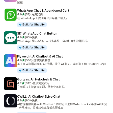
按钮
WhatsApp Chat & Abandoned Cart
星（满分 5 星）
4.9
(57)
•
免费安装
总共 57 条评论
在 WhatsApp 上挽回弃单并与客户聊天。
Built for Shopify
SK: WhatsApp Chat Button
星（满分 5 星）
4.8
(63)
•
免费
总共 63 条评论
WhatsApp 聊天按钮，支持多客服、自动打开和数据分析。
Built for Shopify
Flyweight AI Chatbot & AI Chat
星（满分 5 星）
4.8
(106)
•
提供免费套餐
总共 106 条评论
基于商店数据训练的 AI 代理，提供 AI 聊天、实时聊天和 ChatGPT 功能
Built for Shopify
Gorgias: AI, Helpdesk & Chat
星（满分 5 星）
4.2
(617)
•
提供免费试用
总共 617 条评论
立即解决支持咨询问题，助力业务增长。
CWILL: AI Chatbot&Live Chat
星（满分 5 星）
4.8
(83)
•
免费
总共 83 条评论
AI智能客服机器人AI Chatbot：即时订单追踪Order track+自动FAQ回复
+产品推荐，提升转化率降低客服成本