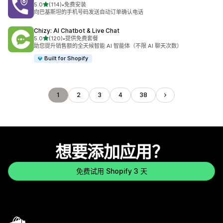
星（满分 5 星）
5.0
(114)
•
免费安装
总共 114 条评论
向巴基斯坦的手机号码发送自动订单确认电话
Chizy: AI Chatbot & Live Chat
星（满分 5 星）
5.0
(120)
•
提供免费套餐
总共 120 条评论
助您提升销售额的全天候智能 AI 智能体（不限 AI 聊天次数）
Built for Shopify
1
2
3
4
38
想要添加应用？
免费试用 Shopify 3 天