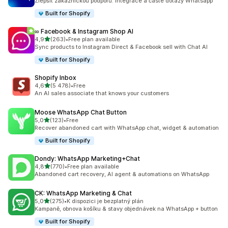
Zlepšit zákaznickou podporu: Integrace a časté dotazy Whatsapp
Built for Shopify
∞ Facebook & Instagram Shop AI
z 5 hvězd
4,9
(263)
•
Free plan available
Celkový počet recenzí: 263
Sync products to Instagram Direct & Facebook sell with Chat AI
Built for Shopify
Shopify Inbox
z 5 hvězd
4,6
(5 478)
•
Free
Celkový počet recenzí: 5478
An AI sales associate that knows your customers
Moose WhatsApp Chat Button
z 5 hvězd
5,0
(123)
•
Free
Celkový počet recenzí: 123
Recover abandoned cart with WhatsApp chat, widget & automation
Built for Shopify
Dondy: WhatsApp Marketing+Chat
z 5 hvězd
4,8
(770)
•
Free plan available
Celkový počet recenzí: 770
Abandoned cart recovery, AI agent & automations on WhatsApp
CK: WhatsApp Marketing & Chat
z 5 hvězd
5,0
(275)
•
K dispozici je bezplatný plán
Celkový počet recenzí: 275
Kampaně, obnova košíku & stavy objednávek na WhatsApp + button
Built for Shopify