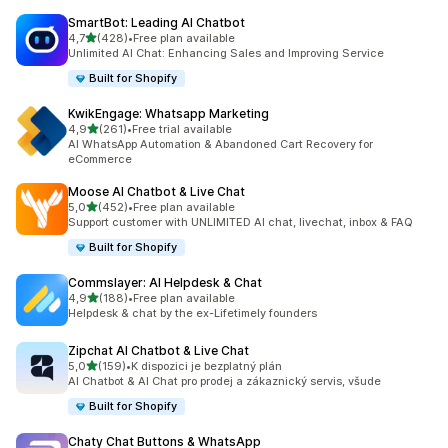
SmartBot: Leading AI Chatbot
z 5 hvězd
4,7
(428)
•
Free plan available
Celkový počet recenzí: 428
Unlimited AI Chat: Enhancing Sales and Improving Service
Built for Shopify
KwikEngage: Whatsapp Marketing
z 5 hvězd
4,9
(261)
•
Free trial available
Celkový počet recenzí: 261
AI WhatsApp Automation & Abandoned Cart Recovery for
eCommerce
Moose AI Chatbot & Live Chat
z 5 hvězd
5,0
(452)
•
Free plan available
Celkový počet recenzí: 452
Support customer with UNLIMITED AI chat, livechat, inbox & FAQ
Built for Shopify
Commslayer: AI Helpdesk & Chat
z 5 hvězd
4,9
(188)
•
Free plan available
Celkový počet recenzí: 188
Helpdesk & chat by the ex-Lifetimely founders
Zipchat AI Chatbot & Live Chat
z 5 hvězd
5,0
(159)
•
K dispozici je bezplatný plán
Celkový počet recenzí: 159
AI Chatbot & AI Chat pro prodej a zákaznický servis, všude
Built for Shopify
Chaty Chat Buttons & WhatsApp