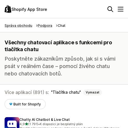
Shopify App Store
Správa obchodu
Podpora
Chat
Všechny chatovací aplikace s funkcemi pro
tlačítka chatu
Poskytněte zákazníkům způsob, jak si s vámi
psát v reálném čase – pomocí živého chatu
nebo chatovacích botů.
Více aplikací (891) s:
Tlačítka chatu
Vymazat
Built for Shopify
Chatty AI Chatbot & Live Chat
z 5 hvězd
4,9
(1 791)
•
K dispozici je bezplatný plán
Celkový počet recenzí: 1791