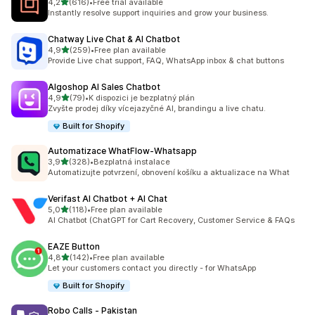
z 5 hvězd
4,2
(616)
•
Free trial available
Celkový počet recenzí: 616
Instantly resolve support inquiries and grow your business.
Chatway Live Chat & AI Chatbot
z 5 hvězd
4,9
(259)
•
Free plan available
Celkový počet recenzí: 259
Provide Live chat support, FAQ, WhatsApp inbox & chat buttons
Algoshop AI Sales Chatbot
z 5 hvězd
4,9
(79)
•
K dispozici je bezplatný plán
Celkový počet recenzí: 79
Zvyšte prodej díky vícejazyčné AI, brandingu a live chatu.
Built for Shopify
Automatizace WhatFlow‑Whatsapp
z 5 hvězd
3,9
(328)
•
Bezplatná instalace
Celkový počet recenzí: 328
Automatizujte potvrzení, obnovení košíku a aktualizace na What
Verifast AI Chatbot + AI Chat
z 5 hvězd
5,0
(118)
•
Free plan available
Celkový počet recenzí: 118
AI Chatbot (ChatGPT for Cart Recovery, Customer Service & FAQs
EAZE Button
z 5 hvězd
4,8
(142)
•
Free plan available
Celkový počet recenzí: 142
Let your customers contact you directly - for WhatsApp
Built for Shopify
Robo Calls ‑ Pakistan