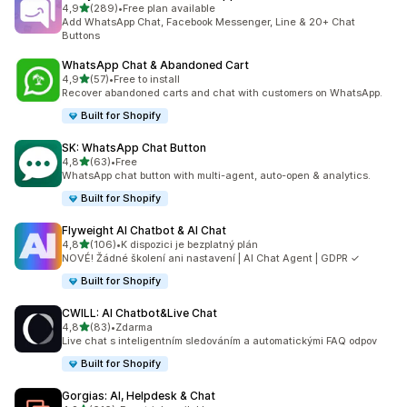
z 5 hvězd
4,9
(289)
•
Free plan available
Celkový počet recenzí: 289
Add WhatsApp Chat, Facebook Messenger, Line & 20+ Chat
Buttons
WhatsApp Chat & Abandoned Cart
z 5 hvězd
4,9
(57)
•
Free to install
Celkový počet recenzí: 57
Recover abandoned carts and chat with customers on WhatsApp.
Built for Shopify
SK: WhatsApp Chat Button
z 5 hvězd
4,8
(63)
•
Free
Celkový počet recenzí: 63
WhatsApp chat button with multi-agent, auto-open & analytics.
Built for Shopify
Flyweight AI Chatbot & AI Chat
z 5 hvězd
4,8
(106)
•
K dispozici je bezplatný plán
Celkový počet recenzí: 106
NOVÉ! Žádné školení ani nastavení | AI Chat Agent | GDPR ✓
Built for Shopify
CWILL: AI Chatbot&Live Chat
z 5 hvězd
4,8
(83)
•
Zdarma
Celkový počet recenzí: 83
Live chat s inteligentním sledováním a automatickými FAQ odpov
Built for Shopify
Gorgias: AI, Helpdesk & Chat