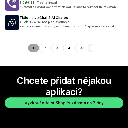
z 5 hvězd
5,0
(114)
•
Free to install
Celkový počet recenzí: 114
Automated order confirmation call to mobile number in Pakistan
Tidio ‑ Live Chat & AI Chatbot
z 5 hvězd
4,8
(1 247)
•
Free plan available
Celkový počet recenzí: 1247
Help shoppers instantly with live chat and AI-powered support.
1
2
3
4
38
Chcete přidat nějakou
aplikaci?
Vyzkoušejte si Shopify zdarma na 3 dny