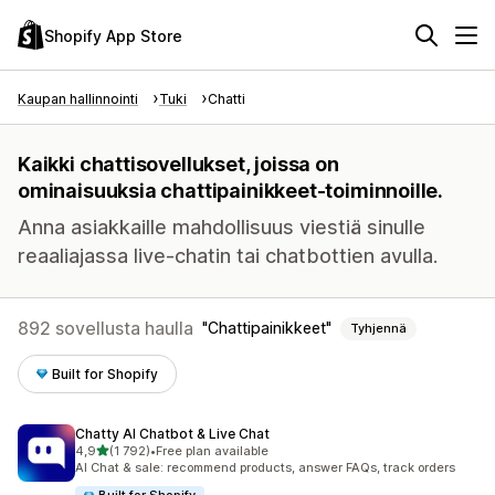
Shopify App Store
Kaupan hallinnointi
Tuki
Chatti
Kaikki chattisovellukset, joissa on
ominaisuuksia chattipainikkeet-toiminnoille.
Anna asiakkaille mahdollisuus viestiä sinulle
reaaliajassa live-chatin tai chatbottien avulla.
892 sovellusta haulla
Chattipainikkeet
Tyhjennä
Built for Shopify
Chatty AI Chatbot & Live Chat
/ 5 tähteä
4,9
(1 792)
•
Free plan available
1792 arvostelua yhteensä
AI Chat & sale: recommend products, answer FAQs, track orders