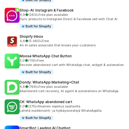
Built for Shopify
Shop‑AI: Instagram & Facebook
/ 5 tähteä
4,9
(263)
•
Free plan available
263 arvostelua yhteensä
Sync products to Instagram Direct & Facebook sell with Chat AI
Built for Shopify
Shopify Inbox
/ 5 tähteä
4,6
(5 480)
•
Free
5480 arvostelua yhteensä
An AI sales associate that knows your customers
Moose WhatsApp Chat Button
/ 5 tähteä
5,0
(119)
•
Free
119 arvostelua yhteensä
Recover abandoned cart with WhatsApp chat, widget & automation
Built for Shopify
Dondy: WhatsApp Marketing+Chat
/ 5 tähteä
4,8
(769)
•
Free plan available
769 arvostelua yhteensä
Abandoned cart recovery, AI agent & automations on WhatsApp
CK: WhatsApp abandoned cart
/ 5 tähteä
5,0
(275)
•
Ilmainen sopimus saatavilla
275 arvostelua yhteensä
Lähetä markkinointi- ja hylkäysviestejä WhatsAppilla
Built for Shopify
SmartBot: Leading AI Chatbot