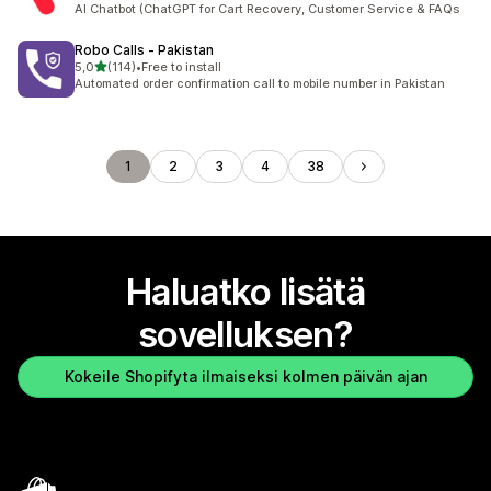
AI Chatbot (ChatGPT for Cart Recovery, Customer Service & FAQs
Robo Calls ‑ Pakistan
/ 5 tähteä
5,0
(114)
•
Free to install
114 arvostelua yhteensä
Automated order confirmation call to mobile number in Pakistan
1
2
3
4
38
Haluatko lisätä
sovelluksen?
Kokeile Shopifyta ilmaiseksi kolmen päivän ajan