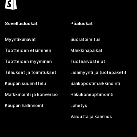
Sovellusluokat
Pääluokat
Myyntikanavat
Suoratoimitus
Tuotteiden etsiminen
Markkinapaikat
Tuotteiden myyminen
Tuotearvostelut
Tilaukset ja toimitukset
Lisämyynti ja tuotepaketit
Kaupan suunnittelu
Sähköpostimarkkinointi
Markkinointi ja konversio
Hakukoneoptimointi
Kaupan hallinnointi
Lähetys
Valuutta ja käännös