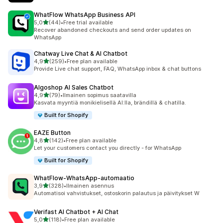
WhatFlow WhatsApp Business API
/ 5 tähteä
5,0
(44)
•
Free trial available
44 arvostelua yhteensä
Recover abandoned checkouts and send order updates on
WhatsApp
Chatway Live Chat & AI Chatbot
/ 5 tähteä
4,9
(259)
•
Free plan available
259 arvostelua yhteensä
Provide Live chat support, FAQ, WhatsApp inbox & chat buttons
Algoshop AI Sales Chatbot
/ 5 tähteä
4,9
(79)
•
Ilmainen sopimus saatavilla
79 arvostelua yhteensä
Kasvata myyntiä monikielisellä AI:lla, brändillä & chatilla.
Built for Shopify
EAZE Button
/ 5 tähteä
4,8
(142)
•
Free plan available
142 arvostelua yhteensä
Let your customers contact you directly - for WhatsApp
Built for Shopify
WhatFlow‑WhatsApp‑automaatio
/ 5 tähteä
3,9
(328)
•
Ilmainen asennus
328 arvostelua yhteensä
Automatisoi vahvistukset, ostoskorin palautus ja päivitykset W
Verifast AI Chatbot + AI Chat
/ 5 tähteä
5,0
(118)
•
Free plan available
118 arvostelua yhteensä