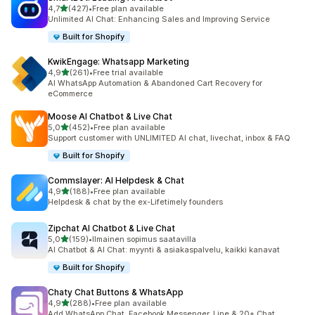
/ 5 tähteä
4,7
(427)
•
Free plan available
427 arvostelua yhteensä
Unlimited AI Chat: Enhancing Sales and Improving Service
Built for Shopify
KwikEngage: Whatsapp Marketing
/ 5 tähteä
4,9
(261)
•
Free trial available
261 arvostelua yhteensä
AI WhatsApp Automation & Abandoned Cart Recovery for
eCommerce
Moose AI Chatbot & Live Chat
/ 5 tähteä
5,0
(452)
•
Free plan available
452 arvostelua yhteensä
Support customer with UNLIMITED AI chat, livechat, inbox & FAQ
Built for Shopify
Commslayer: AI Helpdesk & Chat
/ 5 tähteä
4,9
(188)
•
Free plan available
188 arvostelua yhteensä
Helpdesk & chat by the ex-Lifetimely founders
Zipchat AI Chatbot & Live Chat
/ 5 tähteä
5,0
(159)
•
Ilmainen sopimus saatavilla
159 arvostelua yhteensä
AI Chatbot & AI Chat: myynti & asiakaspalvelu, kaikki kanavat
Built for Shopify
Chaty Chat Buttons & WhatsApp
/ 5 tähteä
4,9
(288)
•
Free plan available
288 arvostelua yhteensä
Add WhatsApp Chat, Facebook Messenger, Line & 20+ Chat