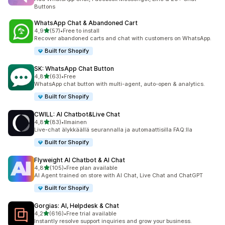
Buttons
WhatsApp Chat & Abandoned Cart
/ 5 tähteä
4,9
(57)
•
Free to install
57 arvostelua yhteensä
Recover abandoned carts and chat with customers on WhatsApp.
Built for Shopify
SK: WhatsApp Chat Button
/ 5 tähteä
4,8
(63)
•
Free
63 arvostelua yhteensä
WhatsApp chat button with multi-agent, auto-open & analytics.
Built for Shopify
CWILL: AI Chatbot&Live Chat
/ 5 tähteä
4,8
(83)
•
Ilmainen
83 arvostelua yhteensä
Live-chat älykkäällä seurannalla ja automaattisilla FAQ:lla
Built for Shopify
Flyweight AI Chatbot & AI Chat
/ 5 tähteä
4,8
(105)
•
Free plan available
105 arvostelua yhteensä
AI Agent trained on store with AI Chat, Live Chat and ChatGPT
Built for Shopify
Gorgias: AI, Helpdesk & Chat
/ 5 tähteä
4,2
(616)
•
Free trial available
616 arvostelua yhteensä
Instantly resolve support inquiries and grow your business.