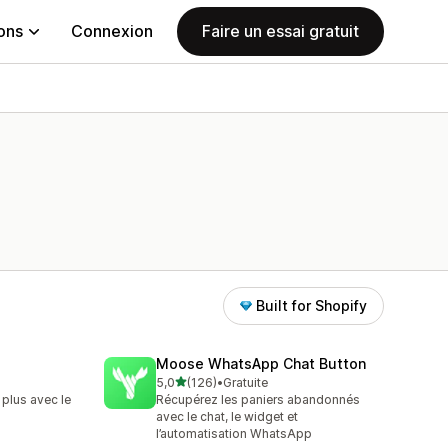
ions
Connexion
Faire un essai gratuit
Built for Shopify
Moose WhatsApp Chat Button
étoile(s) sur 5
5,0
(126)
•
Gratuite
126 avis au total
 plus avec le
Récupérez les paniers abandonnés
avec le chat, le widget et
l’automatisation WhatsApp