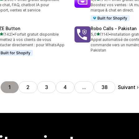
 avis au total
79 avis au total
e chat, FAQ, chatbot IA pour
Boostez vos ventes : IA mul
port, ventes et service
marque & chat en direct.
Built for Shopify
ZE Button
Robo Calls ‑ Pakistan
étoile(s) sur 5
étoile(s) sur 5
(142)
•
Forfait gratuit disponible
5,0
(114)
•
Installation grat
 avis au total
114 avis au total
mettez à vos clients de vous
Appel automatisé de confi
tacter directement : pour WhatsApp
commande vers un numéro
Pakistan
Built for Shopify
Suivant
1
2
3
4
…
38