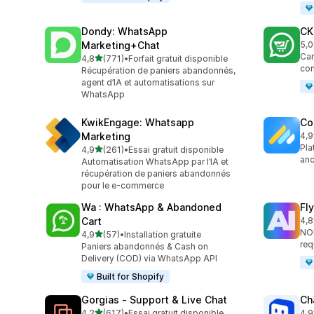
Dondy: WhatsApp
CK
Marketing+Chat
5,0
275
Cam
étoile(s) sur 5
4,8
(771)
•
Forfait gratuit disponible
771 avis au total
co
Récupération de paniers abandonnés,
agent d’IA et automatisations sur
WhatsApp
KwikEngage: Whatsapp
Co
Marketing
4,9
188
Pla
étoile(s) sur 5
4,9
(261)
•
Essai gratuit disponible
261 avis au total
anc
Automatisation WhatsApp par l’IA et
récupération de paniers abandonnés
pour le e-commerce
Wa : WhatsApp & Abandoned
Fl
Cart
4,8
106
NOU
étoile(s) sur 5
4,9
(57)
•
Installation gratuite
57 avis au total
req
Paniers abandonnés & Cash on
Delivery (COD) via WhatsApp API
Built for Shopify
Gorgias ‑ Support & Live Chat
Ch
étoile(s) sur 5
4,2
(617)
•
Essai gratuit disponible
4,9