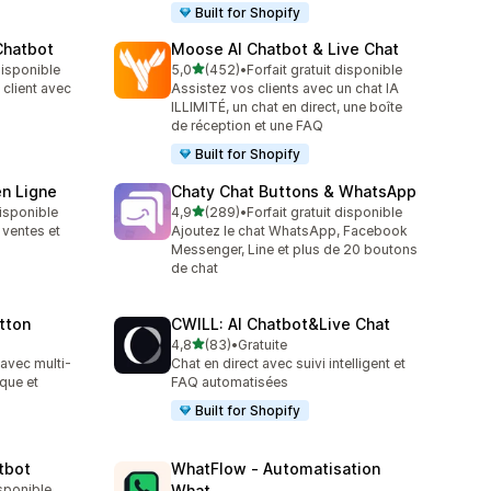
Built for Shopify
Chatbot
Moose AI Chatbot & Live Chat
étoile(s) sur 5
 disponible
5,0
(452)
•
Forfait gratuit disponible
452 avis au total
client avec
Assistez vos clients avec un chat IA
ILLIMITÉ, un chat en direct, une boîte
de réception et une FAQ
Built for Shopify
en Ligne
Chaty Chat Buttons & WhatsApp
étoile(s) sur 5
disponible
4,9
(289)
•
Forfait gratuit disponible
289 avis au total
 ventes et
Ajoutez le chat WhatsApp, Facebook
Messenger, Line et plus de 20 boutons
de chat
tton
CWILL: AI Chatbot&Live Chat
étoile(s) sur 5
4,8
(83)
•
Gratuite
83 avis au total
avec multi-
Chat en direct avec suivi intelligent et
que et
FAQ automatisées
Built for Shopify
tbot
WhatFlow ‑ Automatisation
isponible
What