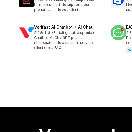
617 avis au total
259
Le meilleur outil de support pour
Liv
prendre soin de vos clients
sup
Verifast AI Chatbot + AI Chat
EA
étoile(s) sur 5
5,0
(118)
•
Forfait gratuit disponible
4,8
118 avis au total
142
Chatbot IA (ChatGPT pour la
Per
récupération de paniers, le service
con
client et les FAQ)