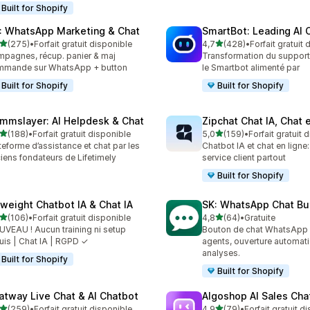
Built for Shopify
: WhatsApp Marketing & Chat
SmartBot: Leading AI 
étoile(s) sur 5
étoile(s) sur 5
(275)
•
Forfait gratuit disponible
4,7
(428)
•
Forfait gratuit
 avis au total
428 avis au total
pagnes, récup. panier & maj
Transformation du support 
mmande sur WhatsApp + button
le Smartbot alimenté par
Built for Shopify
Built for Shopify
mmslayer: AI Helpdesk & Chat
Zipchat Chat IA, Chat 
étoile(s) sur 5
étoile(s) sur 5
(188)
•
Forfait gratuit disponible
5,0
(159)
•
Forfait gratuit 
 avis au total
159 avis au total
teforme d’assistance et chat par les
Chatbot IA et chat en ligne:
iens fondateurs de Lifetimely
service client partout
Built for Shopify
yweight Chatbot IA & Chat IA
SK: WhatsApp Chat Bu
étoile(s) sur 5
étoile(s) sur 5
(106)
•
Forfait gratuit disponible
4,8
(64)
•
Gratuite
 avis au total
64 avis au total
VEAU ! Aucun training ni setup
Bouton de chat WhatsApp 
uis | Chat IA | RGPD ✓
agents, ouverture automati
analyses.
Built for Shopify
Built for Shopify
atway Live Chat & AI Chatbot
Algoshop AI Sales Cha
étoile(s) sur 5
étoile(s) sur 5
(259)
•
Forfait gratuit disponible
4,9
(79)
•
Forfait gratuit d