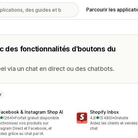
Parcourir les applicat
ec des fonctionnalités d'boutons du
éel via un chat en direct ou des chatbots.
r
Facebook & Instagram Shop AI
Shopify Inbox
étoile(s) sur 5
étoile(s) sur 5
(264)
•
Forfait gratuit disponible
4,6
(5 480)
•
Gratuite
 avis au total
5480 avis au total
chronisez vos produits sur
Aidez les clients et vendez
tagram Direct et Facebook, et
chat
dez grâce au chat par IA