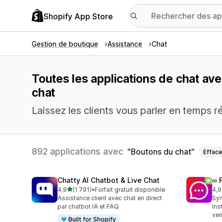
Shopify App Store
Gestion de boutique
Assistance
Chat
Toutes les applications de chat av
chat
Laissez les clients vous parler en temps r
892 applications avec
Boutons du chat
Efface
Chatty AI Chatbot & Live Chat
∞ 
étoile(s) sur 5
4,9
(1 791)
•
Forfait gratuit disponible
4,9
1791 avis au total
264
Assistance client avec chat en direct
Syn
par chatbot IA et FAQ
Ins
ven
Built for Shopify