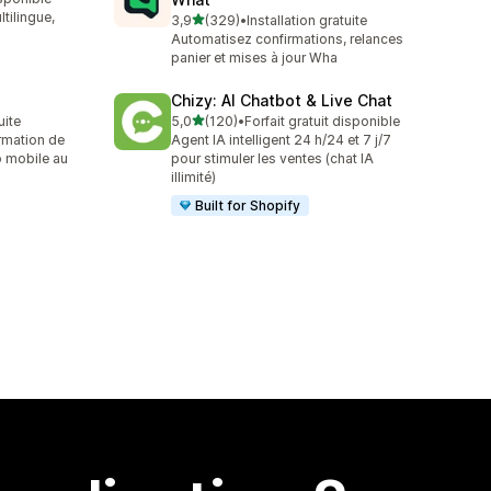
tilingue,
étoile(s) sur 5
3,9
(329)
•
Installation gratuite
329 avis au total
Automatisez confirmations, relances
panier et mises à jour Wha
Chizy: AI Chatbot & Live Chat
étoile(s) sur 5
uite
5,0
(120)
•
Forfait gratuit disponible
120 avis au total
rmation de
Agent IA intelligent 24 h/24 et 7 j/7
 mobile au
pour stimuler les ventes (chat IA
illimité)
Built for Shopify