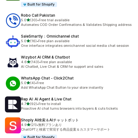
Built for Shopify
Robo Call Pakistan
5つ星中
5.0
(30)
•
Free trial available
合計レビュー数：30件
Automates COD Order Confirmations & Validates Shipping address
SaleSmartly：Omnichannel chat
5つ星中
5.0
(16)
•
Free plan available
合計レビュー数：16件
One interface integrates omnichannel social media chat session
Wizybot AI CRM & Chatbot
5つ星中
4.6
(143)
•
Free plan available
合計レビュー数：143件
AI Chatbot, Live Chat & CRM for support and sales
WhatsApp Chat ‑ Click2Chat
5つ星中
5.0
(4)
•
Free
合計レビュー数：4件
Add WhatsApp Chat Button to your store instantly
Rep AI: AI Agent & Live Chat
5つ星中
4.7
(92)
•
Free to install
合計レビュー数：92件
Proactive AI chat turns browsers into buyers & cuts tickets
Shoply AI検索＆AIチャットボット
5つ星中
4.9
(21)
•
無料プランあり
合計レビュー数：21件
ChatGPTと検索で実現する商品提案＆カスタマーサポート
Built for Shopify