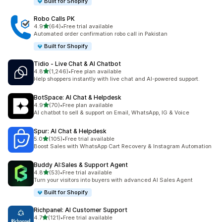
Built for Shopify
Robo Calls PK
5つ星中
4.9
(64)
•
Free trial available
合計レビュー数：64件
Automated order confirmation robo call in Pakistan
Built for Shopify
Tidio ‑ Live Chat & AI Chatbot
5つ星中
4.8
(1,246)
•
Free plan available
合計レビュー数：1246件
Help shoppers instantly with live chat and AI-powered support.
BotSpace: AI Chat & Helpdesk
5つ星中
4.9
(70)
•
Free plan available
合計レビュー数：70件
AI chatbot to sell & support on Email, WhatsApp, IG & Voice
Spur: AI Chat & Helpdesk
5つ星中
5.0
(105)
•
Free trial available
合計レビュー数：105件
Boost Sales with WhatsApp Cart Recovery & Instagram Automation
Buddy AI:Sales & Support Agent
5つ星中
4.8
(53)
•
Free trial available
合計レビュー数：53件
Turn your visitors into buyers with advanced AI Sales Agent
Built for Shopify
Richpanel: AI Customer Support
5つ星中
4.7
(121)
•
Free trial available
合計レビュー数：121件