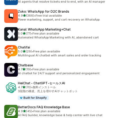
AI agents that resolve tickets end to end, with an AI manager
Zoko: WhatsApp for D2C Brands
5つ星中
4.9
(388)
•
Free trial available
合計レビュー数：388件
Power marketing, support, and cart recovery on WhatsApp
Kanal: WhatsApp Marketing+Chat
5つ星中
5.0
(77)
•
Free plan available
合計レビュー数：77件
Automated WhatsApp Marketing with AI, abandoned cart
Chatifai
5つ星中
5.0
(29)
•
Free plan available
合計レビュー数：29件
Multilingual AI chatbot with smart sales and order tracking
Chatbase
5つ星中
4.7
(19)
•
Free plan available
合計レビュー数：19件
AI chatbot for 24/7 support and personalized engagement
HeiChat ‑ ChatGPT‑セールスAI
5つ星中
4.7
(70)
•
無料インストール
合計レビュー数：70件
3段階の構成、売上を増やすAIチャットボット
Built for Shopify
BetterDocs FAQ Knowledge Base
5つ星中
4.9
(45)
•
Free plan available
合計レビュー数：45件
AI FAQ builder, knowledge base & help center with live chat