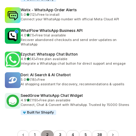
Watix ‑ WhatsApp Order Alerts
5つ星中
5.0
(12)
•
Free to install
合計レビュー数：12件
Connect your WhatsApp number with official Meta Cloud API
WhatFlow WhatsApp Business API
5つ星中
4.0
(1)
•
Free trial available
合計レビュー数：1件
Recover abandoned checkouts and send order updates on
WhatsApp
Ezychat: Whatsapp Chat Button
5つ星中
4.8
(4)
•
Free plan available
合計レビュー数：4件
Integrate a WhatsApp chat button for direct support and engage
Dori: AI Search & AI Chatbot
5つ星中
5.0
(18)
•
Free
合計レビュー数：18件
AI shopping assistant for discovery, recommendations & upsells
SeedGrow WhatsApp Chat Widget
5つ星中
4.9
(119)
•
Free plan available
合計レビュー数：119件
Connect, Chat & Convert with WhatsApp. Trusted by 15000 Stores
Built for Shopify
1
2
3
4
5
38