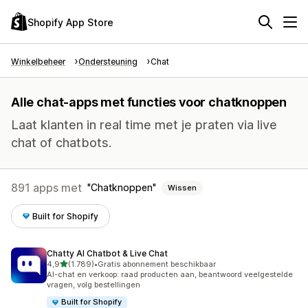
Shopify App Store
Winkelbeheer
Ondersteuning
Chat
Alle chat-apps met functies voor chatknoppen
Laat klanten in real time met je praten via live
chat of chatbots.
891 apps met
Chatknoppen
Wissen
Built for Shopify
Chatty AI Chatbot & Live Chat
van 5 sterren
4,9
(1.789)
•
Gratis abonnement beschikbaar
1789 recensies in totaal
AI-chat en verkoop: raad producten aan, beantwoord veelgestelde
vragen, volg bestellingen
Built for Shopify