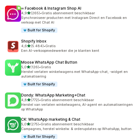
∞ Facebook & Instagram Shop AI
van 5 sterren
4,9
(265)
•
Gratis abonnement beschikbaar
265 recensies in totaal
Synchroniseer producten met Instagram Direct en Facebook en
verkoop met Chat AI
Built for Shopify
Shopify Inbox
van 5 sterren
4,6
(5.484)
•
Gratis
5484 recensies in totaal
Een AI-verkoopmedewerker die je klanten kent
Moose WhatsApp Chat Button
van 5 sterren
5,0
(126)
•
Gratis
126 recensies in totaal
Herstel verlaten winkelwagens met WhatsApp-chat, -widget en
automatisering
Built for Shopify
Dondy: WhatsApp Marketing+Chat
van 5 sterren
4,8
(772)
•
Gratis abonnement beschikbaar
772 recensies in totaal
Herstel van verlaten winkelwagens, AI-agent en automatiseringen
op WhatsApp
CK: WhatsApp marketing & Chat
van 5 sterren
5,0
(275)
•
Gratis abonnement beschikbaar
275 recensies in totaal
Campagnes, herstel winkelw. & orderupdates op WhatsApp, button
Built for Shopify