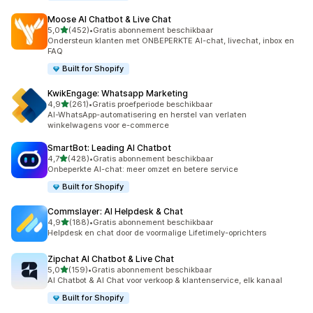
Moose AI Chatbot & Live Chat
van 5 sterren
5,0
(452)
•
Gratis abonnement beschikbaar
452 recensies in totaal
Ondersteun klanten met ONBEPERKTE AI-chat, livechat, inbox en
FAQ
Built for Shopify
KwikEngage: Whatsapp Marketing
van 5 sterren
4,9
(261)
•
Gratis proefperiode beschikbaar
261 recensies in totaal
AI-WhatsApp-automatisering en herstel van verlaten
winkelwagens voor e-commerce
SmartBot: Leading AI Chatbot
van 5 sterren
4,7
(428)
•
Gratis abonnement beschikbaar
428 recensies in totaal
Onbeperkte AI-chat: meer omzet en betere service
Built for Shopify
Commslayer: AI Helpdesk & Chat
van 5 sterren
4,9
(188)
•
Gratis abonnement beschikbaar
188 recensies in totaal
Helpdesk en chat door de voormalige Lifetimely-oprichters
Zipchat AI Chatbot & Live Chat
van 5 sterren
5,0
(159)
•
Gratis abonnement beschikbaar
159 recensies in totaal
AI Chatbot & AI Chat voor verkoop & klantenservice, elk kanaal
Built for Shopify