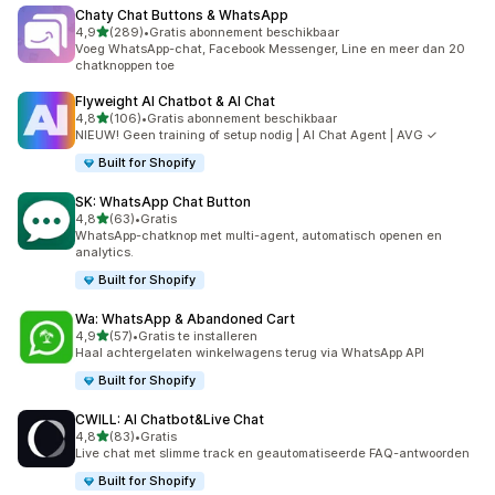
Chaty Chat Buttons & WhatsApp
van 5 sterren
4,9
(289)
•
Gratis abonnement beschikbaar
289 recensies in totaal
Voeg WhatsApp-chat, Facebook Messenger, Line en meer dan 20
chatknoppen toe
Flyweight AI Chatbot & AI Chat
van 5 sterren
4,8
(106)
•
Gratis abonnement beschikbaar
106 recensies in totaal
NIEUW! Geen training of setup nodig | AI Chat Agent | AVG ✓
Built for Shopify
SK: WhatsApp Chat Button
van 5 sterren
4,8
(63)
•
Gratis
63 recensies in totaal
WhatsApp-chatknop met multi-agent, automatisch openen en
analytics.
Built for Shopify
Wa: WhatsApp & Abandoned Cart
van 5 sterren
4,9
(57)
•
Gratis te installeren
57 recensies in totaal
Haal achtergelaten winkelwagens terug via WhatsApp API
Built for Shopify
CWILL: AI Chatbot&Live Chat
van 5 sterren
4,8
(83)
•
Gratis
83 recensies in totaal
Live chat met slimme track en geautomatiseerde FAQ-antwoorden
Built for Shopify