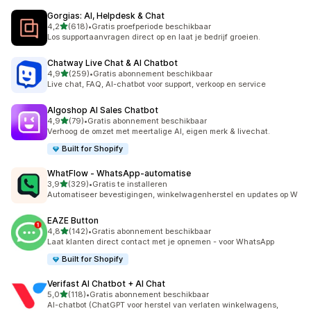
Gorgias: AI, Helpdesk & Chat
van 5 sterren
4,2
(618)
•
Gratis proefperiode beschikbaar
618 recensies in totaal
Los supportaanvragen direct op en laat je bedrijf groeien.
Chatway Live Chat & AI Chatbot
van 5 sterren
4,9
(259)
•
Gratis abonnement beschikbaar
259 recensies in totaal
Live chat, FAQ, AI-chatbot voor support, verkoop en service
Algoshop AI Sales Chatbot
van 5 sterren
4,9
(79)
•
Gratis abonnement beschikbaar
79 recensies in totaal
Verhoog de omzet met meertalige AI, eigen merk & livechat.
Built for Shopify
WhatFlow ‑ WhatsApp‑automatise
van 5 sterren
3,9
(329)
•
Gratis te installeren
329 recensies in totaal
Automatiseer bevestigingen, winkelwagenherstel en updates op W
EAZE Button
van 5 sterren
4,8
(142)
•
Gratis abonnement beschikbaar
142 recensies in totaal
Laat klanten direct contact met je opnemen - voor WhatsApp
Built for Shopify
Verifast AI Chatbot + AI Chat
van 5 sterren
5,0
(118)
•
Gratis abonnement beschikbaar
118 recensies in totaal
AI-chatbot (ChatGPT voor herstel van verlaten winkelwagens,