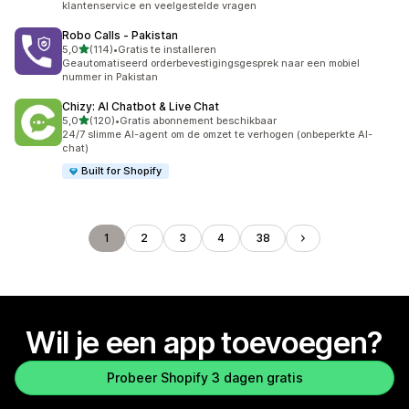
klantenservice en veelgestelde vragen
Robo Calls ‑ Pakistan
van 5 sterren
5,0
(114)
•
Gratis te installeren
114 recensies in totaal
Geautomatiseerd orderbevestigingsgesprek naar een mobiel
nummer in Pakistan
Chizy: AI Chatbot & Live Chat
van 5 sterren
5,0
(120)
•
Gratis abonnement beschikbaar
120 recensies in totaal
24/7 slimme AI-agent om de omzet te verhogen (onbeperkte AI-
chat)
Built for Shopify
1
2
3
4
38
Wil je een app toevoegen?
Probeer Shopify 3 dagen gratis