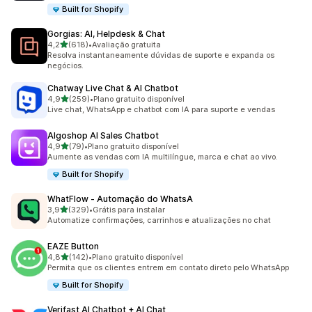
Built for Shopify
Gorgias: AI, Helpdesk & Chat
de 5 estrelas
4,2
(618)
•
Avaliação gratuita
618 avaliações ao todo
Resolva instantaneamente dúvidas de suporte e expanda os
negócios.
Chatway Live Chat & AI Chatbot
de 5 estrelas
4,9
(259)
•
Plano gratuito disponível
259 avaliações ao todo
Live chat, WhatsApp e chatbot com IA para suporte e vendas
Algoshop AI Sales Chatbot
de 5 estrelas
4,9
(79)
•
Plano gratuito disponível
79 avaliações ao todo
Aumente as vendas com IA multilíngue, marca e chat ao vivo.
Built for Shopify
WhatFlow ‑ Automação do WhatsA
de 5 estrelas
3,9
(329)
•
Grátis para instalar
329 avaliações ao todo
Automatize confirmações, carrinhos e atualizações no chat
EAZE Button
de 5 estrelas
4,8
(142)
•
Plano gratuito disponível
142 avaliações ao todo
Permita que os clientes entrem em contato direto pelo WhatsApp
Built for Shopify
Verifast AI Chatbot + AI Chat