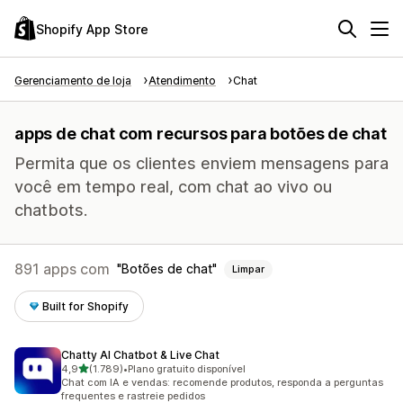
Shopify App Store
Gerenciamento de loja
Atendimento
Chat
apps de chat com recursos para botões de chat
Permita que os clientes enviem mensagens para
você em tempo real, com chat ao vivo ou
chatbots.
891 apps com
Botões de chat
Limpar
Built for Shopify
Chatty AI Chatbot & Live Chat
de 5 estrelas
4,9
(1.789)
•
Plano gratuito disponível
1789 avaliações ao todo
Chat com IA e vendas: recomende produtos, responda a perguntas
frequentes e rastreie pedidos