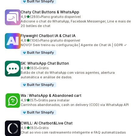
Built for Shopify
Chaty Chat Buttons & WhatsApp
de 5 estrelas
4,9
(289)
•
Plano gratuito disponível
289 avaliações ao todo
Adicione o chat do WhatsApp, Facebook Messenger, Line e mais de
20 botões de chat
Flyweight Chatbot IA & Chat IA
de 5 estrelas
4,8
(106)
•
Plano gratuito disponível
106 avaliações ao todo
NOVO! Sem treino ou configuração | Agente de Chat IA | GDPR ✓
Built for Shopify
SK: WhatsApp Chat Button
de 5 estrelas
4,8
(63)
•
Grátis
63 avaliações ao todo
Botão de chat do WhatsApp com vários agentes, abertura
automática e análise de dados.
Built for Shopify
Wa : WhatsApp & Abandoned cart
de 5 estrelas
4,9
(57)
•
Grátis para instalar
57 avaliações ao todo
Carrinhos abandonados, cash on delivery (COD) via WhatsApp API
Built for Shopify
CWILL: AI Chatbot&Live Chat
de 5 estrelas
4,8
(83)
•
Grátis
83 avaliações ao todo
Chat ao vivo com rastreamento inteligente e FAQ automatizadas