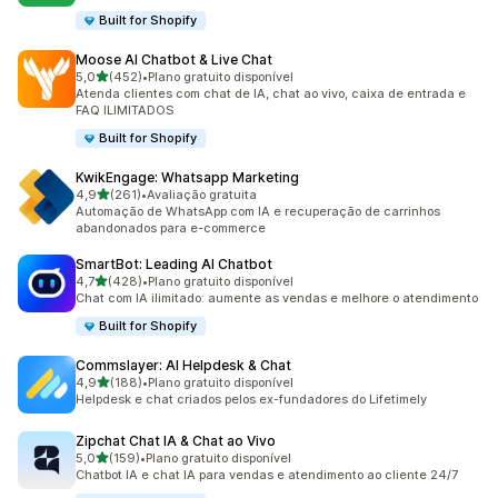
Built for Shopify
Moose AI Chatbot & Live Chat
de 5 estrelas
5,0
(452)
•
Plano gratuito disponível
452 avaliações ao todo
Atenda clientes com chat de IA, chat ao vivo, caixa de entrada e
FAQ ILIMITADOS
Built for Shopify
KwikEngage: Whatsapp Marketing
de 5 estrelas
4,9
(261)
•
Avaliação gratuita
261 avaliações ao todo
Automação de WhatsApp com IA e recuperação de carrinhos
abandonados para e-commerce
SmartBot: Leading AI Chatbot
de 5 estrelas
4,7
(428)
•
Plano gratuito disponível
428 avaliações ao todo
Chat com IA ilimitado: aumente as vendas e melhore o atendimento
Built for Shopify
Commslayer: AI Helpdesk & Chat
de 5 estrelas
4,9
(188)
•
Plano gratuito disponível
188 avaliações ao todo
Helpdesk e chat criados pelos ex-fundadores do Lifetimely
Zipchat Chat IA & Chat ao Vivo
de 5 estrelas
5,0
(159)
•
Plano gratuito disponível
159 avaliações ao todo
Chatbot IA e chat IA para vendas e atendimento ao cliente 24/7