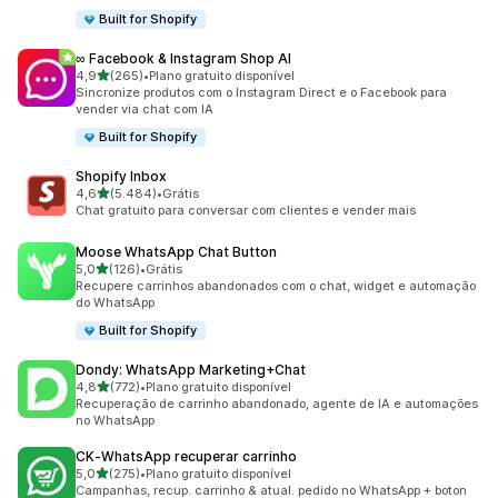
Built for Shopify
∞ Facebook & Instagram Shop AI
de 5 estrelas
4,9
(265)
•
Plano gratuito disponível
265 avaliações ao todo
Sincronize produtos com o Instagram Direct e o Facebook para
vender via chat com IA
Built for Shopify
Shopify Inbox
de 5 estrelas
4,6
(5.484)
•
Grátis
5484 avaliações ao todo
Chat gratuito para conversar com clientes e vender mais
Moose WhatsApp Chat Button
de 5 estrelas
5,0
(126)
•
Grátis
126 avaliações ao todo
Recupere carrinhos abandonados com o chat, widget e automação
do WhatsApp
Built for Shopify
Dondy: WhatsApp Marketing+Chat
de 5 estrelas
4,8
(772)
•
Plano gratuito disponível
772 avaliações ao todo
Recuperação de carrinho abandonado, agente de IA e automações
no WhatsApp
CK‑WhatsApp recuperar carrinho
de 5 estrelas
5,0
(275)
•
Plano gratuito disponível
275 avaliações ao todo
Campanhas, recup. carrinho & atual. pedido no WhatsApp + boton