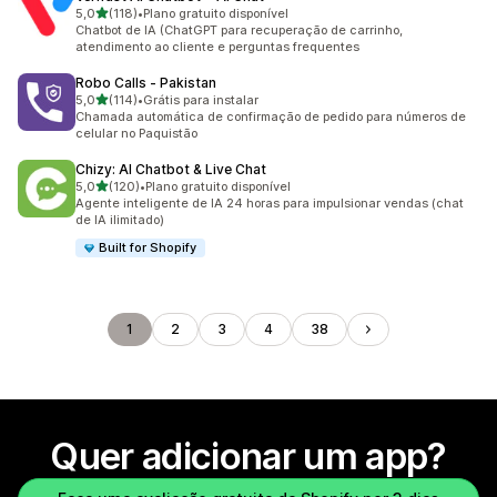
de 5 estrelas
5,0
(118)
•
Plano gratuito disponível
118 avaliações ao todo
Chatbot de IA (ChatGPT para recuperação de carrinho,
atendimento ao cliente e perguntas frequentes
Robo Calls ‑ Pakistan
de 5 estrelas
5,0
(114)
•
Grátis para instalar
114 avaliações ao todo
Chamada automática de confirmação de pedido para números de
celular no Paquistão
Chizy: AI Chatbot & Live Chat
de 5 estrelas
5,0
(120)
•
Plano gratuito disponível
120 avaliações ao todo
Agente inteligente de IA 24 horas para impulsionar vendas (chat
de IA ilimitado)
Built for Shopify
1
2
3
4
38
Quer adicionar um app?