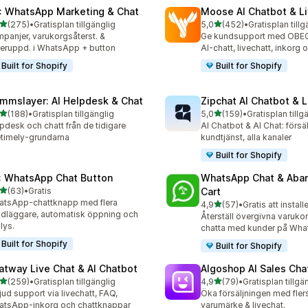
: WhatsApp Marketing & Chat
Moose AI Chatbot & Li
av 5 stjärnor
av 5 stjärnor
(275)
•
Gratisplan tillgänglig
5,0
(452)
•
Gratisplan tillg
 recensioner totalt
452 recensioner totalt
panjer, varukorgsåterst. &
Ge kundsupport med OB
eruppd. i WhatsApp + button
AI-chatt, livechatt, inkorg
Built for Shopify
Built for Shopify
mmslayer: AI Helpdesk & Chat
Zipchat AI Chatbot & L
av 5 stjärnor
av 5 stjärnor
(188)
•
Gratisplan tillgänglig
5,0
(159)
•
Gratisplan tillg
 recensioner totalt
159 recensioner totalt
pdesk och chatt från de tidigare
AI Chatbot & AI Chat: försä
etimely-grundarna
kundtjänst, alla kanaler
Built for Shopify
: WhatsApp Chat Button
WhatsApp Chat & Aba
av 5 stjärnor
(63)
•
Gratis
Cart
recensioner totalt
tsApp-chattknapp med flera
av 5 stjärnor
4,9
(57)
•
Gratis att install
57 recensioner totalt
dläggare, automatisk öppning och
Återställ övergivna varuko
lys.
chatta med kunder på Wha
Built for Shopify
Built for Shopify
atway Live Chat & AI Chatbot
Algoshop AI Sales Cha
av 5 stjärnor
av 5 stjärnor
(259)
•
Gratisplan tillgänglig
4,9
(79)
•
Gratisplan tillgä
 recensioner totalt
79 recensioner totalt
jud support via livechatt, FAQ,
Öka försäljningen med fler
tsApp-inkorg och chattknappar
varumärke & livechat.