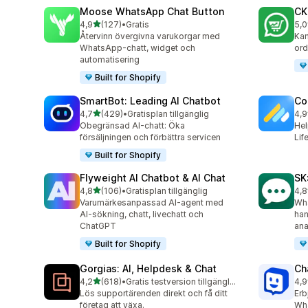
Moose WhatsApp Chat Button
CK
av 5 stjärnor
4,9
(127)
•
Gratis
5,0
127 recensioner totalt
275
Återvinn övergivna varukorgar med
Kam
WhatsApp-chatt, widget och
ord
automatisering
Built for Shopify
SmartBot: Leading AI Chatbot
Co
av 5 stjärnor
4,7
(429)
•
Gratisplan tillgänglig
4,9
429 recensioner totalt
188
Obegränsad AI-chatt: Öka
Hel
försäljningen och förbättra servicen
Lif
Built for Shopify
Flyweight AI Chatbot & AI Chat
SK
av 5 stjärnor
4,8
(106)
•
Gratisplan tillgänglig
4,8
106 recensioner totalt
63 
Varumärkesanpassad AI-agent med
Wha
AI-sökning, chatt, livechatt och
han
ChatGPT
ana
Built for Shopify
Gorgias: AI, Helpdesk & Chat
Ch
av 5 stjärnor
4,2
(618)
•
Gratis testversion tillgänglig
4,9
618 recensioner totalt
259
Lös supportärenden direkt och få ditt
Erb
företag att växa.
Wha