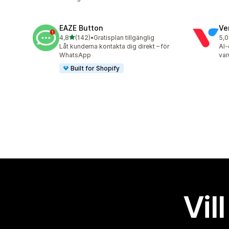
EAZE Button
Ve
av 5 stjärnor
4,8
(142)
•
Gratisplan tillgänglig
5,0
142 recensioner totalt
118
Låt kunderna kontakta dig direkt – för
AI-
WhatsApp
var
Built for Shopify
Vil