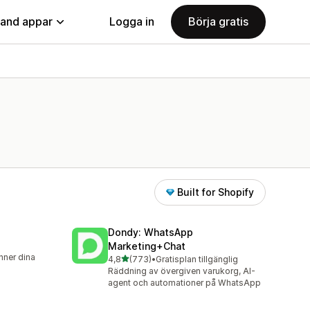
land appar
Logga in
Börja gratis
Built for Shopify
Dondy: WhatsApp
Marketing+Chat
nner dina
av 5 stjärnor
4,8
(773)
•
Gratisplan tillgänglig
773 recensioner totalt
Räddning av övergiven varukorg, AI-
agent och automationer på WhatsApp