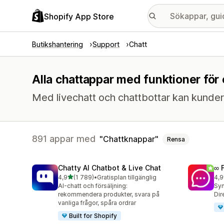
Shopify App Store
Butikshantering
Support
Chatt
Alla chattappar med funktioner för
Med livechatt och chattbottar kan kunder
891 appar med
Chattknappar
Rensa
Chatty AI Chatbot & Live Chat
∞ 
av 5 stjärnor
4,9
(1 789)
•
Gratisplan tillgänglig
4,9
1789 recensioner totalt
265
AI-chatt och försäljning:
Syn
rekommendera produkter, svara på
Dir
vanliga frågor, spåra ordrar
Built for Shopify