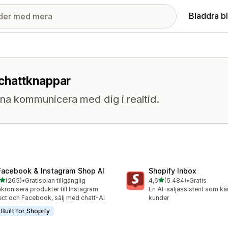
Bläddra b
 chattknappar
na kommunicera med dig i realtid.
Facebook & Instagram Shop AI
Shopify Inbox
av 5 stjärnor
av 5 stjärnor
(265)
•
Gratisplan tillgänglig
4,6
(5 484)
•
Gratis
 recensioner totalt
5484 recensioner totalt
kronisera produkter till Instagram
En AI-säljassistent som kä
ect och Facebook, sälj med chatt-AI
kunder
Built for Shopify