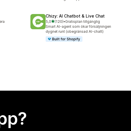
Chizy: AI Chatbot & Live Chat
av 5 stjärnor
lera
5,0
(120)
•
Gratisplan tillgänglig
120 recensioner totalt
Smart AI-agent som ökar försäljningen
dygnet runt (obegränsad AI-chatt)
Built for Shopify
app?