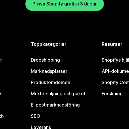
Prova Shopify gratis i 3 dagar
Toppkategorier
Resurser
r
Dropshipping
Shopifys hjä
Marknadsplatser
API-dokume
Produktomdömen
Shopify Co
s
Merförsäljning och paket
Forskning
E-postmarknadsföring
ch
SEO
Leverans