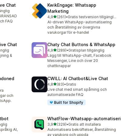
ve Chat
KwikEngage: Whatsapp
änglig
Marketing
EGRÄNSAD
av 5 stjärnor
4,9
(261)
•
Gratis testversion tillgänglig
261 recensioner totalt
 och FAQ
AI-driven WhatsApp-automatisering
och återställning av övergivna
varukorgar för e-handel
ive Chat
Chaty Chat Buttons & WhatsApp
av 5 stjärnor
änglig
4,9
(289)
•
Gratisplan tillgänglig
289 recensioner totalt
ljning &
Lägg till WhatsApp-chatt, Facebook
Messenger, Line och över 20
chattknappar
ndoned
CWILL: AI Chatbot&Live Chat
av 5 stjärnor
4,8
(83)
•
Gratis
83 recensioner totalt
Live chat med smart spårning och
era
automatiserade FAQ
rgar och
tsApp.
Built for Shopify
tbot
WhatFlow‑Whatsapp‑automatiseri
av 5 stjärnor
nglig
3,9
(329)
•
Gratis att installera
329 recensioner totalt
språkig AI,
Automatisera bekräftelser, återställning
av varukorg och uppda