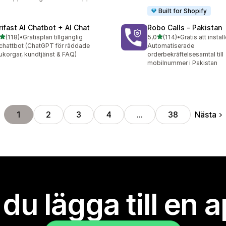
Built for Shopify
rifast AI Chatbot + AI Chat
Robo Calls ‑ Pakistan
av 5 stjärnor
av 5 stjärnor
(118)
•
Gratisplan tillgänglig
5,0
(114)
•
Gratis att instal
 recensioner totalt
114 recensioner totalt
chattbot (ChatGPT för räddade
Automatiserade
ukorgar, kundtjänst & FAQ)
orderbekräftelsesamtal till
mobilnummer i Pakistan
Nästa
1
2
3
4
…
38
l du lägga till en 