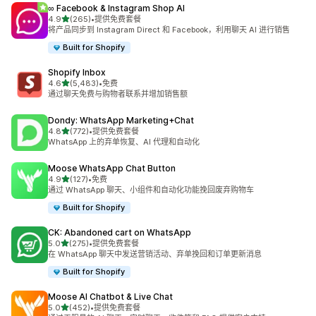
∞ Facebook & Instagram Shop AI
星（满分 5 星）
4.9
(265)
•
提供免费套餐
总共 265 条评论
将产品同步到 Instagram Direct 和 Facebook，利用聊天 AI 进行销售
Built for Shopify
Shopify Inbox
星（满分 5 星）
4.6
(5,483)
•
免费
总共 5483 条评论
通过聊天免费与购物者联系并增加销售额
Dondy: WhatsApp Marketing+Chat
星（满分 5 星）
4.8
(772)
•
提供免费套餐
总共 772 条评论
WhatsApp 上的弃单恢复、AI 代理和自动化
Moose WhatsApp Chat Button
星（满分 5 星）
4.9
(127)
•
免费
总共 127 条评论
通过 WhatsApp 聊天、小组件和自动化功能挽回废弃购物车
Built for Shopify
CK: Abandoned cart on WhatsApp
星（满分 5 星）
5.0
(275)
•
提供免费套餐
总共 275 条评论
在 WhatsApp 聊天中发送营销活动、弃单挽回和订单更新消息
Built for Shopify
Moose AI Chatbot & Live Chat
星（满分 5 星）
5.0
(452)
•
提供免费套餐
总共 452 条评论