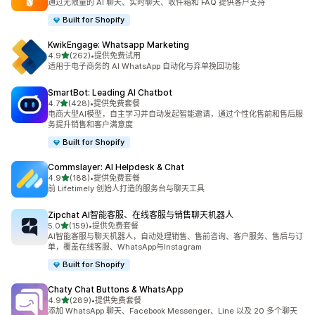
通过无限量的 AI 聊天、实时聊天、收件箱和 FAQ 提供客户支持
Built for Shopify
KwikEngage: Whatsapp Marketing
星（满分 5 星）
4.9
(262)
•
提供免费试用
总共 262 条评论
适用于电子商务的 AI WhatsApp 自动化与弃单挽回功能
SmartBot: Leading AI Chatbot
星（满分 5 星）
4.7
(428)
•
提供免费套餐
总共 428 条评论
电商大型AI模型，自主学习并自动发起智能邀请，通过个性化售前和售后服
务提升销售和客户满意度
Built for Shopify
Commslayer: AI Helpdesk & Chat
星（满分 5 星）
4.9
(188)
•
提供免费套餐
总共 188 条评论
前 Lifetimely 创始人打造的服务台与聊天工具
Zipchat AI智能客服、在线客服与销售聊天机器人
星（满分 5 星）
5.0
(159)
•
提供免费套餐
总共 159 条评论
AI智能客服与聊天机器人，自动处理销售、售前咨询、客户服务、售后与订
单，覆盖在线客服、WhatsApp与Instagram
Built for Shopify
Chaty Chat Buttons & WhatsApp
星（满分 5 星）
4.9
(289)
•
提供免费套餐
总共 289 条评论
添加 WhatsApp 聊天、Facebook Messenger、Line 以及 20 多个聊天