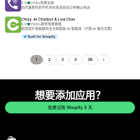
星（满分 5 星）
5.0
(114)
•
免费安装
总共 114 条评论
向巴基斯坦的手机号码发送自动订单确认电话
Chizy: AI Chatbot & Live Chat
星（满分 5 星）
5.0
(120)
•
提供免费套餐
总共 120 条评论
助您提升销售额的全天候智能 AI 智能体（不限 AI 聊天次数）
Built for Shopify
1
2
3
4
38
想要添加应用？
免费试用 Shopify 3 天