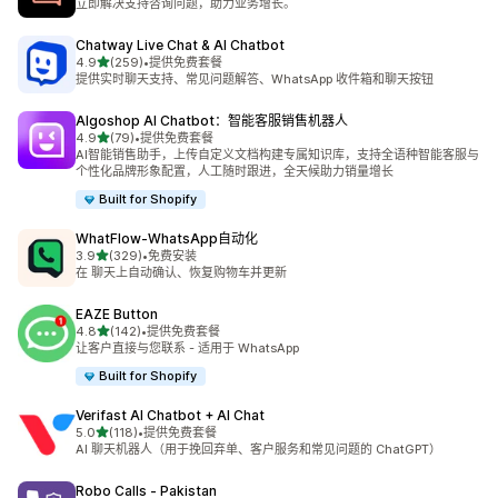
立即解决支持咨询问题，助力业务增长。
Chatway Live Chat & AI Chatbot
星（满分 5 星）
4.9
(259)
•
提供免费套餐
总共 259 条评论
提供实时聊天支持、常见问题解答、WhatsApp 收件箱和聊天按钮
Algoshop AI Chatbot：智能客服销售机器人
星（满分 5 星）
4.9
(79)
•
提供免费套餐
总共 79 条评论
AI智能销售助手，上传自定义文档构建专属知识库，支持全语种智能客服与
个性化品牌形象配置，人工随时跟进，全天候助力销量增长
Built for Shopify
WhatFlow‑WhatsApp自动化
星（满分 5 星）
3.9
(329)
•
免费安装
总共 329 条评论
在 聊天上自动确认、恢复购物车并更新
EAZE Button
星（满分 5 星）
4.8
(142)
•
提供免费套餐
总共 142 条评论
让客户直接与您联系 - 适用于 WhatsApp
Built for Shopify
Verifast AI Chatbot + AI Chat
星（满分 5 星）
5.0
(118)
•
提供免费套餐
总共 118 条评论
AI 聊天机器人（用于挽回弃单、客户服务和常见问题的 ChatGPT）
Robo Calls ‑ Pakistan