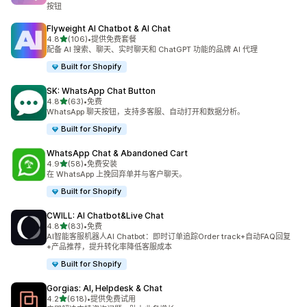
按钮
Flyweight AI Chatbot & AI Chat
星（满分 5 星）
4.8
(106)
•
提供免费套餐
总共 106 条评论
配备 AI 搜索、聊天、实时聊天和 ChatGPT 功能的品牌 AI 代理
Built for Shopify
SK: WhatsApp Chat Button
星（满分 5 星）
4.8
(63)
•
免费
总共 63 条评论
WhatsApp 聊天按钮，支持多客服、自动打开和数据分析。
Built for Shopify
WhatsApp Chat & Abandoned Cart
星（满分 5 星）
4.9
(58)
•
免费安装
总共 58 条评论
在 WhatsApp 上挽回弃单并与客户聊天。
Built for Shopify
CWILL: AI Chatbot&Live Chat
星（满分 5 星）
4.8
(83)
•
免费
总共 83 条评论
AI智能客服机器人AI Chatbot：即时订单追踪Order track+自动FAQ回复
+产品推荐，提升转化率降低客服成本
Built for Shopify
Gorgias: AI, Helpdesk & Chat
星（满分 5 星）
4.2
(618)
•
提供免费试用
总共 618 条评论