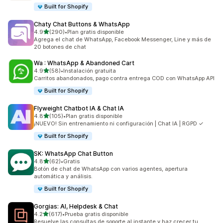
Built for Shopify
Chaty Chat Buttons & WhatsApp
de 5 estrellas
4.9
(290)
•
Plan gratis disponible
290 reseñas en total
Agrega el chat de WhatsApp, Facebook Messenger, Line y más de
20 botones de chat
Wa : WhatsApp & Abandoned Cart
de 5 estrellas
4.9
(58)
•
Instalación gratuita
58 reseñas en total
Carritos abandonados, pago contra entrega COD con WhatsApp API
Built for Shopify
Flyweight Chatbot IA & Chat IA
de 5 estrellas
4.8
(105)
•
Plan gratis disponible
105 reseñas en total
¡NUEVO! Sin entrenamiento ni configuración | Chat IA | RGPD ✓
Built for Shopify
SK: WhatsApp Chat Button
de 5 estrellas
4.8
(62)
•
Gratis
62 reseñas en total
Botón de chat de WhatsApp con varios agentes, apertura
automática y análisis.
Built for Shopify
Gorgias: AI, Helpdesk & Chat
de 5 estrellas
4.2
(617)
•
Prueba gratis disponible
617 reseñas en total
Resuelve las consultas de soporte al instante y haz crecer tu