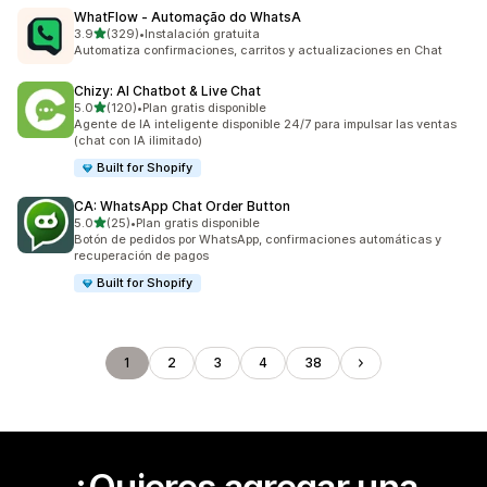
WhatFlow ‑ Automação do WhatsA
de 5 estrellas
3.9
(329)
•
Instalación gratuita
329 reseñas en total
Automatiza confirmaciones, carritos y actualizaciones en Chat
Chizy: AI Chatbot & Live Chat
de 5 estrellas
5.0
(120)
•
Plan gratis disponible
120 reseñas en total
Agente de IA inteligente disponible 24/7 para impulsar las ventas
(chat con IA ilimitado)
Built for Shopify
CA: WhatsApp Chat Order Button
de 5 estrellas
5.0
(25)
•
Plan gratis disponible
25 reseñas en total
Botón de pedidos por WhatsApp, confirmaciones automáticas y
recuperación de pagos
Built for Shopify
1
2
3
4
38