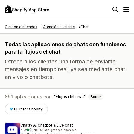
Shopify App Store
Gestión de tiendas
Atención al cliente
Chat
Todas las aplicaciones de chats con funciones
para la flujos del chat
Ofrece a los clientes una forma de enviarte
mensajes en tiempo real, ya sea mediante chat
en vivo o chatbots.
891 aplicaciones con
Flujos del chat
Borrar
Built for Shopify
Chatty AI Chatbot & Live Chat
de 5 estrellas
4.9
(1,788)
•
Plan gratis disponible
1788 reseñas en total