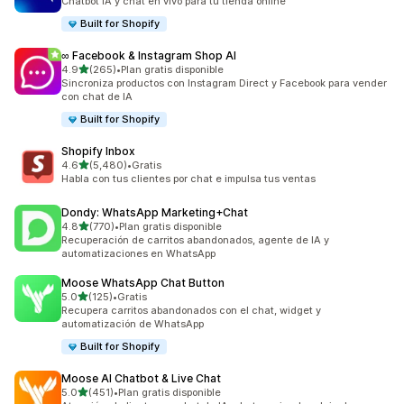
Chatbot IA y chat en vivo para tu tienda online
Built for Shopify
∞ Facebook & Instagram Shop AI
de 5 estrellas
4.9
(265)
•
Plan gratis disponible
265 reseñas en total
Sincroniza productos con Instagram Direct y Facebook para vender
con chat de IA
Built for Shopify
Shopify Inbox
de 5 estrellas
4.6
(5,480)
•
Gratis
5480 reseñas en total
Habla con tus clientes por chat e impulsa tus ventas
Dondy: WhatsApp Marketing+Chat
de 5 estrellas
4.8
(770)
•
Plan gratis disponible
770 reseñas en total
Recuperación de carritos abandonados, agente de IA y
automatizaciones en WhatsApp
Moose WhatsApp Chat Button
de 5 estrellas
5.0
(125)
•
Gratis
125 reseñas en total
Recupera carritos abandonados con el chat, widget y
automatización de WhatsApp
Built for Shopify
Moose AI Chatbot & Live Chat
de 5 estrellas
5.0
(451)
•
Plan gratis disponible
451 reseñas en total