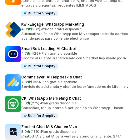
Atención al cliente con chat de IA, chat en vivo, bandeja de
entrada y preguntas frecuentes ILIMITADOS
Built for Shopify
KwikEngage: Whatsapp Marketing
de 5 estrellas
4.9
(262)
•
Prueba gratis disponible
262 reseñas en total
Automatización de WhatsApp con IA y recuperación de carritos
abandonados para comercio electrónico
SmartBot: Leading AI Chatbot
de 5 estrellas
4.7
(428)
•
Plan gratis disponible
428 reseñas en total
Soporte al Cliente Transformado con Smartbot Impulsado por IA.
Built for Shopify
Commslayer: AI Helpdesk & Chat
de 5 estrellas
4.9
(188)
•
Plan gratis disponible
188 reseñas en total
Servicio de asistencia y chat de los exfundadores de Lifetimely
CK: WhatsApp Marketing & Chat
de 5 estrellas
5.0
(275)
•
Plan gratis disponible
275 reseñas en total
Campañas, recup. carrito & act. pedido en WhatsApp + boton
Built for Shopify
Zipchat Chat IA & Chat en Vivo
de 5 estrellas
5.0
(159)
•
Plan gratis disponible
159 reseñas en total
Chatbot IA y chat IA para ventas y atención al cliente, 24/7