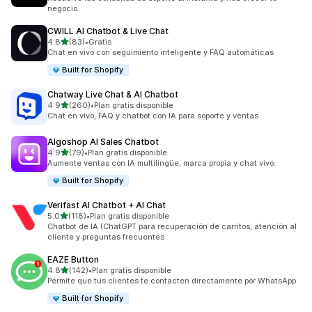
negocio.
CWILL AI Chatbot & Live Chat
de 5 estrellas
4.8
(83)
•
Gratis
83 reseñas en total
Chat en vivo con seguimiento inteligente y FAQ automáticas
Built for Shopify
Chatway Live Chat & AI Chatbot
de 5 estrellas
4.9
(260)
•
Plan gratis disponible
260 reseñas en total
Chat en vivo, FAQ y chatbot con IA para soporte y ventas
Algoshop AI Sales Chatbot
de 5 estrellas
4.9
(79)
•
Plan gratis disponible
79 reseñas en total
Aumente ventas con IA multilingüe, marca propia y chat vivo.
Built for Shopify
Verifast AI Chatbot + AI Chat
de 5 estrellas
5.0
(118)
•
Plan gratis disponible
118 reseñas en total
Chatbot de IA (ChatGPT para recuperación de carritos, atención al
cliente y preguntas frecuentes
EAZE Button
de 5 estrellas
4.8
(142)
•
Plan gratis disponible
142 reseñas en total
Permite que tus clientes te contacten directamente por WhatsApp
Built for Shopify