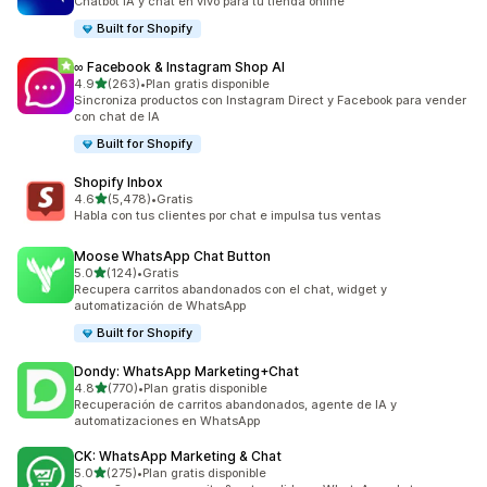
Chatbot IA y chat en vivo para tu tienda online
Built for Shopify
∞ Facebook & Instagram Shop AI
de 5 estrellas
4.9
(263)
•
Plan gratis disponible
263 reseñas en total
Sincroniza productos con Instagram Direct y Facebook para vender
con chat de IA
Built for Shopify
Shopify Inbox
de 5 estrellas
4.6
(5,478)
•
Gratis
5478 reseñas en total
Habla con tus clientes por chat e impulsa tus ventas
Moose WhatsApp Chat Button
de 5 estrellas
5.0
(124)
•
Gratis
124 reseñas en total
Recupera carritos abandonados con el chat, widget y
automatización de WhatsApp
Built for Shopify
Dondy: WhatsApp Marketing+Chat
de 5 estrellas
4.8
(770)
•
Plan gratis disponible
770 reseñas en total
Recuperación de carritos abandonados, agente de IA y
automatizaciones en WhatsApp
CK: WhatsApp Marketing & Chat
de 5 estrellas
5.0
(275)
•
Plan gratis disponible
275 reseñas en total