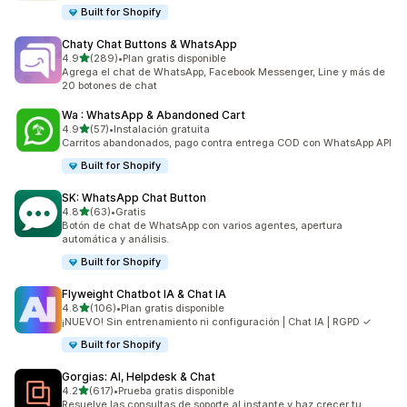
Built for Shopify
Chaty Chat Buttons & WhatsApp
de 5 estrellas
4.9
(289)
•
Plan gratis disponible
289 reseñas en total
Agrega el chat de WhatsApp, Facebook Messenger, Line y más de
20 botones de chat
Wa : WhatsApp & Abandoned Cart
de 5 estrellas
4.9
(57)
•
Instalación gratuita
57 reseñas en total
Carritos abandonados, pago contra entrega COD con WhatsApp API
Built for Shopify
SK: WhatsApp Chat Button
de 5 estrellas
4.8
(63)
•
Gratis
63 reseñas en total
Botón de chat de WhatsApp con varios agentes, apertura
automática y análisis.
Built for Shopify
Flyweight Chatbot IA & Chat IA
de 5 estrellas
4.8
(106)
•
Plan gratis disponible
106 reseñas en total
¡NUEVO! Sin entrenamiento ni configuración | Chat IA | RGPD ✓
Built for Shopify
Gorgias: AI, Helpdesk & Chat
de 5 estrellas
4.2
(617)
•
Prueba gratis disponible
617 reseñas en total
Resuelve las consultas de soporte al instante y haz crecer tu