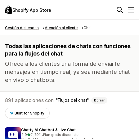
Shopify App Store
Gestión de tiendas
Atención al cliente
Chat
Todas las aplicaciones de chats con funciones
para la flujos del chat
Ofrece a los clientes una forma de enviarte
mensajes en tiempo real, ya sea mediante chat
en vivo o chatbots.
891 aplicaciones con
Flujos del chat
Borrar
Built for Shopify
Chatty AI Chatbot & Live Chat
de 5 estrellas
4.9
(1,791)
•
Plan gratis disponible
1791 reseñas en total