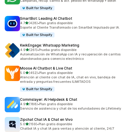
Campañas, recup. carrito & act. pedido en WhatsApp + boton
Built for Shopify
SmartBot: Leading AI Chatbot
de 5 estrellas
4.7
(428)
•
Plan gratis disponible
428 reseñas en total
Soporte al Cliente Transformado con Smartbot Impulsado por IA.
Built for Shopify
KwikEngage: Whatsapp Marketing
de 5 estrellas
4.9
(261)
•
Prueba gratis disponible
261 reseñas en total
Automatización de WhatsApp con IA y recuperación de carritos
abandonados para comercio electrónico
Moose AI Chatbot & Live Chat
de 5 estrellas
5.0
(452)
•
Plan gratis disponible
452 reseñas en total
Atención al cliente con chat de IA, chat en vivo, bandeja de
entrada y preguntas frecuentes ILIMITADOS
Built for Shopify
Commslayer: AI Helpdesk & Chat
de 5 estrellas
4.9
(188)
•
Plan gratis disponible
188 reseñas en total
Servicio de asistencia y chat de los exfundadores de Lifetimely
Zipchat Chat IA & Chat en Vivo
de 5 estrellas
5.0
(159)
•
Plan gratis disponible
159 reseñas en total
Chatbot IA y chat IA para ventas y atención al cliente, 24/7