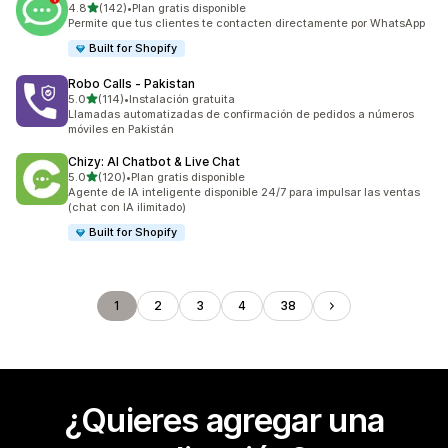
de 5 estrellas
4.8
(142)
•
Plan gratis disponible
142 reseñas en total
Permite que tus clientes te contacten directamente por WhatsApp
Built for Shopify
Robo Calls ‑ Pakistan
de 5 estrellas
5.0
(114)
•
Instalación gratuita
114 reseñas en total
Llamadas automatizadas de confirmación de pedidos a números
móviles en Pakistán
Chizy: AI Chatbot & Live Chat
de 5 estrellas
5.0
(120)
•
Plan gratis disponible
120 reseñas en total
Agente de IA inteligente disponible 24/7 para impulsar las ventas
(chat con IA ilimitado)
Built for Shopify
1
2
3
4
38
¿Quieres agregar una