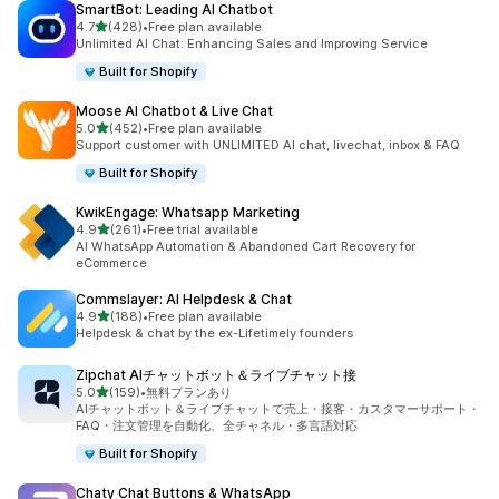
SmartBot: Leading AI Chatbot
5つ星中
4.7
(428)
•
Free plan available
合計レビュー数：428件
Unlimited AI Chat: Enhancing Sales and Improving Service
Built for Shopify
Moose AI Chatbot & Live Chat
5つ星中
5.0
(452)
•
Free plan available
合計レビュー数：452件
Support customer with UNLIMITED AI chat, livechat, inbox & FAQ
Built for Shopify
KwikEngage: Whatsapp Marketing
5つ星中
4.9
(261)
•
Free trial available
合計レビュー数：261件
AI WhatsApp Automation & Abandoned Cart Recovery for
eCommerce
Commslayer: AI Helpdesk & Chat
5つ星中
4.9
(188)
•
Free plan available
合計レビュー数：188件
Helpdesk & chat by the ex-Lifetimely founders
Zipchat AIチャットボット＆ライブチャット接
5つ星中
5.0
(159)
•
無料プランあり
合計レビュー数：159件
AIチャットボット＆ライブチャットで売上・接客・カスタマーサポート・
FAQ・注文管理を自動化、全チャネル・多言語対応
Built for Shopify
Chaty Chat Buttons & WhatsApp