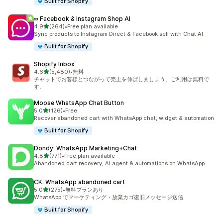
Built for Shopify
∞ Facebook & Instagram Shop AI
5つ星中
4.9
(264)
•
Free plan available
合計レビュー数：264件
Sync products to Instagram Direct & Facebook sell with Chat AI
Built for Shopify
Shopify Inbox
5つ星中
4.6
(5,480)
•
無料
合計レビュー数：5480件
チャットでお客様とつながって売上を伸ばしましょう。ご利用は無料で
す。
Moose WhatsApp Chat Button
5つ星中
5.0
(126)
•
Free
合計レビュー数：126件
Recover abandoned cart with WhatsApp chat, widget & automation
Built for Shopify
Dondy: WhatsApp Marketing+Chat
5つ星中
4.8
(771)
•
Free plan available
合計レビュー数：771件
Abandoned cart recovery, AI agent & automations on WhatsApp
CK: WhatsApp abandoned cart
5つ星中
5.0
(275)
•
無料プランあり
合計レビュー数：275件
WhatsApp でマーケティング・放棄カゴ復旧メッセージ送信
Built for Shopify