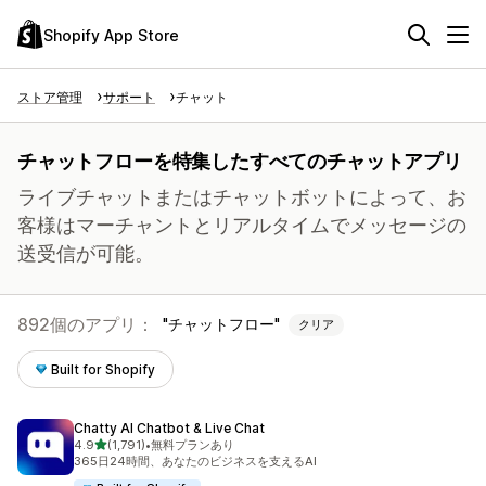
Shopify App Store
ストア管理
サポート
チャット
チャットフローを特集したすべてのチャットアプリ
ライブチャットまたはチャットボットによって、お
客様はマーチャントとリアルタイムでメッセージの
送受信が可能。
892個のアプリ：
チャットフロー
クリア
Built for Shopify
Chatty AI Chatbot & Live Chat
5つ星中
4.9
(1,791)
•
無料プランあり
合計レビュー数：1791件
365日24時間、あなたのビジネスを支えるAI