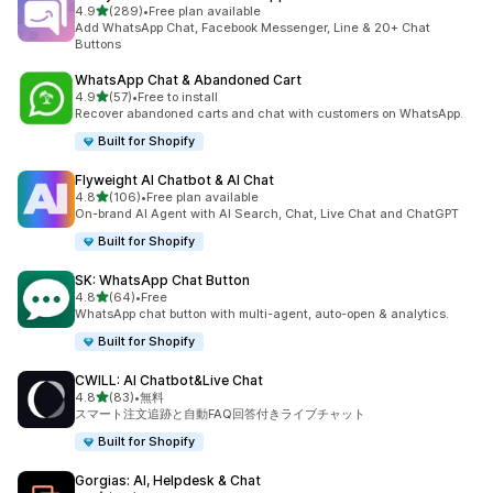
5つ星中
4.9
(289)
•
Free plan available
合計レビュー数：289件
Add WhatsApp Chat, Facebook Messenger, Line & 20+ Chat
Buttons
WhatsApp Chat & Abandoned Cart
5つ星中
4.9
(57)
•
Free to install
合計レビュー数：57件
Recover abandoned carts and chat with customers on WhatsApp.
Built for Shopify
Flyweight AI Chatbot & AI Chat
5つ星中
4.8
(106)
•
Free plan available
合計レビュー数：106件
On-brand AI Agent with AI Search, Chat, Live Chat and ChatGPT
Built for Shopify
SK: WhatsApp Chat Button
5つ星中
4.8
(64)
•
Free
合計レビュー数：64件
WhatsApp chat button with multi-agent, auto-open & analytics.
Built for Shopify
CWILL: AI Chatbot&Live Chat
5つ星中
4.8
(83)
•
無料
合計レビュー数：83件
スマート注文追跡と自動FAQ回答付きライブチャット
Built for Shopify
Gorgias: AI, Helpdesk & Chat