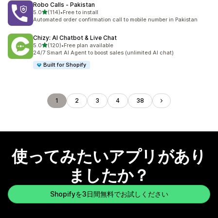
Robo Calls ‑ Pakistan
5つ星中
5.0
(114)
•
Free to install
合計レビュー数：114件
Automated order confirmation call to mobile number in Pakistan
Chizy: AI Chatbot & Live Chat
5つ星中
5.0
(120)
•
Free plan available
合計レビュー数：120件
24/7 Smart AI Agent to boost sales (unlimited AI chat)
Built for Shopify
1
2
3
4
38
使ってみたいアプリがあり
ましたか？
Shopifyを3日間無料でお試しください