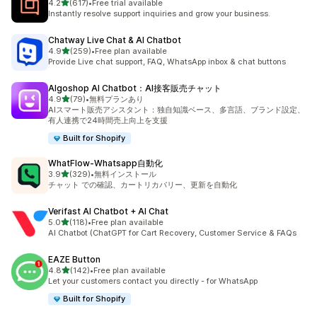
5つ星中
4.2
(617)
•
Free trial available
合計レビュー数：617件
Instantly resolve support inquiries and grow your business.
Chatway Live Chat & AI Chatbot
5つ星中
4.9
(259)
•
Free plan available
合計レビュー数：259件
Provide Live chat support, FAQ, WhatsApp inbox & chat buttons
Algoshop AI Chatbot：AI接客販売チャット
5つ星中
4.9
(79)
•
無料プランあり
合計レビュー数：79件
AIスマート販売アシスタント：独自知識ベース、多言語、ブランド設定、
有人連携で24時間売上向上を支援
Built for Shopify
WhatFlow‑Whatsapp自動化
5つ星中
3.9
(329)
•
無料インストール
合計レビュー数：329件
チャット での確認、カートリカバリー、更新を自動化
Verifast AI Chatbot + AI Chat
5つ星中
5.0
(118)
•
Free plan available
合計レビュー数：118件
AI Chatbot (ChatGPT for Cart Recovery, Customer Service & FAQs
EAZE Button
5つ星中
4.8
(142)
•
Free plan available
合計レビュー数：142件
Let your customers contact you directly - for WhatsApp
Built for Shopify