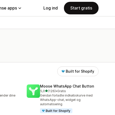
se apps
Log ind
Start gratis
Built for Shopify
Moose WhatsApp Chat Button
ud af 5 stjerner
5,0
(126)
•
Gratis
126 anmeldelser i alt
kender dine
Gendan forladte indkøbskurve med
WhatsApp-chat, widget og
automatisering
Built for Shopify