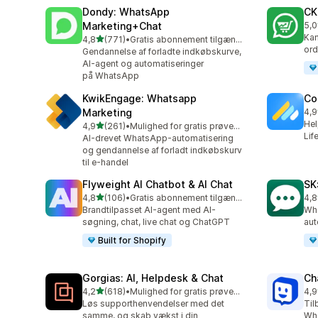
Dondy: WhatsApp
CK
Marketing+Chat
5,0
275
Kam
ud af 5 stjerner
4,8
(771)
•
Gratis abonnement tilgængeligt
771 anmeldelser i alt
ord
Gendannelse af forladte indkøbskurve,
AI-agent og automatiseringer
på WhatsApp
KwikEngage: Whatsapp
Co
Marketing
4,9
188
Hel
ud af 5 stjerner
4,9
(261)
•
Mulighed for gratis prøveperiode
261 anmeldelser i alt
Lif
AI-drevet WhatsApp-automatisering
og gendannelse af forladt indkøbskurv
til e-handel
Flyweight AI Chatbot & AI Chat
SK
ud af 5 stjerner
4,8
(106)
•
Gratis abonnement tilgængeligt
4,8
106 anmeldelser i alt
63 
Brandtilpasset AI-agent med AI-
Wha
søgning, chat, live chat og ChatGPT
aut
Built for Shopify
Gorgias: AI, Helpdesk & Chat
Ch
ud af 5 stjerner
4,2
(618)
•
Mulighed for gratis prøveperiode
4,9
618 anmeldelser i alt
259
Løs supporthenvendelser med det
Til
samme, og skab vækst i din
Wh