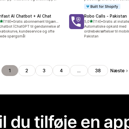
Built for Shopify
rifast AI Chatbot + AI Chat
Robo Calls ‑ Pakistan
ud af 5 stjerner
ud af 5 stjerner
(118)
•
Gratis abonnement tilgængeligt
5,0
(114)
•
Gratis at install
 anmeldelser i alt
114 anmeldelser i alt
chatbot (ChatGPT til gendannelse af
Automatiske opkald med
købskurve, kundeservice og ofte
ordrebekræftelser til mobil
llede spørgsmål
Pakistan
Næste
1
2
3
4
…
38
il du tilføje en ap