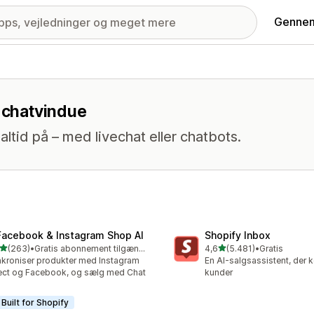
Gennem
e chatvindue
altid på – med livechat eller chatbots.
Facebook & Instagram Shop AI
Shopify Inbox
ud af 5 stjerner
ud af 5 stjerner
(263)
•
Gratis abonnement tilgængeligt
4,6
(5.481)
•
Gratis
 anmeldelser i alt
5481 anmeldelser i alt
kroniser produkter med Instagram
En AI-salgsassistent, der 
ect og Facebook, og sælg med Chat
kunder
Built for Shopify