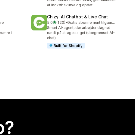
af indkøbskurve og opdat
Chizy: AI Chatbot & Live Chat
ud af 5 stjerner
ere
5,0
(120)
•
Gratis abonnement tilgængeligt
120 anmeldelser i alt
Smart AI-agent, der arbejder døgnet
numre i
rundt på at øge salget (ubegrænset AI-
chat)
Built for Shopify
p?