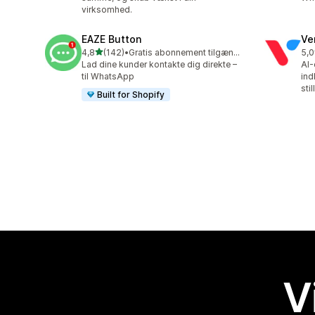
virksomhed.
EAZE Button
Ve
ud af 5 stjerner
4,8
(142)
•
Gratis abonnement tilgængeligt
5,0
142 anmeldelser i alt
118
Lad dine kunder kontakte dig direkte –
AI-
til WhatsApp
ind
sti
Built for Shopify
V