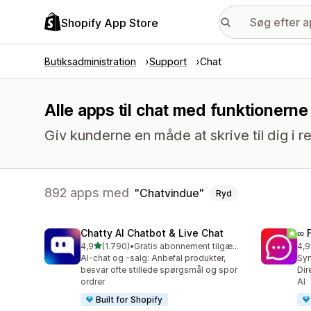
Shopify App Store
Butiksadministration
Support
Chat
Alle apps til chat med funktionern
Giv kunderne en måde at skrive til dig i re
892 apps med
Chatvindue
Ryd
Chatty AI Chatbot & Live Chat
∞ 
ud af 5 stjerner
4,9
(1.790)
•
Gratis abonnement tilgængeligt
4,9
1790 anmeldelser i alt
263
AI-chat og -salg: Anbefal produkter,
Syn
besvar ofte stillede spørgsmål og spor
Dir
ordrer
AI
Built for Shopify