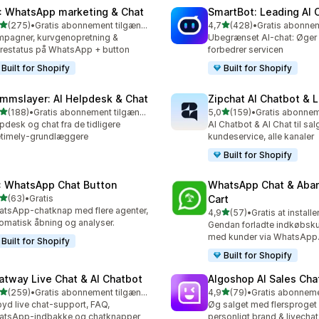
: WhatsApp marketing & Chat
SmartBot: Leading AI 
ud af 5 stjerner
ud af 5 stjerner
(275)
•
Gratis abonnement tilgængeligt
4,7
(428)
•
 anmeldelser i alt
428 anmeldelser i alt
pagner, kurvgenopretning &
Ubegrænset AI-chat: Øger 
restatus på WhatsApp + button
forbedrer servicen
Built for Shopify
Built for Shopify
mmslayer: AI Helpdesk & Chat
Zipchat AI Chatbot & L
ud af 5 stjerner
ud af 5 stjerner
(188)
•
Gratis abonnement tilgængeligt
5,0
(159)
•
 anmeldelser i alt
159 anmeldelser i alt
pdesk og chat fra de tidligere
AI Chatbot & AI Chat til sal
etimely-grundlæggere
kundeservice, alle kanaler
Built for Shopify
: WhatsApp Chat Button
WhatsApp Chat & Aba
ud af 5 stjerner
(63)
•
Gratis
Cart
anmeldelser i alt
tsApp-chatknap med flere agenter,
ud af 5 stjerner
4,9
(57)
•
Gratis at installe
57 anmeldelser i alt
omatisk åbning og analyser.
Gendan forladte indkøbsku
med kunder via WhatsApp
Built for Shopify
Built for Shopify
atway Live Chat & AI Chatbot
Algoshop AI Sales Cha
ud af 5 stjerner
ud af 5 stjerner
(259)
•
Gratis abonnement tilgængeligt
4,9
(79)
•
 anmeldelser i alt
79 anmeldelser i alt
byd live chat-support, FAQ,
Øg salget med flersproget 
atsApp-indbakke og chatknapper
personligt brand & livechat