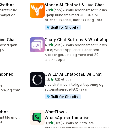
Chatbot
Moose AI Chatbot & Live Chat
ud af 5 stjerner
Gratis abonnement tilgængeligt
5,0
(452)
•
Gratis abonnement tilgængeligt
452 anmeldelser i alt
salget og
Hjælp kunderne med UBEGRÆNSET
AI-chat, livechat, indbakke og FAQ
Built for Shopify
ive Chat
Chaty Chat Buttons & WhatsApp
ud af 5 stjerner
Gratis abonnement tilgængeligt
4,9
(289)
•
Gratis abonnement tilgængeligt
289 anmeldelser i alt
g &
Tilføj WhatsApp-chat, Facebook
Messenger, Line og mere end 20
chatknapper
ndoned
CWILL: AI Chatbot&Live Chat
ud af 5 stjerner
4,8
(83)
•
Gratis
83 anmeldelser i alt
Live chat med intelligent sporing og
re
automatiserede FAQ-svar
rve, og chat
.
Built for Shopify
tbot
WhatFlow ‑
Gratis abonnement tilgængeligt
WhatsApp‑automatise
AI,
ud af 5 stjerner
3,9
(329)
•
Gratis at installere
329 anmeldelser i alt
.
Automatiser bekræftelser, gendannelse