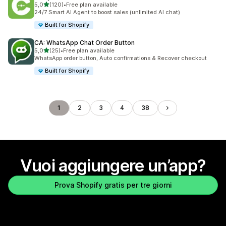
stelle su 5
5,0
(120)
•
Free plan available
120 recensioni totali
24/7 Smart AI Agent to boost sales (unlimited AI chat)
Built for Shopify
CA: WhatsApp Chat Order Button
stelle su 5
5,0
(25)
•
Free plan available
25 recensioni totali
WhatsApp order button, Auto confirmations & Recover checkout
Built for Shopify
1
2
3
4
38
Vuoi aggiungere un’app?
Prova Shopify gratis per tre giorni