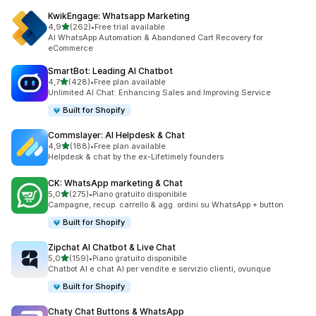
KwikEngage: Whatsapp Marketing
stelle su 5
4,9
(262)
•
Free trial available
262 recensioni totali
AI WhatsApp Automation & Abandoned Cart Recovery for
eCommerce
SmartBot: Leading AI Chatbot
stelle su 5
4,7
(428)
•
Free plan available
428 recensioni totali
Unlimited AI Chat: Enhancing Sales and Improving Service
Built for Shopify
Commslayer: AI Helpdesk & Chat
stelle su 5
4,9
(188)
•
Free plan available
188 recensioni totali
Helpdesk & chat by the ex-Lifetimely founders
CK: WhatsApp marketing & Chat
stelle su 5
5,0
(275)
•
Piano gratuito disponibile
275 recensioni totali
Campagne, recup. carrello & agg. ordini su WhatsApp + button
Built for Shopify
Zipchat AI Chatbot & Live Chat
stelle su 5
5,0
(159)
•
Piano gratuito disponibile
159 recensioni totali
Chatbot AI e chat AI per vendite e servizio clienti, ovunque
Built for Shopify
Chaty Chat Buttons & WhatsApp