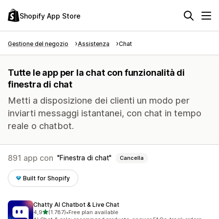
Shopify App Store
Gestione del negozio
Assistenza
Chat
Tutte le app per la chat con funzionalità di
finestra di chat
Metti a disposizione dei clienti un modo per
inviarti messaggi istantanei, con chat in tempo
reale o chatbot.
891 app con
Finestra di chat
Cancella
Built for Shopify
Chatty AI Chatbot & Live Chat
stelle su 5
4,9
(1.787)
•
Free plan available
1787 recensioni totali