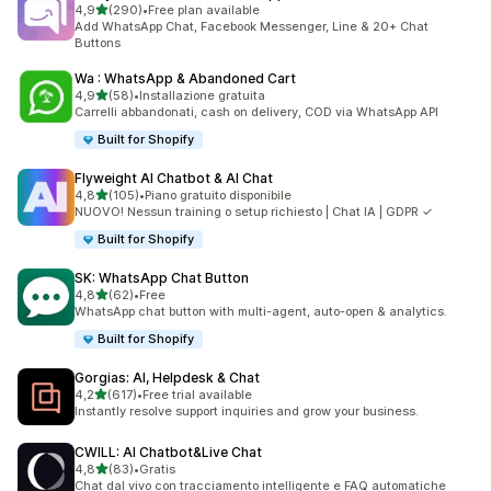
stelle su 5
4,9
(290)
•
Free plan available
290 recensioni totali
Add WhatsApp Chat, Facebook Messenger, Line & 20+ Chat
Buttons
Wa : WhatsApp & Abandoned Cart
stelle su 5
4,9
(58)
•
Installazione gratuita
58 recensioni totali
Carrelli abbandonati, cash on delivery, COD via WhatsApp API
Built for Shopify
Flyweight AI Chatbot & AI Chat
stelle su 5
4,8
(105)
•
Piano gratuito disponibile
105 recensioni totali
NUOVO! Nessun training o setup richiesto | Chat IA | GDPR ✓
Built for Shopify
SK: WhatsApp Chat Button
stelle su 5
4,8
(62)
•
Free
62 recensioni totali
WhatsApp chat button with multi-agent, auto-open & analytics.
Built for Shopify
Gorgias: AI, Helpdesk & Chat
stelle su 5
4,2
(617)
•
Free trial available
617 recensioni totali
Instantly resolve support inquiries and grow your business.
CWILL: AI Chatbot&Live Chat
stelle su 5
4,8
(83)
•
Gratis
83 recensioni totali
Chat dal vivo con tracciamento intelligente e FAQ automatiche