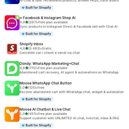
AI Chat & sale: recommend products, answer FAQs, track orders
Built for Shopify
∞ Facebook & Instagram Shop AI
stelle su 5
4,9
(267)
•
Free plan available
267 recensioni totali
Sync products to Instagram Direct & Facebook sell with Chat AI
Built for Shopify
Shopify Inbox
stelle su 5
4,6
(5.483)
•
Gratis
5483 recensioni totali
Connettiti con i clienti e vendi via chat
Dondy: WhatsApp Marketing+Chat
stelle su 5
4,8
(770)
•
Free plan available
770 recensioni totali
Abandoned cart recovery, AI agent & automations on WhatsApp
Moose WhatsApp Chat Button
stelle su 5
5,0
(125)
•
Free
125 recensioni totali
Recover abandoned cart with WhatsApp chat, widget & automation
Built for Shopify
Moose AI Chatbot & Live Chat
stelle su 5
5,0
(451)
•
Free plan available
451 recensioni totali
Support customer with UNLIMITED AI chat, livechat, inbox & FAQ
Built for Shopify