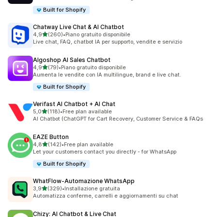
Built for Shopify
Chatway Live Chat & AI Chatbot
stelle su 5
4,9
(260)
•
Piano gratuito disponibile
260 recensioni totali
Live chat, FAQ, chatbot IA per supporto, vendite e servizio
Algoshop AI Sales Chatbot
stelle su 5
4,9
(79)
•
Piano gratuito disponibile
79 recensioni totali
Aumenta le vendite con IA multilingue, brand e live chat.
Built for Shopify
Verifast AI Chatbot + AI Chat
stelle su 5
5,0
(118)
•
Free plan available
118 recensioni totali
AI Chatbot (ChatGPT for Cart Recovery, Customer Service & FAQs
EAZE Button
stelle su 5
4,8
(142)
•
Free plan available
142 recensioni totali
Let your customers contact you directly - for WhatsApp
Built for Shopify
WhatFlow‑Automazione WhatsApp
stelle su 5
3,9
(329)
•
Installazione gratuita
329 recensioni totali
Automatizza conferme, carrelli e aggiornamenti su chat
Chizy: AI Chatbot & Live Chat