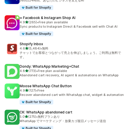
365日24時間、あなたのビジネスを支えるAI
Built for Shopify
∞ Facebook & Instagram Shop AI
5つ星中
4.9
(265)
•
Free plan available
合計レビュー数：265件
Sync products to Instagram Direct & Facebook sell with Chat AI
Built for Shopify
Shopify Inbox
5つ星中
4.6
(5,484)
•
無料
合計レビュー数：5484件
チャットでお客様とつながって売上を伸ばしましょう。ご利用は無料で
す。
Dondy: WhatsApp Marketing+Chat
5つ星中
4.8
(773)
•
Free plan available
合計レビュー数：773件
Abandoned cart recovery, AI agent & automations on WhatsApp
Moose WhatsApp Chat Button
5つ星中
4.9
(127)
•
Free
合計レビュー数：127件
Recover abandoned cart with WhatsApp chat, widget & automation
Built for Shopify
CK: WhatsApp abandoned cart
5つ星中
5.0
(275)
•
無料プランあり
合計レビュー数：275件
WhatsApp でマーケティング・放棄カゴ復旧メッセージ送信
Built for Shopify