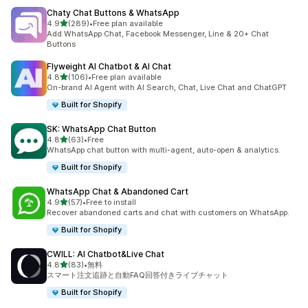
Chaty Chat Buttons & WhatsApp
5つ星中
4.9
(289)
•
Free plan available
合計レビュー数：289件
Add WhatsApp Chat, Facebook Messenger, Line & 20+ Chat
Buttons
Flyweight AI Chatbot & AI Chat
5つ星中
4.8
(106)
•
Free plan available
合計レビュー数：106件
On-brand AI Agent with AI Search, Chat, Live Chat and ChatGPT
Built for Shopify
SK: WhatsApp Chat Button
5つ星中
4.8
(63)
•
Free
合計レビュー数：63件
WhatsApp chat button with multi-agent, auto-open & analytics.
Built for Shopify
WhatsApp Chat & Abandoned Cart
5つ星中
4.9
(57)
•
Free to install
合計レビュー数：57件
Recover abandoned carts and chat with customers on WhatsApp.
Built for Shopify
CWILL: AI Chatbot&Live Chat
5つ星中
4.8
(83)
•
無料
合計レビュー数：83件
スマート注文追跡と自動FAQ回答付きライブチャット
Built for Shopify