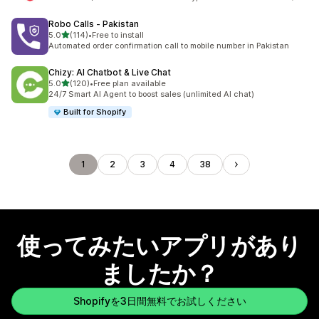
Robo Calls ‑ Pakistan
5つ星中
5.0
(114)
•
Free to install
合計レビュー数：114件
Automated order confirmation call to mobile number in Pakistan
Chizy: AI Chatbot & Live Chat
5つ星中
5.0
(120)
•
Free plan available
合計レビュー数：120件
24/7 Smart AI Agent to boost sales (unlimited AI chat)
Built for Shopify
1
2
3
4
38
使ってみたいアプリがあり
ましたか？
Shopifyを3日間無料でお試しください