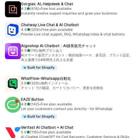
Gorgias: AI, Helpdesk & Chat
5つ星中
4.2
(618)
•
Free trial available
合計レビュー数：618件
Instantly resolve support inquiries and grow your business.
Chatway Live Chat & AI Chatbot
5つ星中
4.9
(259)
•
Free plan available
合計レビュー数：259件
Provide Live chat support, FAQ, WhatsApp inbox & chat buttons
Algoshop AI Chatbot：AI接客販売チャット
5つ星中
4.9
(79)
•
無料プランあり
合計レビュー数：79件
AIスマート販売アシスタント：独自知識ベース、多言語、ブランド設定、
有人連携で24時間売上向上を支援
Built for Shopify
WhatFlow‑Whatsapp自動化
5つ星中
3.9
(329)
•
無料インストール
合計レビュー数：329件
チャット での確認、カートリカバリー、更新を自動化
EAZE Button
5つ星中
4.8
(142)
•
Free plan available
合計レビュー数：142件
Let your customers contact you directly - for WhatsApp
Built for Shopify
Verifast AI Chatbot + AI Chat
5つ星中
5.0
(118)
•
Free plan available
合計レビュー数：118件
AI Chatbot (ChatGPT for Cart Recovery, Customer Service & FAQs