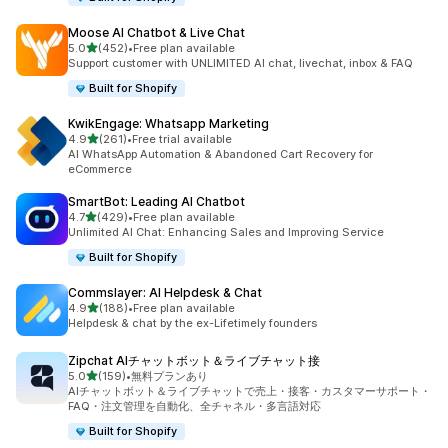
Moose AI Chatbot & Live Chat
5つ星中
5.0
(452)
•
Free plan available
合計レビュー数：452件
Support customer with UNLIMITED AI chat, livechat, inbox & FAQ
Built for Shopify
KwikEngage: Whatsapp Marketing
5つ星中
4.9
(261)
•
Free trial available
合計レビュー数：261件
AI WhatsApp Automation & Abandoned Cart Recovery for
eCommerce
SmartBot: Leading AI Chatbot
5つ星中
4.7
(429)
•
Free plan available
合計レビュー数：429件
Unlimited AI Chat: Enhancing Sales and Improving Service
Built for Shopify
Commslayer: AI Helpdesk & Chat
5つ星中
4.9
(188)
•
Free plan available
合計レビュー数：188件
Helpdesk & chat by the ex-Lifetimely founders
Zipchat AIチャットボット＆ライブチャット接
5つ星中
5.0
(159)
•
無料プランあり
合計レビュー数：159件
AIチャットボット＆ライブチャットで売上・接客・カスタマーサポート・
FAQ・注文管理を自動化、全チャネル・多言語対応
Built for Shopify