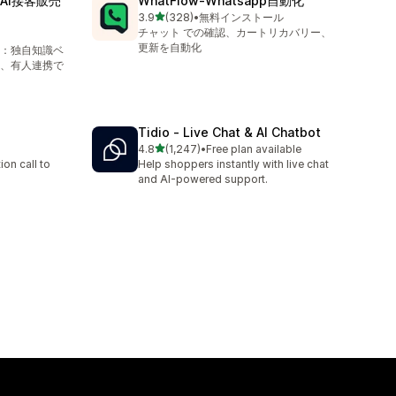
t：AI接客販売
WhatFlow‑Whatsapp自動化
5つ星中
3.9
(328)
•
無料インストール
合計レビュー数：328件
チャット での確認、カートリカバリー、
更新を自動化
ト：独自知識ベ
、有人連携で
Tidio ‑ Live Chat & AI Chatbot
5つ星中
4.8
(1,247)
•
Free plan available
合計レビュー数：1247件
on call to
Help shoppers instantly with live chat
and AI-powered support.