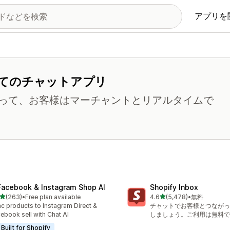
アプリを
てのチャットアプリ
って、お客様はマーチャントとリアルタイムで
Facebook & Instagram Shop AI
Shopify Inbox
5つ星中
5つ星中
(263)
•
Free plan available
4.6
(5,478)
•
無料
計レビュー数：263件
合計レビュー数：5478件
c products to Instagram Direct &
チャットでお客様とつながっ
ebook sell with Chat AI
しましょう。ご利用は無料で
Built for Shopify