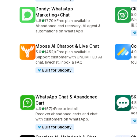
Dondy: WhatsApp
CK
Marketing+Chat
5.0
合
W
5つ星中
4.8
(770)
•
Free plan available
合計レビュー数：770件
復
Abandoned cart recovery, AI agent &
automations on WhatsApp
Moose AI Chatbot & Live Chat
Co
5つ星中
5.0
(452)
•
Free plan available
4.9
合計レビュー数：452件
合
Support customer with UNLIMITED AI
Hel
chat, livechat, inbox & FAQ
fou
Built for Shopify
WhatsApp Chat & Abandoned
SK
Cart
4.8
合
Wha
5つ星中
4.9
(57)
•
Free to install
合計レビュー数：57件
age
Recover abandoned carts and chat
with customers on WhatsApp.
Built for Shopify