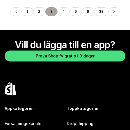
1
2
3
4
5
6
38
Vill du lägga till en app?
Prova Shopify gratis i 3 dagar
Appkategorier
Toppkategorier
Försäljningskanaler
Dropshipping