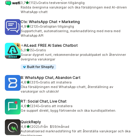
av 5 stjärnor
3,7
(112)
•
Gratis testversion tillgänglig
112 recensioner totalt
Rädda övergivna varukorgar och öka försäljningen med AI-driven
WhatsApp-chatt
Ctx: WhatsApp Chat + Marketing
av 5 stjärnor
4,9
(213)
•
Gratisplan tillgänglig
213 recensioner totalt
Supportchatt, automatisering, marknadsföring med mera med
WhatsApp API
✧AiLead: FREE AI Sales Chatbot
av 5 stjärnor
5,0
(5)
•
Gratis
5 recensioner totalt
Svarar dygnet runt, rekommenderar produktpaket och återvinner
övergivna varukorgar
Built for Shopify
B: WhatsApp Chat, Abandon Cart
av 5 stjärnor
4,6
(331)
•
Gratis att installera
331 recensioner totalt
Öka försäljningen med WhatsApp-chatt, återställning av
varukorgar och utskick!
RT: Social Chat, Live Chat
av 5 stjärnor
4,6
(234)
•
Gratis att installera
234 recensioner totalt
Ge support direkt, bygg förtroende och öka kundlojaliteten.
QuickReply
av 5 stjärnor
4,8
(202)
•
Från $59/månad
202 recensioner totalt
Automatiserad marknadsföring för att återställa varukorgar och öka
försäljningen