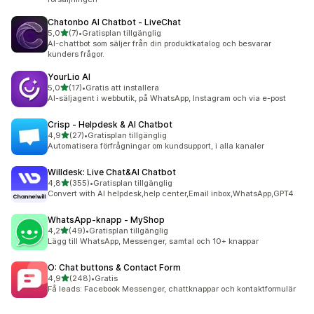
Chatonbo AI Chatbot ‑ LiveChat
av 5 stjärnor
5,0
(7)
•
Gratisplan tillgänglig
7 recensioner totalt
AI-chattbot som säljer från din produktkatalog och besvarar
kunders frågor.
YourLio AI
av 5 stjärnor
5,0
(17)
•
Gratis att installera
17 recensioner totalt
AI-säljagent i webbutik, på WhatsApp, Instagram och via e-post
Crisp ‑ Helpdesk & AI Chatbot
av 5 stjärnor
4,9
(27)
•
Gratisplan tillgänglig
27 recensioner totalt
Automatisera förfrågningar om kundsupport, i alla kanaler
Willdesk: Live Chat&AI Chatbot
av 5 stjärnor
4,8
(355)
•
Gratisplan tillgänglig
355 recensioner totalt
Convert with AI helpdesk,help center,Email inbox,WhatsApp,GPT4
WhatsApp‑knapp ‑ MyShop
av 5 stjärnor
4,2
(49)
•
Gratisplan tillgänglig
49 recensioner totalt
Lägg till WhatsApp, Messenger, samtal och 10+ knappar
O: Chat buttons & Contact Form
av 5 stjärnor
4,9
(248)
•
Gratis
248 recensioner totalt
Få leads: Facebook Messenger, chattknappar och kontaktformulär