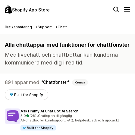
Shopify App Store
Butikshantering
Support
Chatt
Alla chattappar med funktioner för chattfönster
Med livechatt och chattbottar kan kunderna
kommunicera med dig i realtid.
891 appar med
Chattfönster
Rensa
Built for Shopify
AskTimmy AI Chat Bot AI Search
av 5 stjärnor
5,0
(28)
•
Gratisplan tillgänglig
28 recensioner totalt
AI-chattbot för kundsupport, FAQ, helpdesk, sök och upptäckt
Built for Shopify