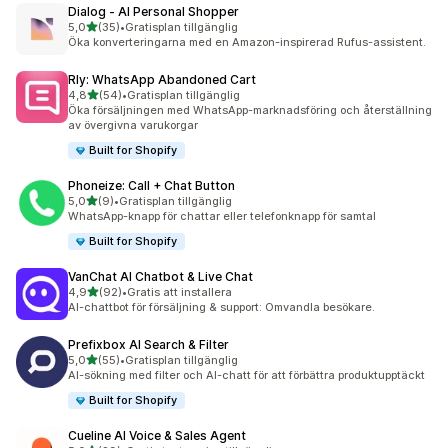
Dialog ‑ AI Personal Shopper
av 5 stjärnor
5,0
(35)
•
Gratisplan tillgänglig
35 recensioner totalt
Öka konverteringarna med en Amazon-inspirerad Rufus-assistent.
Rly: WhatsApp Abandoned Cart
av 5 stjärnor
4,8
(54)
•
Gratisplan tillgänglig
54 recensioner totalt
Öka försäljningen med WhatsApp-marknadsföring och återställning
av övergivna varukorgar
Built for Shopify
Phoneize: Call + Chat Button
av 5 stjärnor
5,0
(9)
•
Gratisplan tillgänglig
9 recensioner totalt
WhatsApp-knapp för chattar eller telefonknapp för samtal
Built for Shopify
VanChat AI Chatbot & Live Chat
av 5 stjärnor
4,9
(92)
•
Gratis att installera
92 recensioner totalt
AI-chattbot för försäljning & support: Omvandla besökare.
Prefixbox AI Search & Filter
av 5 stjärnor
5,0
(55)
•
Gratisplan tillgänglig
55 recensioner totalt
AI-sökning med filter och AI-chatt för att förbättra produktupptäckt
Built for Shopify
Cueline AI Voice & Sales Agent