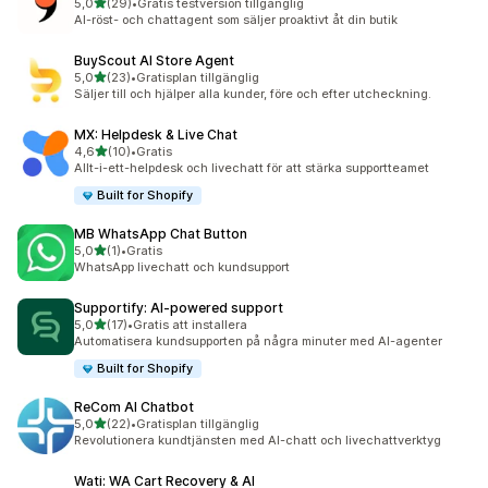
av 5 stjärnor
5,0
(29)
•
Gratis testversion tillgänglig
29 recensioner totalt
AI-röst- och chattagent som säljer proaktivt åt din butik
BuyScout AI Store Agent
av 5 stjärnor
5,0
(23)
•
Gratisplan tillgänglig
23 recensioner totalt
Säljer till och hjälper alla kunder, före och efter utcheckning.
MX: Helpdesk & Live Chat
av 5 stjärnor
4,6
(10)
•
Gratis
10 recensioner totalt
Allt-i-ett-helpdesk och livechatt för att stärka supportteamet
Built for Shopify
MB WhatsApp Chat Button
av 5 stjärnor
5,0
(1)
•
Gratis
1 recensioner totalt
WhatsApp livechatt och kundsupport
Supportify: AI‑powered support
av 5 stjärnor
5,0
(17)
•
Gratis att installera
17 recensioner totalt
Automatisera kundsupporten på några minuter med AI-agenter
Built for Shopify
ReCom AI Chatbot
av 5 stjärnor
5,0
(22)
•
Gratisplan tillgänglig
22 recensioner totalt
Revolutionera kundtjänsten med AI-chatt och livechattverktyg
Wati: WA Cart Recovery & AI