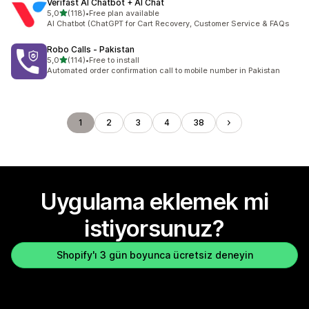
Verifast AI Chatbot + AI Chat
5 yıldız üzerinden
5,0
(118)
•
Free plan available
toplam 118 değerlendirme
AI Chatbot (ChatGPT for Cart Recovery, Customer Service & FAQs
Robo Calls ‑ Pakistan
5 yıldız üzerinden
5,0
(114)
•
Free to install
toplam 114 değerlendirme
Automated order confirmation call to mobile number in Pakistan
1
2
3
4
38
Uygulama eklemek mi
istiyorsunuz?
Shopify'ı 3 gün boyunca ücretsiz deneyin