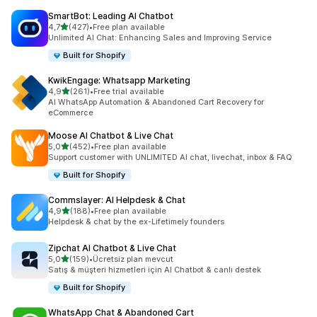
SmartBot: Leading AI Chatbot
5 yıldız üzerinden
4,7
(427)
•
Free plan available
toplam 427 değerlendirme
Unlimited AI Chat: Enhancing Sales and Improving Service
Built for Shopify
KwikEngage: Whatsapp Marketing
5 yıldız üzerinden
4,9
(261)
•
Free trial available
toplam 261 değerlendirme
AI WhatsApp Automation & Abandoned Cart Recovery for
eCommerce
Moose AI Chatbot & Live Chat
5 yıldız üzerinden
5,0
(452)
•
Free plan available
toplam 452 değerlendirme
Support customer with UNLIMITED AI chat, livechat, inbox & FAQ
Built for Shopify
Commslayer: AI Helpdesk & Chat
5 yıldız üzerinden
4,9
(188)
•
Free plan available
toplam 188 değerlendirme
Helpdesk & chat by the ex-Lifetimely founders
Zipchat AI Chatbot & Live Chat
5 yıldız üzerinden
5,0
(159)
•
Ücretsiz plan mevcut
toplam 159 değerlendirme
Satış & müşteri hizmetleri için AI Chatbot & canlı destek
Built for Shopify
WhatsApp Chat & Abandoned Cart