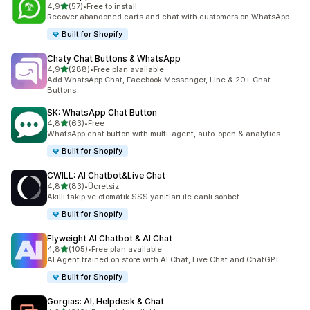
5 yıldız üzerinden
4,9
(57)
•
Free to install
toplam 57 değerlendirme
Recover abandoned carts and chat with customers on WhatsApp.
Built for Shopify
Chaty Chat Buttons & WhatsApp
5 yıldız üzerinden
4,9
(288)
•
Free plan available
toplam 288 değerlendirme
Add WhatsApp Chat, Facebook Messenger, Line & 20+ Chat
Buttons
SK: WhatsApp Chat Button
5 yıldız üzerinden
4,8
(63)
•
Free
toplam 63 değerlendirme
WhatsApp chat button with multi-agent, auto-open & analytics.
Built for Shopify
CWILL: AI Chatbot&Live Chat
5 yıldız üzerinden
4,8
(83)
•
Ücretsiz
toplam 83 değerlendirme
Akıllı takip ve otomatik SSS yanıtları ile canlı sohbet
Built for Shopify
Flyweight AI Chatbot & AI Chat
5 yıldız üzerinden
4,8
(105)
•
Free plan available
toplam 105 değerlendirme
AI Agent trained on store with AI Chat, Live Chat and ChatGPT
Built for Shopify
Gorgias: AI, Helpdesk & Chat