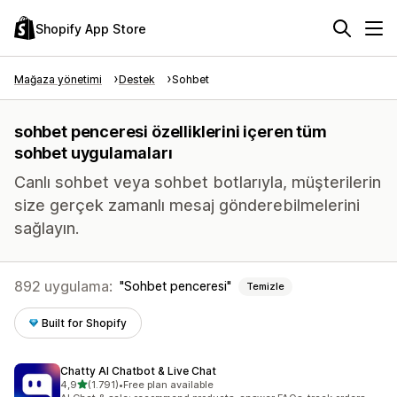
Shopify App Store
Mağaza yönetimi
Destek
Sohbet
sohbet penceresi özelliklerini içeren tüm
sohbet uygulamaları
Canlı sohbet veya sohbet botlarıyla, müşterilerin
size gerçek zamanlı mesaj gönderebilmelerini
sağlayın.
892 uygulama:
Sohbet penceresi
Temizle
Built for Shopify
Chatty AI Chatbot & Live Chat
5 yıldız üzerinden
4,9
(1.791)
•
Free plan available
toplam 1791 değerlendirme