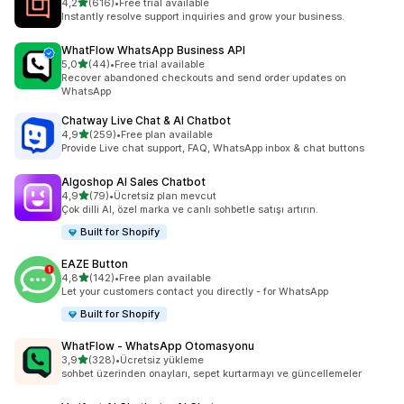
5 yıldız üzerinden
4,2
(616)
•
Free trial available
toplam 616 değerlendirme
Instantly resolve support inquiries and grow your business.
WhatFlow WhatsApp Business API
5 yıldız üzerinden
5,0
(44)
•
Free trial available
toplam 44 değerlendirme
Recover abandoned checkouts and send order updates on
WhatsApp
Chatway Live Chat & AI Chatbot
5 yıldız üzerinden
4,9
(259)
•
Free plan available
toplam 259 değerlendirme
Provide Live chat support, FAQ, WhatsApp inbox & chat buttons
Algoshop AI Sales Chatbot
5 yıldız üzerinden
4,9
(79)
•
Ücretsiz plan mevcut
toplam 79 değerlendirme
Çok dilli AI, özel marka ve canlı sohbetle satışı artırın.
Built for Shopify
EAZE Button
5 yıldız üzerinden
4,8
(142)
•
Free plan available
toplam 142 değerlendirme
Let your customers contact you directly - for WhatsApp
Built for Shopify
WhatFlow ‑ WhatsApp Otomasyonu
5 yıldız üzerinden
3,9
(328)
•
Ücretsiz yükleme
toplam 328 değerlendirme
sohbet üzerinden onayları, sepet kurtarmayı ve güncellemeler