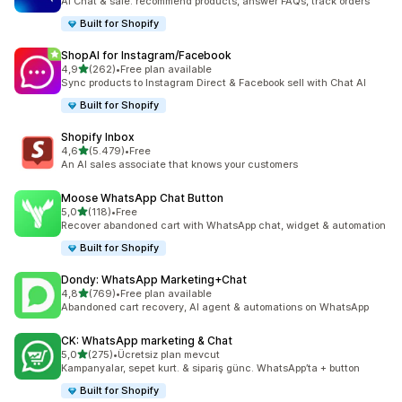
AI Chat & sale: recommend products, answer FAQs, track orders
Built for Shopify
ShopAI for Instagram/Facebook
5 yıldız üzerinden
4,9
(262)
•
Free plan available
toplam 262 değerlendirme
Sync products to Instagram Direct & Facebook sell with Chat AI
Built for Shopify
Shopify Inbox
5 yıldız üzerinden
4,6
(5.479)
•
Free
toplam 5479 değerlendirme
An AI sales associate that knows your customers
Moose WhatsApp Chat Button
5 yıldız üzerinden
5,0
(118)
•
Free
toplam 118 değerlendirme
Recover abandoned cart with WhatsApp chat, widget & automation
Built for Shopify
Dondy: WhatsApp Marketing+Chat
5 yıldız üzerinden
4,8
(769)
•
Free plan available
toplam 769 değerlendirme
Abandoned cart recovery, AI agent & automations on WhatsApp
CK: WhatsApp marketing & Chat
5 yıldız üzerinden
5,0
(275)
•
Ücretsiz plan mevcut
toplam 275 değerlendirme
Kampanyalar, sepet kurt. & sipariş günc. WhatsApp’ta + button
Built for Shopify